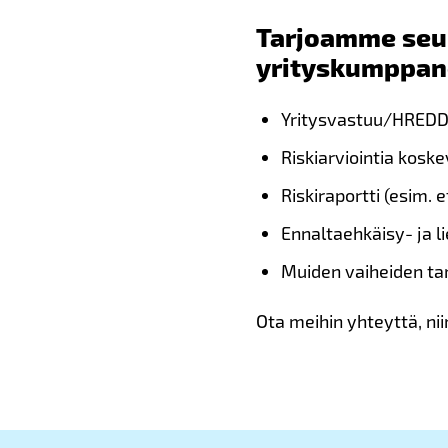
Tarjoamme seur
yrityskumppane
Yritysvastuu/HREDD-t
Riskiarviointia koske
Riskiraportti (esim. e
Ennaltaehkäisy- ja l
Muiden vaiheiden ta
Ota meihin yhteyttä, ni