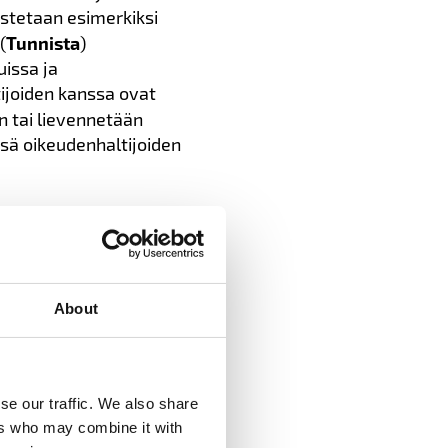
ostetaan esimerkiksi
(
Tunnista
)
uissa ja
tijoiden kanssa ovat
n tai lievennetään
ssä oikeudenhaltijoiden
 yhteistyössä
stutkimukset voivat olla
ksista ja miten niihin
n ja vastuut. Lopuksi
About
n liittyen (
Korjaa
).
se our traffic. We also share
ers who may combine it with