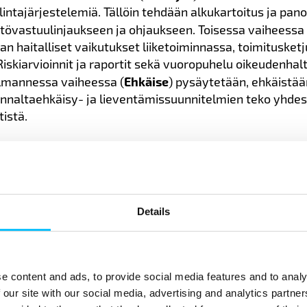
lintajärjestelemiä. Tällöin tehdään alkukartoitus ja pan
tövastuulinjaukseen ja ohjaukseen. Toisessa vaiheessa 
an haitalliset vaikutukset liiketoiminnassa, toimitusketj
Riskiarvioinnit ja raportit sekä vuoropuhelu oikeudenhal
olmannessa vaiheessa (
Ehkäise
) pysäytetään, ehkäistää
. Ennaltaehkäisy- ja lieventämissuunnitelmien teko yhde
tistä.
(
Seuraa
) seurataan ohjeistusten toteutusta ja tuloksia
sa. Riskeihin perustuvat auditoinnit, kyselyt ja vaikutu
sa. Viidennessä vaiheessa (
Tiedota
) tiedotetaan vaikutu
 avoin vastuullisuusviestintä vaatii selkeän ohjeistukse
Details
enpiteistä, kuten toimenpiteistä haitalliseen lapsityöhö
e content and ads, to provide social media features and to analy
 our site with our social media, advertising and analytics partn