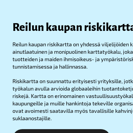
Reilun kaupan riskikartt
Reilun kaupan riskikartta on yhdessä viljelijöiden 
ainutlaatuinen ja monipuolinen karttatyökalu, joka
tuotteiden ja maiden ihmisoikeus- ja ympäristöris
tunnistamisessa ja hallinnassa.
Riskikartta on suunnattu erityisesti yrityksille, jot
työkalun avulla arvioida globaaleihin tuotantoketju
riskejä. Kartta on erinomainen vastuullisuustyök
kaupungeille ja muille hankintoja tekeville organisa
ovat avoimesti saatavilla myös tavallisille kahvinju
suklaanostajille.