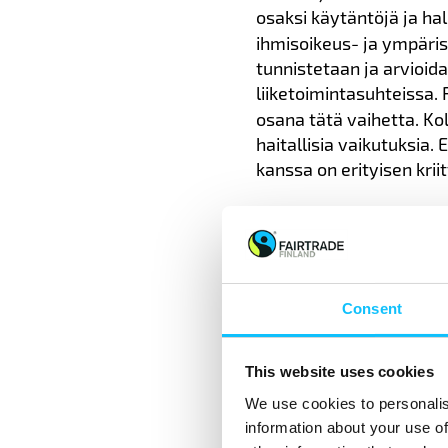
osaksi käytäntöjä ja hal
ihmisoikeus- ja ympäris
tunnistetaan ja arvioida
liiketoimintasuhteissa. 
osana tätä vaihetta. K
haitallisia vaikutuksia
kanssa on erityisen kriit
Neljännessä vaiheessa 
oikeudenhaltijoiden kans
työkaluja tässä vaihees
puututaan. Uskottava ja
Consent
huolehditaan korjaustoim
This website uses cookies
We use cookies to personalis
information about your use of