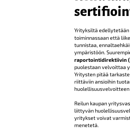
sertifioin
Yrityksiltä edellytetää
toiminnassaan että liik
tunnistaa, ennaltaehkäis
ympäristöön.
Suurempie
raportointidirektiivin 
puolestaan velvoittaa y
Yritysten pitää tarkast
riittäviin ansioihin tuot
huolellisuusvelvoittee
Reilun kaupan yritysva
liittyvän huolellisuusv
yritykset voivat varmist
menetetä.