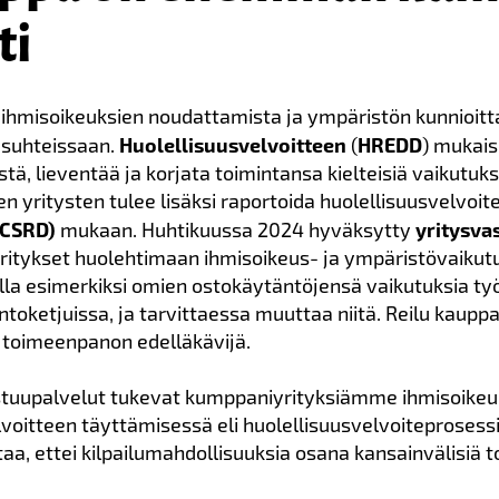
ti
n ihmisoikeuksien noudattamista ja ympäristön kunnioi
esuhteissaan.
Huolellisuusvelvoitteen
(
HREDD
) mukais
tä, lieventää ja korjata toimintansa kielteisiä vaikutuksi
n yritysten tulee lisäksi raportoida huolellisuusvelvoi
(CSRD)
mukaan. Huhtikuussa 2024 hyväksytty
yritysvas
ritykset huolehtimaan ihmisoikeus- ja ympäristövaikutu
ella esimerkiksi omien ostokäytäntöjensä vaikutuksia ty
antoketjuissa, ja tarvittaessa muuttaa niitä. Reilu kauppa
n toimeenpanon edelläkävijä.
stuupalvelut tukevat kumppaniyrityksiämme ihmisoikeuk
elvoitteen täyttämisessä eli huolellisuusvelvoiteprosess
aa, ettei kilpailumahdollisuuksia osana kansainvälisiä t