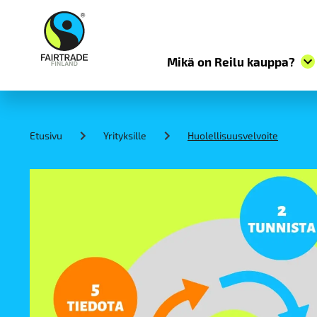
Mikä on Reilu kauppa?
S
k
i
Etusivu
Yrityksille
Huolellisuusvelvoite
p
t
o
c
o
n
t
e
n
t