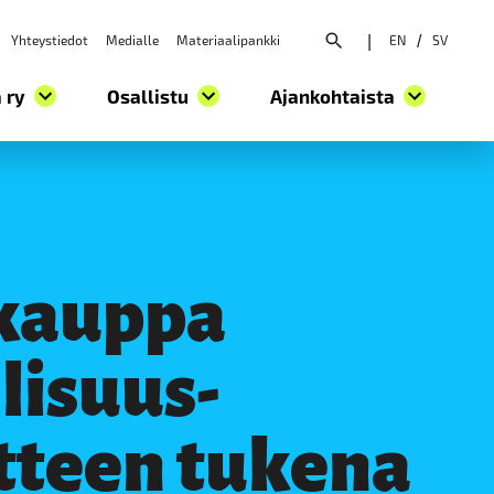
Yhteystiedot
Medialle
Materiaalipankki
|
EN
/
SV
Avaa hakuvalikko
 ry
Osallistu
Ajankohtaista
 kauppa
lisuus­
itteen tukena