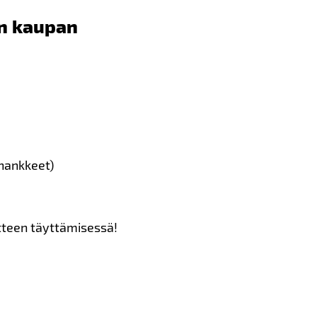
un kaupan
ihankkeet)
itteen täyttämisessä!