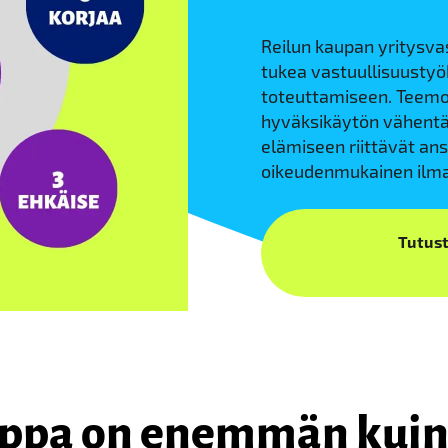
Reilun kaupan yritysv
tukea vastuullisuustyö
toteuttamiseen. Teemoi
hyväksikäytön vähentä
elämiseen riittävät an
oikeudenmukainen ilma
Tutus
uppa on enemmän kui