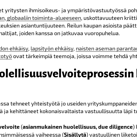
t yritysten ihmisoikeus- ja ympäristövastuutyössä pohj
an
,
globaaliin toiminta-alueeseen
, uskottavuuteen kriit
keuksien asiantuntijuuteen.
Reilun kaupan asioista päättä
haltijat, joiden kanssa on jatkuvaa vuoropuhelua.
on ehkäisy
,
lapsityön ehkäisy
,
naisten aseman parant
totyö
ovat tärkeimpiä teemoja, joissa voimme tehdä yht
ellisuus­velvoiteprosessin 
ssa tehneet yhteistyötä jo useiden yrityskumppanei
ä ja kehittäneet kokonaisvaltaista vastuullisuutta läpi 
velvoite
(
asianmukainen huolellisuus, due diligence
)
ensimmäisessä vaiheessa (
Sisällytä
) vastuullinen liiket