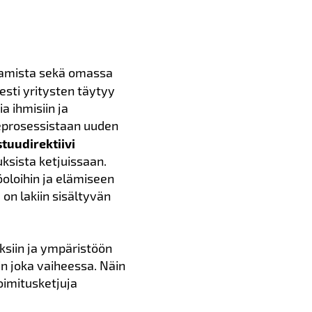
ttamista sekä omassa
esti yritysten täytyy
a ihmisiin ja
teprosessistaan uuden
tuudirektiivi
ksista ketjuissaan.
öoloihin ja elämiseen
 on lakiin sisältyvän
siin ja ympäristöön
in joka vaiheessa. Näin
oimitusketjuja