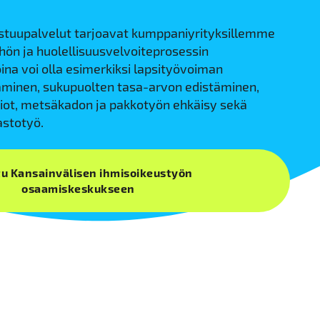
astuupalvelut tarjoavat kumppaniyrityksillemme
hön ja huolellisuusvelvoiteprosessin
na voi olla esimerkiksi lapsityövoiman
minen, sukupuolten tasa-arvon edistäminen,
siot, metsäkadon ja pakkotyön ehkäisy sekä
stotyö.
tu Kansainvälisen ihmisoikeustyön
osaamiskeskukseen
n