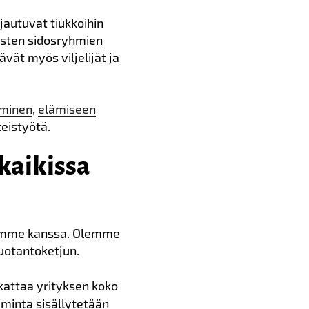
autuvat tiukkoihin
tisten sidosryhmien
vät myös viljelijät ja
aminen
,
elämiseen
eistyötä.
kaikissa
demme kanssa. Olemme
tuotantoketjun.
 kattaa yrityksen koko
oiminta sisällytetään