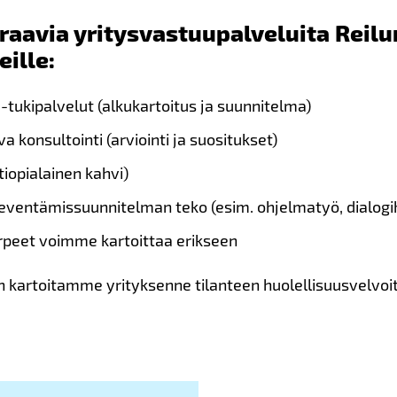
aavia yritysvastuupalveluita Reil
ille:
ukipalvelut (alkukartoitus ja suunnitelma)
va konsultointi (arviointi ja suositukset)
tiopialainen kahvi)
ieventämissuunnitelman teko (esim. ohjelmatyö, dialog
rpeet voimme kartoittaa erikseen
in kartoitamme yrityksenne tilanteen huolellisuusvelvo