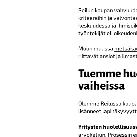
Reilun kaupan vahvuude
kriteereihin
ja
valvonta
keskuudessa ja ihmisoi
työntekijät eli oikeuden
Muun muassa
metsäkad
riittävät ansiot
ja
ilmas
Tuemme huol
vaiheissa
Olemme Reilussa kaupa
lisänneet läpinäkyvyytt
Yritysten huolellisuus
arvoketjun. Prosessin 