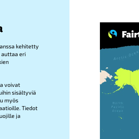
a
kanssa kehitetty
 auttaa eri
kien
ka voivat
ihin sisältyviä
alu myös
atioille. Tiedot
ojille ja