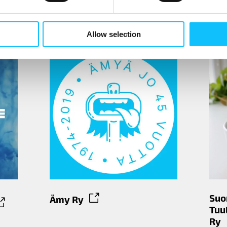
inen
Kierrätyskeskus Oy
Allow selection
Su
Ämy Ry
Tuu
Ry