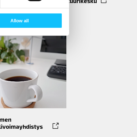
Lastenkulttuurikesku
s
Allow all
omen
livoimayhdistys