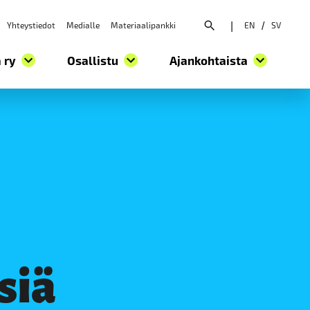
Yhteystiedot
Medialle
Materiaalipankki
|
EN
/
SV
Avaa hakuvalikko
 ry
Osallistu
Ajankohtaista
siä