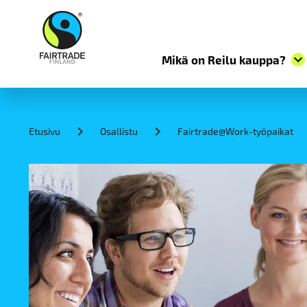
Mikä on Reilu kauppa?
S
k
i
Etusivu
Osallistu
Fairtrade@Work-työpaikat
p
t
o
c
o
n
t
e
n
t