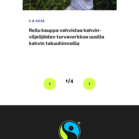
­
3.8.2026
UUT
Reilu kauppa vahvistaa kahvin­
Uu
viljelijöiden turvaverkkoa uusilla
va
kahvin takuuhinnoilla
1/4