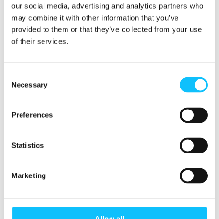
our social media, advertising and analytics partners who
may combine it with other information that you’ve
Vinoutunutta vallan ja tulojen keskittymistä korjataan
provided to them or that they’ve collected from your use
myös kampanjoilla ja vaikuttamalla päätöksentekoon.
of their services.
Monien maataloustuotteiden kansainvälinen kauppa,
jalostus tai brändäys on vain muutamien yritysten käsissä.
Consent
Necessary
Ruoan vähittäiskauppakin on useissa maissa hyvin
Selection
keskittynyttä. Muutamien suuryritysten kauppatavat
vaikuttavat siis miljoonien tuottajien toimeentuloon ja
Preferences
oikeuksiin. Yritysten toimintatapoihin vaikuttavat niiden
omat politiikat, mutta myös lainsäädäntö.
Statistics
Niin Suomessa, Euroopan unionissa kuin
maailmanlaajuisesti Reilulla kaupalla on useita
Marketing
vaikuttamisen paikkoja, että kaupan säännöt ja
toimintatavat tukisivat paremmin heikoimmassa asemassa
olevien oloja ja oikeuksia.
Allow all