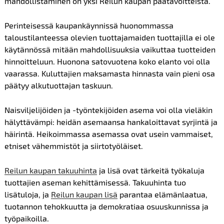
mahdollistaminen on yksi Reilun kaupan päätavoitteista.
Perinteisessä kaupankäynnissä huonommassa
taloustilanteessa olevien tuottajamaiden tuottajilla ei ole
käytännössä mitään mahdollisuuksia vaikuttaa tuotteiden
hinnoitteluun. Huonona satovuotena koko elanto voi olla
vaarassa. Kuluttajien maksamasta hinnasta vain pieni osa
päätyy alkutuottajan taskuun.
Naisviljelijöiden ja -työntekijöiden asema voi olla vieläkin
hälyttävämpi: heidän asemaansa hankaloittavat syrjintä ja
häirintä. Heikoimmassa asemassa ovat usein vammaiset,
etniset vähemmistöt ja siirtotyöläiset.
Reilun kaupan takuuhinta
ja lisä ovat tärkeitä työkaluja
tuottajien aseman kehittämisessä. Takuuhinta tuo
lisätuloja, ja
Reilun kaupan lisä
parantaa elämänlaatua,
tuotannon tehokkuutta ja demokratiaa osuuskunnissa ja
työpaikoilla.