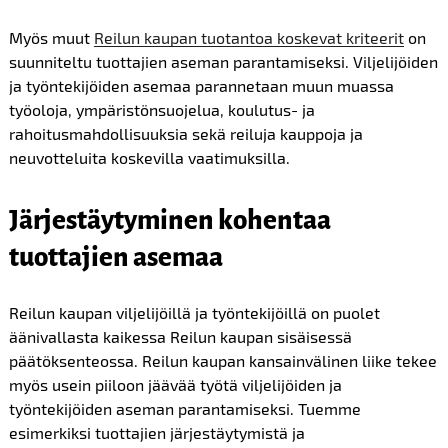
Myös muut
Reilun kaupan tuotantoa koskevat kriteerit
on
suunniteltu tuottajien aseman parantamiseksi. Viljelijöiden
ja työntekijöiden asemaa parannetaan muun muassa
työoloja, ympäristönsuojelua, koulutus- ja
rahoitusmahdollisuuksia sekä reiluja kauppoja ja
neuvotteluita koskevilla vaatimuksilla.
Järjestäytyminen kohentaa
tuottajien asemaa
Reilun kaupan viljelijöillä ja työntekijöillä on puolet
äänivallasta kaikessa Reilun kaupan sisäisessä
päätöksenteossa. Reilun kaupan kansainvälinen liike tekee
myös usein piiloon jäävää työtä viljelijöiden ja
työntekijöiden aseman parantamiseksi. Tuemme
esimerkiksi tuottajien järjestäytymistä ja