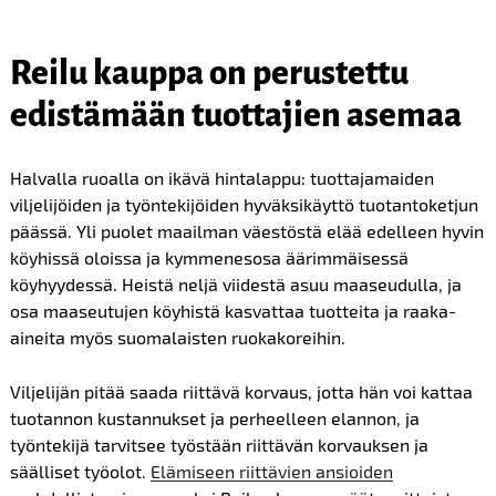
Reilu kauppa on perustettu
edistämään tuottajien asemaa
Halvalla ruoalla on ikävä hintalappu: tuottajamaiden
viljelijöiden ja työntekijöiden hyväksikäyttö tuotantoketjun
päässä. Yli puolet maailman väestöstä elää edelleen hyvin
köyhissä oloissa ja kymmenesosa äärimmäisessä
köyhyydessä. Heistä neljä viidestä asuu maaseudulla, ja
osa maaseutujen köyhistä kasvattaa tuotteita ja raaka-
aineita myös suomalaisten ruokakoreihin.
Viljelijän pitää saada riittävä korvaus, jotta hän voi kattaa
tuotannon kustannukset ja perheelleen elannon, ja
työntekijä tarvitsee työstään riittävän korvauksen ja
säälliset työolot.
Elämiseen riittävien ansioiden