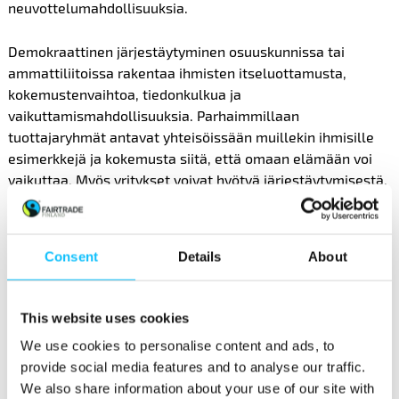
neuvottelumahdollisuuksia.
Demokraattinen järjestäytyminen osuuskunnissa tai
ammattiliitoissa rakentaa ihmisten itseluottamusta,
kokemustenvaihtoa, tiedonkulkua ja
vaikuttamismahdollisuuksia. Parhaimmillaan
tuottajaryhmät antavat yhteisöissään muillekin ihmisille
esimerkkejä ja kokemusta siitä, että omaan elämään voi
vaikuttaa. Myös yritykset voivat hyötyä järjestäytymisestä,
kun se rakentaa vuoropuhelua, vakautta ja tuottavuutta.
Tarjoamme koulutusta, teemme
kehitysyhteistyötä
ja
Consent
Details
About
teetämme tutkimusta, joka palvelee tuottajien oikeuksia.
Tässä työssä tuottajaverkostot Aasiassa, Afrikassa ja
Latinalaisessa Amerikassa korvaamattomia toimijoita.
This website uses cookies
We use cookies to personalise content and ads, to
Vaikuttaminen yrityksiin ja
provide social media features and to analyse our traffic.
We also share information about your use of our site with
lainsäädäntöön