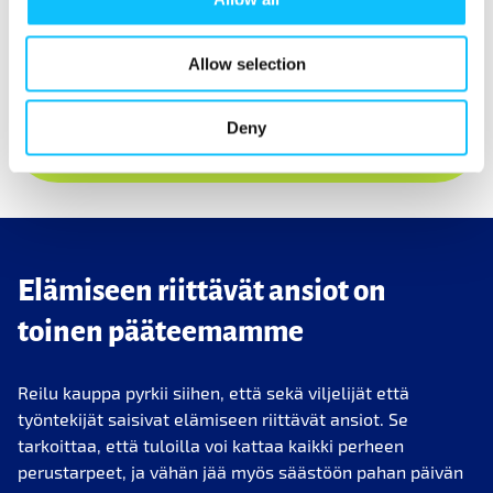
Siksi olemme myös aktiivinen ja suorapuheinen
kansalaisjärjestö.
Allow selection
Lue lisää Reilu kauppa ry:n
Deny
vaikuttamistyöstä
Elämiseen riittävät ansiot on
toinen pääteemamme
Reilu kauppa pyrkii siihen, että sekä viljelijät että
työntekijät saisivat elämiseen riittävät ansiot. Se
tarkoittaa, että tuloilla voi kattaa kaikki perheen
perustarpeet, ja vähän jää myös säästöön pahan päivän