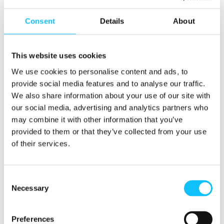
Reilu kauppa ry:llä.
Consent
Details
About
Raportoi myynnit ja maksa lisenssimaksua merkin
käytöstä tuotteissa.
Markkinoi, että valmistatte Reilun kaupan tuotetta.
This website uses cookies
Myös asiakkaasi voi markkinoida tuotetta
We use cookies to personalise content and ads, to
solmimalla sopimuksen Reilun kaupan merkin
provide social media features and to analyse our traffic.
käytöstä markkinoinnissa.
We also share information about your use of our site with
our social media, advertising and analytics partners who
Myy tuotettasi Reilua kauppaa arvostaville
may combine it with other information that you’ve
asiakkaille!
provided to them or that they’ve collected from your use
of their services.
Jos et pysty itse valmistamaan Reilun kaupan tuotetta, voit
hankkia sen valmistettuna omalle brändillesi. Tällöin et
tarvitse sertifiointisopimusta, vaan
lisenssisopimus
Consent
riittää. Autamme löytämään sertifioituja sopimusvalmistaji
Necessary
Selection
a. Myös olemassa oleva sopimusvalmistaja voi hankkia
sertifioinnin.
Preferences