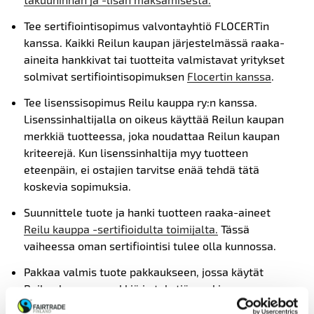
T
ee sertifiointisopimus valvontayhtiö FLOCERTin
kanssa. Kaikki Reilun kaupan järjestelmässä raaka-
aineita hankkivat tai tuotteita valmistavat yritykset
solmivat sertifiointisopimuksen
Flocertin kanssa
.
Tee lisenssisopimus Reilu kauppa ry:n kanssa.
Lisenssinhaltijalla on oikeus käyttää Reilun kaupan
merkkiä tuotteessa, joka noudattaa Reilun kaupan
kriteerejä. Kun lisenssinhaltija myy tuotteen
eteenpäin, ei ostajien tarvitse enää tehdä tätä
koskevia sopimuksia.
Suunnittele tuote ja hanki tuotteen raaka-aineet
Reilu kauppa -sertifioidulta toimijalta.
Tässä
vaiheessa oman sertifiointisi tulee olla kunnossa.
Pakkaa valmis tuote pakkaukseen, jossa käytät
Reilun kaupan merkkiä ja tekstiä merkin
sisällöstä.
Hyväksytä tuote ja pakkaus etukäteen