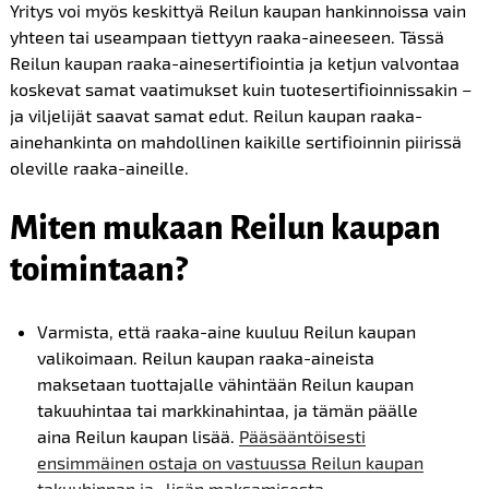
Yritys voi myös keskittyä Reilun kaupan hankinnoissa vain
yhteen tai useampaan tiettyyn raaka-aineeseen. Tässä
Reilun kaupan raaka-ainesertifiointia ja ketjun valvontaa
koskevat samat vaatimukset kuin tuotesertifioinnissakin –
ja viljelijät saavat samat edut. Reilun kaupan raaka-
ainehankinta on mahdollinen kaikille sertifioinnin piirissä
oleville raaka-aineille.
Miten mukaan Reilun kaupan
toimintaan?
Varmista, että raaka-aine kuuluu Reilun kaupan
valikoimaan. Reilun kaupan raaka-aineista
maksetaan tuottajalle vähintään Reilun kaupan
takuuhintaa tai markkinahintaa, ja tämän päälle
aina Reilun kaupan lisää.
Pääsääntöisesti
ensimmäinen ostaja on vastuussa Reilun kaupan
takuuhinnan ja -lisän maksamisesta.