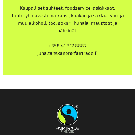
Kaupalliset suhteet, foodservice-asiakkaat.
Tuoteryhmävastuina kahvi, kaakao ja suklaa, viini ja
muu alkoholi, tee, sokeri, hunaja, mausteet ja
pähkinät.
+358 41 317 8887
juha.tanskanen@fairtrade.fi