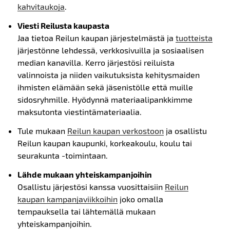
kahvitaukoja
.
Viesti Reilusta kaupasta
Jaa tietoa Reilun kaupan järjestelmästä ja
tuotteista
järjestönne lehdessä, verkkosivuilla ja sosiaalisen
median kanavilla. Kerro järjestösi reiluista
valinnoista ja niiden vaikutuksista kehitysmaiden
ihmisten elämään sekä jäsenistölle että muille
sidosryhmille. Hyödynnä materiaalipankkimme
maksutonta viestintämateriaalia.
Tule mukaan
Reilun kaupan verkostoon
ja osallistu
Reilun kaupan kaupunki, korkeakoulu, koulu tai
seurakunta -toimintaan.
Lähde mukaan yhteiskampanjoihin
Osallistu järjestösi kanssa vuosittaisiin
Reilun
kaupan kampanjaviikkoihin
joko omalla
tempauksella tai lähtemällä mukaan
yhteiskampanjoihin.