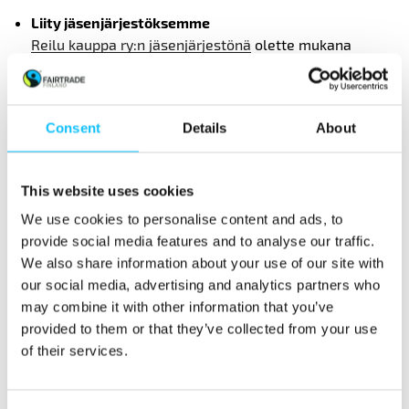
Liity jäsenjärjestöksemme
Reilu kauppa ry:n jäsenjärjestönä
olette mukana
kansainvälisessä Reilun kaupan liikkeessä.
Jäsenjärjestöt pääsevät osallistumaan Reilu kauppa
ry:n hallituksen työhön ja yhdistyksen strategian ja
Consent
Details
About
tulevaisuuden suunnitteluun. Jäsenjärjestöt ovat
myös etusijalla yhteistyöhankkeiden
suunnittelussa.
This website uses cookies
We use cookies to personalise content and ads, to
Hyödynnä
materiaalipankkiamme
ja tilaa maksutonta
provide social media features and to analyse our traffic.
materiaalia kampanjointisi tueksi!
We also share information about your use of our site with
our social media, advertising and analytics partners who
may combine it with other information that you’ve
Reilun kaupan yhteyshenkilö
provided to them or that they’ve collected from your use
of their services.