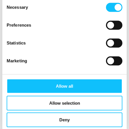
Consent
Necessary
Selection
JATTA MAKKULA
Kansalaistoiminnan asiantuntija
Preferences
Reilut kahvitauot työpaikoilla, Reilun kaupan
arvonimityö: kaupungit, seurakunnat, korkeakoulut,
Statistics
koulut, järjestöt
Marketing
+358 40 549 4521
jatta.makkula@fairtrade.fi
Allow all
Allow selection
Deny
Myös nämä saattavat