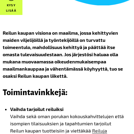
KYSY
LISÄÄ
Reilun kaupan visiona on maailma, jossa kehittyvien
maiden viljelijöillä ja työntekijöillä on turvattu
toimeentulo, mahdollisuus kehittyä ja päättää itse
omasta tulevaisuudestaan. Jos järjestösi haluaa olla
mukana muovaamassa oikeudenmukaisempaa
maailmankauppaa ja vähentämässä köyhyyttä, tuo se
osaksi Reilun kaupan liikettä.
Toimintavinkkejä
:
Vaihda tarjoilut reiluiksi
Vaihda sekä oman porukan kokouskahvittelujen että
isompien tilaisuuksien ja tapahtumien tarjoilut
Reilun kaupan tuotteisiin ja viettäkää
Reiluja