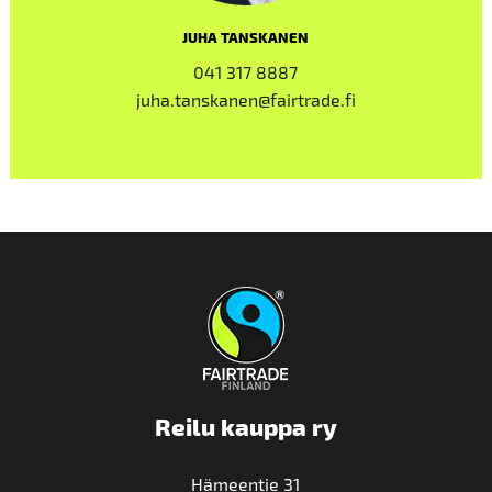
JUHA TANSKANEN
041 317 8887
juha.tanskanen@fairtrade.fi
Reilu kauppa ry
Hämeentie 31