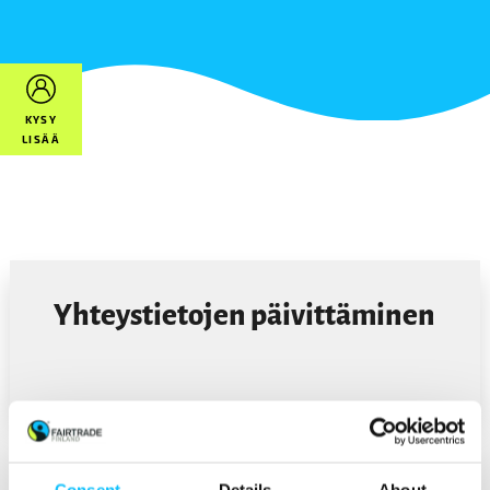
KYSY
LISÄÄ
Yhteystietojen päivittäminen
Consent
Details
About