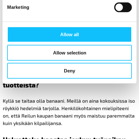
yhdessä. Emme ole vielä ehtineet miettiä, miten muuten
Marketing
jaamme asiasta tietoa ja hyödynnämme sitä
viestinnässämme, esimerkiksi somekanavilla.
Vastuullisuus varmasti kiinnostaa asiakkaitakin, sillä
Allow all
kauniaislaiset ovat valveutuneita. Reilun kaupan
kampanjat kuulostavat mielenkiintoisilta, ja niissä
voisimme olla mukana. Myös Reilun kaupan tuottamaa
Allow selection
materiaalia varmasti käytämme.
Deny
Mikä on suosikkinne Reilun kaupan
tuotteista?
Kyllä se taitaa olla banaani. Meillä on aina kokouksissa iso
röykkiö hedelmiä tarjolla. Henkilökohtainen mielipiteeni
on, että Reilun kaupan banaani myös maistuu paremmalta
kuin yksikään kilpailijansa.