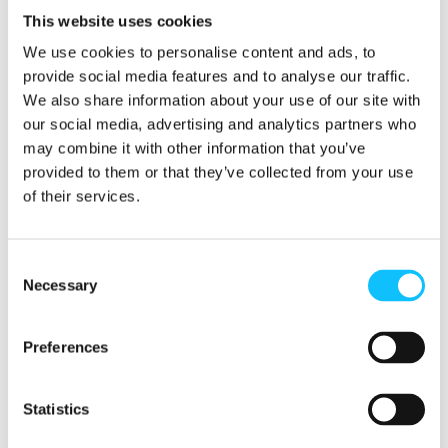
kohtuullisen korvauksen työstään, eikä raha päädy
This website uses cookies
välikäsien taskuun. Se, että tarjotaan mahdollisuus viljellä
We use cookies to personalise content and ads, to
vastuullisesti.
provide social media features and to analyse our traffic.
We also share information about your use of our site with
Miten reiluus näkyy työpaikkanne
our social media, advertising and analytics partners who
arjessa?
may combine it with other information that you’ve
provided to them or that they’ve collected from your use
Kumoamme hurjat määrät kahvia ja myös teetä, ja ne ovat
of their services.
reiluja. Myös muissa kokoustarjoiluissa käytämme Reilun
kaupan tuotteita. Lisäksi annamme onnistuneiden
kauppojen yhteydessä asiakkaille lahjaksi kahvipurkin,
Consent
Necessary
jossa on sisällä Reilun kaupan kahvipaketti.
Selection
Miten muuten aiotte levittää sanaa
Preferences
Reilusta kaupasta?
Statistics
Fairtrade@Work-titteli on meille uutta. Aihe on ollut
tapetilla henkilökunnan keskuudessa, ja siitä on juteltu