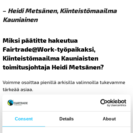
–
Heidi Metsänen, Kiinteistömaailma
Kauniainen
Miksi päätitte hakeutua
Fairtrade@Work-työpaikaksi,
Kiinteistömaailma Kauniaisten
toimitusjohtaja Heidi Metsänen?
Voimme osoittaa pienillä arkisilla valinnoilla tukevamme
tärkeää asiaa.
Mikä teille on tärkeintä Reilussa
kaupassa?
Consent
Details
About
Tuottajien asema: eettiset työolot ja se, että he saavat