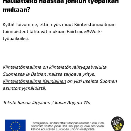
Haluatteko haastaa jonkun työpaikan
mukaan?
Kyllä! Toivomme, että myös muut Kiinteistömaailman
toimipisteet lähtevät mukaan Fairtrade@Work-
työpaikoiksi.
Kiinteistömaailma on kiinteistönvälityspalveluita
Suomessa ja Baltian maissa tarjoava yritys.
Kiinteistömaailma Kauniainen
on yksi useista Suomen
asuntomyymälöistä.
Teksti: Sanna Jäppinen / kuva: Angela Wu