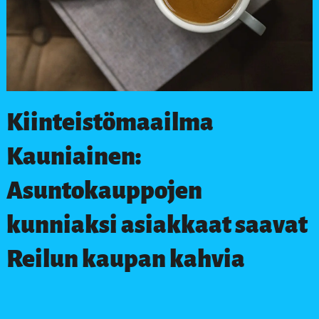
Kiinteistömaailma
Kauniainen:
Asuntokauppojen
kunniaksi asiakkaat saavat
Reilun kaupan kahvia