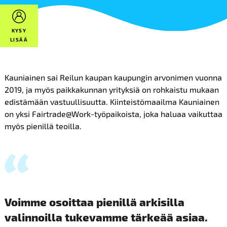
KYSY
LISÄÄ
Kauniainen sai Reilun kaupan kaupungin arvonimen vuonna
2019, ja myös paikkakunnan yrityksiä on rohkaistu mukaan
edistämään vastuullisuutta. Kiinteistömaailma Kauniainen
on yksi Fairtrade@Work-työpaikoista, joka haluaa vaikuttaa
myös pienillä teoilla.
Voimme osoittaa pienillä arkisilla
valinnoilla tukevamme tärkeää asiaa.