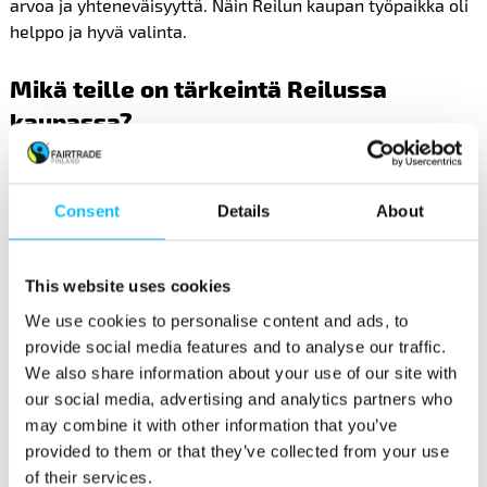
arvoa ja yhteneväisyyttä. Näin Reilun kaupan työpaikka oli
helppo ja hyvä valinta.
Mikä teille on tärkeintä Reilussa
kaupassa?
Reilu kauppa ajaa hyviä ja tärkeitä asioita takaamalla
tuottajille tasa-arvoiset olot.
Consent
Details
About
Miten reiluus näkyy käytännössä
This website uses cookies
työpaikallanne?
We use cookies to personalise content and ads, to
provide social media features and to analyse our traffic.
Tarjoamme kokouksissamme Reilun kaupan kahvia ja
We also share information about your use of our site with
teetä. Myös Ämyrock festivaaleilla Ämy ry:n kanttiinissa
our social media, advertising and analytics partners who
myytävät kahvilatuotteet ovat Reilua kauppaa.
may combine it with other information that you’ve
provided to them or that they’ve collected from your use
Miten muuten levitätte sanaa Reilusta
of their services.