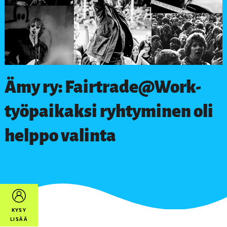
Ämy ry: Fairtrade@Work-
työpaikaksi ryhtyminen oli
helppo valinta
KYSY
LISÄÄ