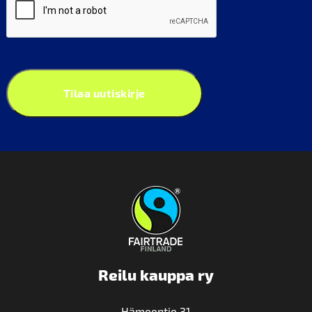
Tilaa uutiskirje
Reilu kauppa ry
Hämeentie 31