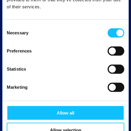
Tuotteita myynnissä 145 maassa. Suomessa
of their services.
vuodesta 1999 lähtien.
Consent
Necessary
Selection
Viljelijöille ja työntekijöille 211,5
Preferences
miljoonaa euroa Reilun kaupan
lisää
Statistics
kansainvälisistä myynneistä vuonna 2023
Marketing
Allow all
Yli 35 000 eri tuotetta
Allow selection
Suomessa myynnissä noin 1700 erilaista