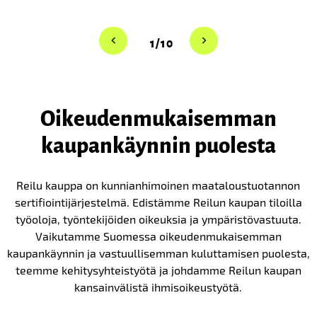
1/10
Oikeuden­mukaisemman
kaupan­käynnin puolesta
Reilu kauppa on kunnianhimoinen maataloustuotannon
sertifiointijärjestelmä. Edistämme Reilun kaupan tiloilla
työoloja, työntekijöiden oikeuksia ja ympäristövastuuta.
Vaikutamme Suomessa oikeudenmukaisemman
kaupankäynnin ja vastuullisemman kuluttamisen puolesta,
teemme kehitysyhteistyötä ja johdamme Reilun kaupan
kansainvälistä ihmisoikeustyötä.