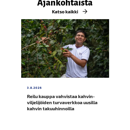
Ajankohtaista
Katso kaikki
3.8.2026
UUT
Reilu kauppa vahvistaa kahvin­
Uu
viljelijöiden turvaverkkoa uusilla
va
kahvin takuuhinnoilla