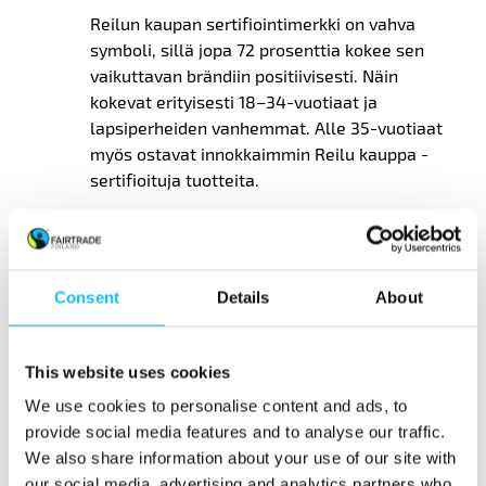
Reilun kaupan sertifiointimerkki on vahva
symboli, sillä jopa 72 prosenttia kokee sen
vaikuttavan brändiin positiivisesti. Näin
kokevat erityisesti 18–34-vuotiaat ja
lapsiperheiden vanhemmat. Alle 35-vuotiaat
myös ostavat innokkaimmin Reilu kauppa -
sertifioituja tuotteita.
Kansainvälisesti tunnetuin Reilun kaupan
tuote on kahvi. Seuraavaksi tunnetuimpia ovat
kaakao, banaani, tee, sokeri ja kukat.
Consent
Details
About
Tutkimuksen toteutti GlobeScan helmi-
maaliskuussa 2025, ja osallistujia oli yhtensä
This website uses cookies
yli 12 900. Reilun kaupan kansainvälinen
We use cookies to personalise content and ads, to
verkosto ja GlobeScan ovat julkaisseet
provide social media features and to analyse our traffic.
kuluttajatutkimuksia vuodesta 2008. Tänä
We also share information about your use of our site with
vuonna mukana olivat Itävalta. Belgia,
our social media, advertising and analytics partners who