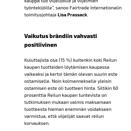
kauppa tuo viljelijöille ja viljelmien
työntekijöille”, sanoo Fairtrade Internationalin
toimitusjohtaja
Lisa Prassack
.
Vaikutus brändiin vahvasti
positiivinen
Kuluttajista osa (15 %) kuitenkin koki Reilun
kaupan tuotteiden löytämisen kaupassa
vaikeaksi ja kertoi tämän olevan suurin este
ostamiselle. Noin kolmannekselle yleisin
ostamisen este oli tuotteen hinta. Siltikin 60
prosenttia Reilun kaupan tuntevista on
tutkimuksen mukaan valmis maksamaan
tuotteesta hieman enemmän voidakseen
varmistua, että viljelijät saavat reilun
korvauksen.