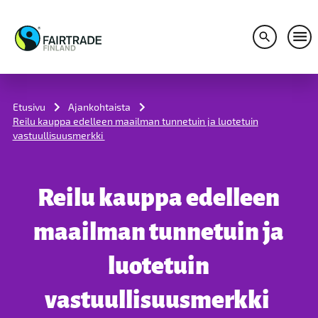
Avaa hakuv
Avaa
S
k
i
Etusivu
Ajankohtaista
p
Reilu kauppa edelleen maailman tunnetuin ja luotetuin
t
vastuullisuusmerkki
o
c
o
n
Reilu kauppa edelleen
t
e
n
maailman tunnetuin ja
t
luotetuin
vastuullisuusmerkki