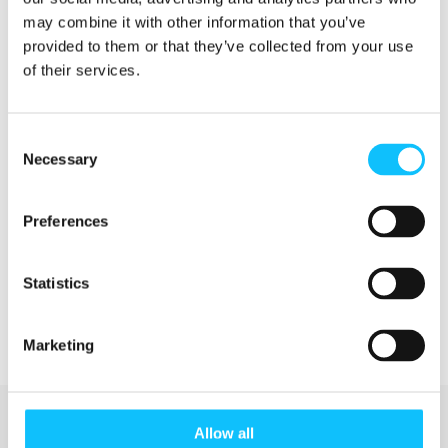
Brasilia, Kanada, Saksa, Hollanti, Norja, Puola,
may combine it with other information that you’ve
Espanja, Ruotsi, Sveitsi, Iso-Britannia ja
provided to them or that they’ve collected from your use
Yhdysvallat.
of their services.
Lue lisää tutkimuksesta
Fairtrade
Internationalin sivuilla
.
Consent
Necessary
Selection
Lue Suomen
kuluttajatutkimuksen
Preferences
tuloksista
Statistics
Marketing
Allow all