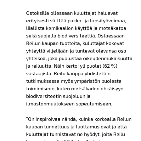
Ostoksilla ollessaan kuluttajat haluavat
erityisesti välttää pakko- ja lapsityövoimaa,
liiallista kemikaalien käyttöä ja metsäkatoa
sekä suojella biodiversiteettiä. Ostaessaan
Reilun kaupan tuotteita, kuluttajat kokevat
yhteyttä viljelijään ja tuntevat olevansa osa
yhteisöä, joka puolustaa oikeudenmukaisuutta
ja reiluutta. Näin kertoi yli puolet (62 %)
vastaajista. Reilu kauppa yhdistettiin
tutkimuksessa myös ympäristön puolesta
toimimiseen, kuten metsäkadon ehkäisyyn,
biodiversiteetin suojeluun ja
ilmastonmuutokseen sopeutumiseen.
”On inspiroivaa nähdä, kuinka korkealla Reilun
kaupan tunnettuus ja luottamus ovat ja että
kuluttajat tunnistavat ne hyödyt, joita Reilu