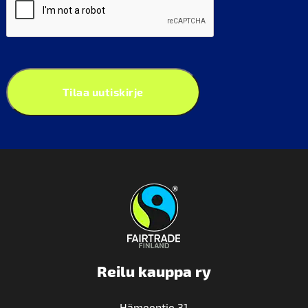
Tilaa uutiskirje
Reilu kauppa ry
Hämeentie 31