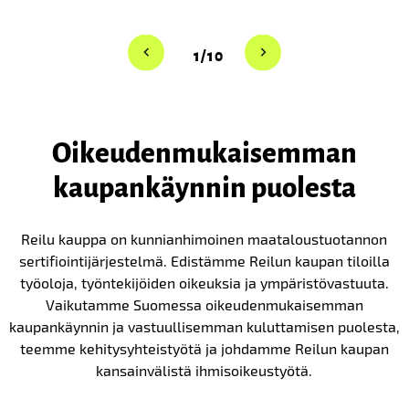
1/10
Oikeuden­mukaisemman
kaupan­käynnin puolesta
Reilu kauppa on kunnianhimoinen maataloustuotannon
sertifiointijärjestelmä. Edistämme Reilun kaupan tiloilla
työoloja, työntekijöiden oikeuksia ja ympäristövastuuta.
Vaikutamme Suomessa oikeudenmukaisemman
kaupankäynnin ja vastuullisemman kuluttamisen puolesta,
teemme kehitysyhteistyötä ja johdamme Reilun kaupan
kansainvälistä ihmisoikeustyötä.