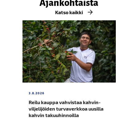
Ajankohtaista
Katso kaikki
3.8.2026
UUT
Reilu kauppa vahvistaa kahvin­
Uu
viljelijöiden turvaverkkoa uusilla
va
kahvin takuuhinnoilla