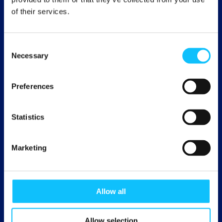
Tuotteita myynnissä 145 maassa. Suomessa
of their services.
vuodesta 1999 lähtien.
Consent
Necessary
Selection
Viljelijöille ja työntekijöille 211,5
Preferences
miljoonaa euroa Reilun kaupan
lisää
Statistics
kansainvälisistä myynneistä vuonna 2023
Marketing
Allow all
Yli 35 000 eri tuotetta
Allow selection
Suomessa myynnissä noin 1700 erilaista