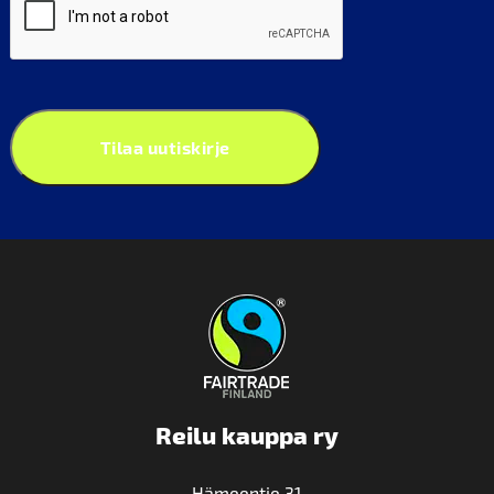
Tilaa uutiskirje
Reilu kauppa ry
Hämeentie 31