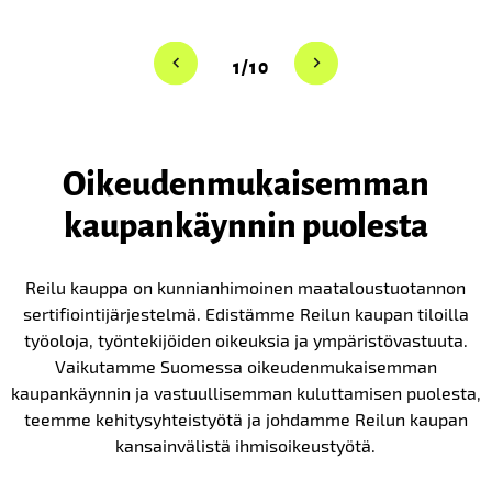
1/10
Oikeuden­mukaisemman
kaupan­käynnin puolesta
Reilu kauppa on kunnianhimoinen maataloustuotannon
sertifiointijärjestelmä. Edistämme Reilun kaupan tiloilla
työoloja, työntekijöiden oikeuksia ja ympäristövastuuta.
Vaikutamme Suomessa oikeudenmukaisemman
kaupankäynnin ja vastuullisemman kuluttamisen puolesta,
teemme kehitysyhteistyötä ja johdamme Reilun kaupan
kansainvälistä ihmisoikeustyötä.