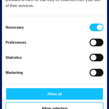
Tuotteita myynnissä 145 maassa. Suomessa
of their services.
vuodesta 1999 lähtien.
Consent
Necessary
Selection
Viljelijöille ja työntekijöille 211,5
Preferences
miljoonaa euroa Reilun kaupan
lisää
Statistics
kansainvälisistä myynneistä vuonna 2023
Marketing
Allow all
Yli 35 000 eri tuotetta
Allow selection
Suomessa myynnissä noin 1700 erilaista