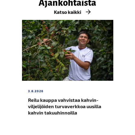
Ajankohtaista
Katso kaikki
3.8.2026
UUT
Reilu kauppa vahvistaa kahvin­
Uu
viljelijöiden turvaverkkoa uusilla
va
kahvin takuuhinnoilla