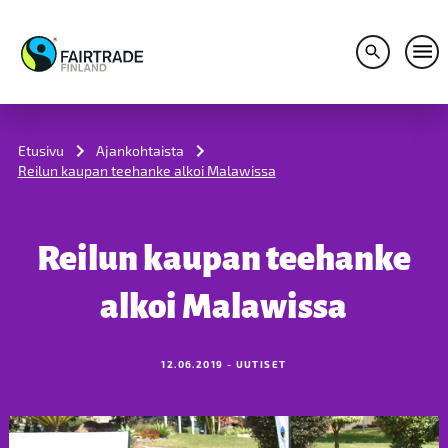
Avaa hakuv
Avaa
S
k
i
Etusivu
Ajankohtaista
p
Reilun kaupan teehanke alkoi Malawissa
t
o
c
o
Reilun kaupan teehanke
n
t
e
alkoi Malawissa
n
t
12.06.2019 - UUTISET