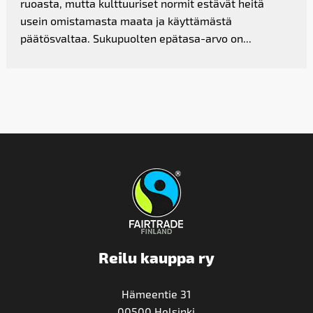
ruoasta, mutta kulttuuriset normit estävät heitä
usein omistamasta maata ja käyttämästä
päätösvaltaa. Sukupuolten epätasa-arvo on...
Reilu kauppa ry
Hämeentie 31
00500 Helsinki