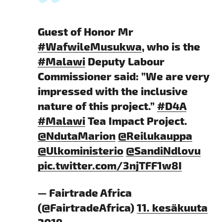
Guest of Honor Mr
#WafwileMusukwa
, who is the
#Malawi
Deputy Labour
Commissioner said: ”We are very
impressed with the inclusive
nature of this project.”
#D4A
#Malawi
Tea Impact Project.
@NdutaMarion
@Reilukauppa
@Ulkoministerio
@SandiNdlovu
pic.twitter.com/3njTFF1w8I
— Fairtrade Africa
(@FairtradeAfrica)
11. kesäkuuta
2019