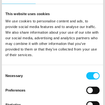
työnantajasektori. Teealalla työskentelee lähes
53 000 ihmistä, ja lisäksi yli 14 000 pienviljelijää
This website uses cookies
saa elantonsa teentuotannosta. Vaikka
We use cookies to personalise content and ads, to
Malawissa on onnistuttu tekemään
provide social media features and to analyse our traffic.
maatalouden uudistuksia viimeisen kymmenen
We also share information about your use of our site with
vuoden aikana, köyhyys on edelleen yleistä ja
our social media, advertising and analytics partners who
yksipuolinen tuotanto on hauras riskien kuten
may combine it with other information that you’ve
ilmastonmuutoksen iskiessä.
provided to them or that they’ve collected from your use
of their services.
Teealalla haasteita ovat olleet muun muassa
alhainen järjestäytymisaste, heikko tuottavuus,
vesivarojen hupeneminen, plantaasien heikot
Consent
hygieniaolot ja alhaiset palkat.
Necessary
Selection
Käytännössä hankkeessa puututaan näihin
Preferences
ongelmiin ja koulutetaan ja vahvistetaan liiton
toimintaa sekä keskustasolla että Satemwan ja
Kawalazin teeplantaaseilla maan etelä- ja
Statistics