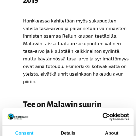
Hankkeessa kehitetään myös sukupuolten
välistä tasa-arvoa ja parannetaan vammaisten
ihmisten asemaa Reilun kaupan teetiloilla.
Malawin laissa taataan sukupuolten välinen
tasa-arvo ja kielletään kaikkinainen syrjintä,
mutta käytännössä tasa-arvo ja syrjimättömyys
eivät aina toteudu. Esimerkiksi kotiväkivalta on
yleistä, eivätkä uhrit useinkaan hakeudu avun
piiriin.
Tee on Malawin suurin
virallinen työllistäjä
Consent
Details
About
Teen tuotanto on Malawin suurin virallinen