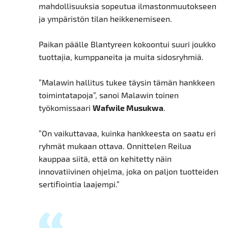
mahdollisuuksia sopeutua ilmastonmuutokseen
ja ympäristön tilan heikkenemiseen.
Paikan päälle Blantyreen kokoontui suuri joukko
tuottajia, kumppaneita ja muita sidosryhmiä.
”Malawin hallitus tukee täysin tämän hankkeen
toimintatapoja”, sanoi Malawin toinen
työkomissaari
Wafwile Musukwa
.
”On vaikuttavaa, kuinka hankkeesta on saatu eri
ryhmät mukaan ottava. Onnittelen Reilua
kauppaa siitä, että on kehitetty näin
innovatiivinen ohjelma, joka on paljon tuotteiden
sertifiointia laajempi.”