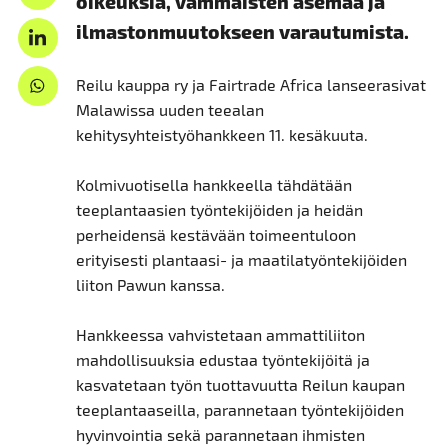
oikeuksia, vammaisten asemaa ja
ilmastonmuutokseen varautumista.
Reilu kauppa ry ja Fairtrade Africa lanseerasivat
Malawissa uuden teealan
kehitysyhteistyöhankkeen 11. kesäkuuta.
Kolmivuotisella hankkeella tähdätään
teeplantaasien työntekijöiden ja heidän
perheidensä kestävään toimeentuloon
erityisesti plantaasi- ja maatilatyöntekijöiden
liiton Pawun kanssa.
Hankkeessa vahvistetaan ammattiliiton
mahdollisuuksia edustaa työntekijöitä ja
kasvatetaan työn tuottavuutta Reilun kaupan
teeplantaaseilla, parannetaan työntekijöiden
hyvinvointia sekä parannetaan ihmisten