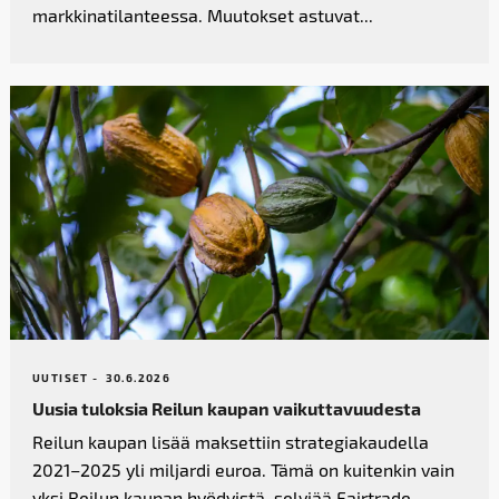
markkinatilanteessa. Muutokset astuvat...
UUTISET -
30.6.2026
Uusia tuloksia Reilun kaupan vaikutta­vuudesta
Reilun kaupan lisää maksettiin strategiakaudella
2021–2025 yli miljardi euroa. Tämä on kuitenkin vain
yksi Reilun kaupan hyödyistä, selviää Fairtrade