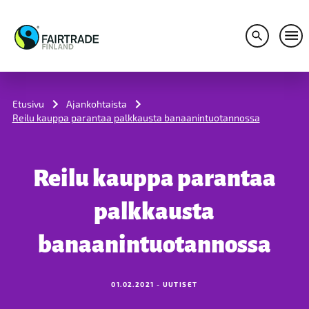
Avaa hakuv
Avaa
S
k
i
Etusivu
Ajankohtaista
p
Reilu kauppa parantaa palkkausta banaanintuotannossa
t
o
c
o
Reilu kauppa parantaa
n
t
e
palkkausta
n
t
banaanintuotannossa
01.02.2021 - UUTISET