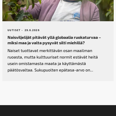
UUTISET -
29.6.2026
Naisviljelijät pitävät yllä globaalia ruokaturvaa –
miksi maa ja valta pysyvät silti miehillä?
Naiset tuottavat merkittävän osan maailman
ruoasta, mutta kulttuuriset normit estävät heitä
usein omistamasta maata ja käyttämästä
päätösvaltaa. Sukupuolten epätasa-arvo on...