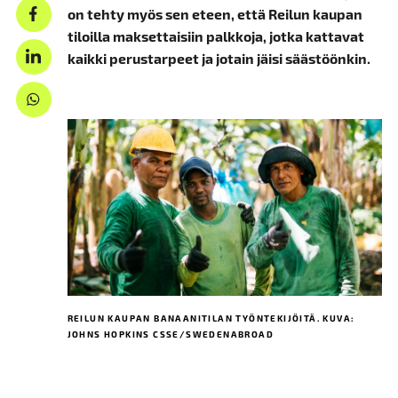
on tehty myös sen eteen, että Reilun kaupan
tiloilla maksettaisiin palkkoja, jotka kattavat
kaikki perustarpeet ja jotain jäisi säästöönkin.
REILUN KAUPAN BANAANITILAN TYÖNTEKIJÖITÄ. KUVA:
JOHNS HOPKINS CSSE/SWEDENABROAD⁣