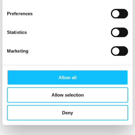
elämässä, myös banaanitiloilla.
Preferences
Vanhastaan Reilun kaupan lisästä on saanut
maksaa viidenneksen käteisenä työntekijöille.
Statistics
Tämä osuus on väliaikaisesti nostettu 50
prosenttiin Reilun kaupan lisästä, jotta palkkaus
voi lähentyä elämiseen riittäviä ansioita.
Marketing
Reilu kauppa on vastuullisuussertifikaateista
ainoa, jossa banaaneista maksetaan kiinteää
Allow all
lisää, jonka käytöstä työntekijät päättävät.
Teksti: Esa Salminen
Allow selection
Video: Living Wages for Fairtrade Banana
Workers, Fairtrade International
Deny