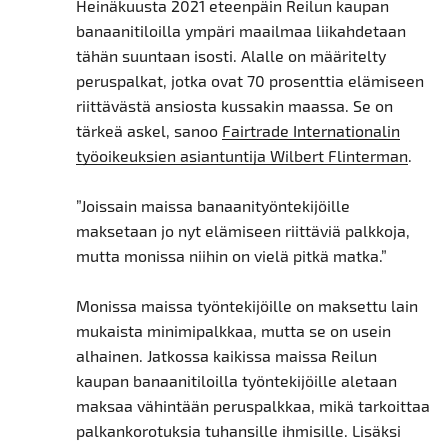
Heinäkuusta 2021 eteenpäin Reilun kaupan
banaanitiloilla ympäri maailmaa liikahdetaan
tähän suuntaan isosti. Alalle on määritelty
peruspalkat, jotka ovat 70 prosenttia elämiseen
riittävästä ansiosta kussakin maassa. Se on
tärkeä askel, sanoo
Fairtrade Internationalin
työoikeuksien asiantuntija Wilbert Flinterman
.
”Joissain maissa banaanityöntekijöille
maksetaan jo nyt elämiseen riittäviä palkkoja,
mutta monissa niihin on vielä pitkä matka.”
Monissa maissa työntekijöille on maksettu lain
mukaista minimipalkkaa, mutta se on usein
alhainen. Jatkossa kaikissa maissa Reilun
kaupan banaanitiloilla työntekijöille aletaan
maksaa vähintään peruspalkkaa, mikä tarkoittaa
palkankorotuksia tuhansille ihmisille. Lisäksi