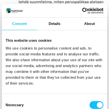
tehdä suunnitelma, miten peruspalkkaa aletaan
kasvattaa, jotta kuilun viime metrit saadaan
kiinni.
Consent
Details
About
Fairtrade International muistuttaa, että tähän
tarvitaan koko arvoketjua: jotta tiloilla voidaan
maksaa parempia palkkoja, täytyy niiden saada
This website uses cookies
myytyä tarpeeksi banaaneja Reilun kaupan
We use cookies to personalise content and ads, to
markkinoille, ja banaaneista pitää saada
provide social media features and to analyse our traffic.
riittävästi tuloja. Vähittäiskaupoissa banaaneilla
We also share information about your use of our site with
käydään hintakilpailua, ja tiloilla on paineita
our social media, advertising and analytics partners who
hyväksyä yhä alhaisempaa korvausta
may combine it with other information that you’ve
tuotannostaan.
provided to them or that they’ve collected from your use
of their services.
Väliaikaisia muutoksia pandemian aikana
Koronaviruksen aiheuttama pandemia on
Consent
Necessary
lisännyt epävarmuutta maataloustyöntekijöiden
Selection