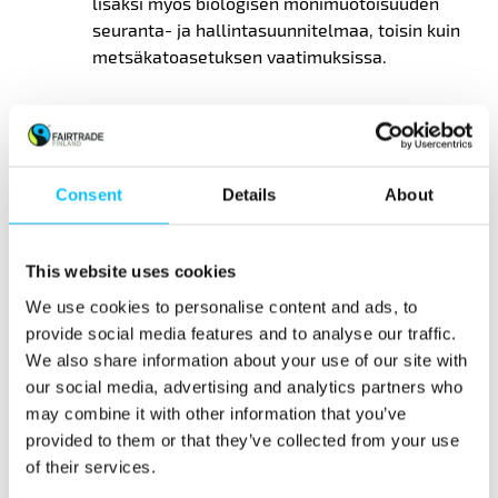
lisäksi myös biologisen monimuotoisuuden
seuranta- ja hallintasuunnitelmaa, toisin kuin
metsäkatoasetuksen vaatimuksissa.
Päivitetyt kahvikriteerit
astuivat voimaan
helmikuussa. Reilun kaupan kahviviljelijöillä
on kaksi vuotta aikaa täyttää kaikki uudet
vaatimukset. Helmikuun 2025 alusta lähtien
Consent
Details
About
kaikkien kahviviljelijöiden tulee täyttää
kriteeri, jonka mukaan viljely ei ole saanut
aiheuttaa metsäkatoa 31.12.2013 jälkeen.
This website uses cookies
Siirtymäaika antaa koko kahvin
We use cookies to personalise content and ads, to
toimitusketjulle aikaa mukauttaa käytäntöjään
provide social media features and to analyse our traffic.
ja varmistaa, että kaikkia sääntöjä myös
We also share information about your use of our site with
noudatetaan.
our social media, advertising and analytics partners who
may combine it with other information that you’ve
Reilun kaupan kriteereillä
vaikutetaan sekä
provided to them or that they’ve collected from your use
ihmisten että ympäristön hyvinvointiin Reilun
of their services.
kaupan tuottajamaissa. Kriteerien