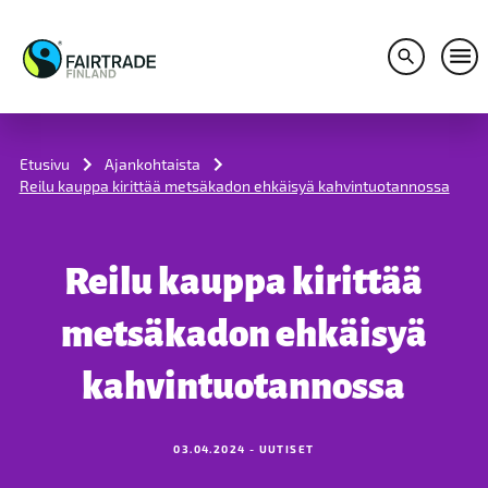
Avaa hakuv
Avaa
S
k
i
Etusivu
Ajankohtaista
p
Reilu kauppa kirittää metsäkadon ehkäisyä kahvintuotannossa
t
o
c
o
Reilu kauppa kirittää
n
t
e
metsäkadon ehkäisyä
n
t
kahvintuotannossa
03.04.2024 - UUTISET