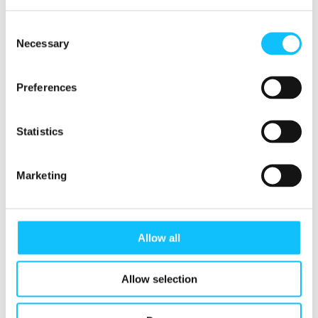
noudattamista valvotaan riippumattoman,
kolmannen osapuolen toimesta. Reilun
Consent
kaupan järjestelmään mukaan pääseminen
Necessary
Selection
edellyttää vähimmäiskriteerien täyttämistä ja
jatkuvaa kehitystä kriteerien toteutumisessa.
Preferences
Lue lisää metsäkadosta:
Statistics
Uutinen EU:n metsäkatoasetuksen
Marketing
toimeenpanosta
Uutinen EU:n metsäkatolakialoitteen
puutteista
Allow all
Uutinen metsäkadon vaikutuksista
suklaantuotantoon
Allow selection