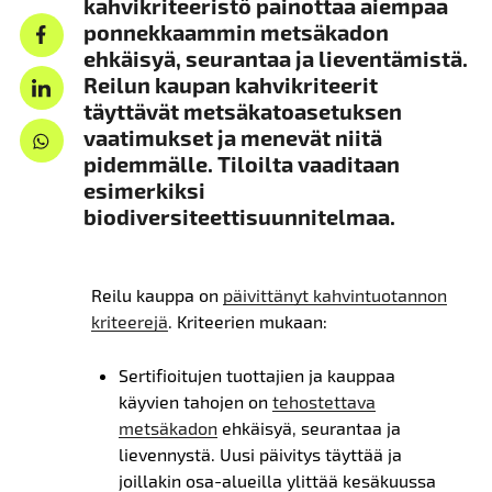
kahvikriteeristö painottaa aiempaa
ponnekkaammin metsäkadon
ehkäisyä, seurantaa ja lieventämistä.
Reilun kaupan kahvikriteerit
täyttävät metsäkatoasetuksen
vaatimukset ja menevät niitä
pidemmälle. Tiloilta vaaditaan
esimerkiksi
biodiversiteettisuunnitelmaa.
Reilu kauppa on
päivittänyt kahvintuotannon
kriteerejä
. Kriteerien mukaan:
Sertifioitujen tuottajien ja kauppaa
käyvien tahojen on
tehostettava
metsäkadon
ehkäisyä, seurantaa ja
lievennystä. Uusi päivitys täyttää ja
joillakin osa-alueilla ylittää kesäkuussa