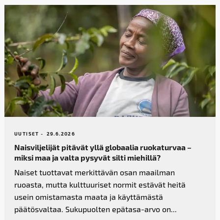
UUTISET -
29.6.2026
Naisviljelijät pitävät yllä globaalia ruokaturvaa –
miksi maa ja valta pysyvät silti miehillä?
Naiset tuottavat merkittävän osan maailman
ruoasta, mutta kulttuuriset normit estävät heitä
usein omistamasta maata ja käyttämästä
päätösvaltaa. Sukupuolten epätasa-arvo on...