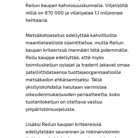
Reilun kaupan kahviosuuskunnalle. Viljelijöitä
niillä on 870 000 ja viljelyalaa 1,1 miljoonaa
hehtaaria.
Metsäkatoasetus edellyttää kahvitiloilta
maantieteellistä sijaintitietoa, mutta Reilun
kaupan kriteerissä mennään tätä pidemmälle.
Reilu kauppa edellyttää, että myös
toimitusketjun ostajat ja traderit jakavat
omaa
satelliittidataansa tuottajaorganisaatioille
metsäkadon ehkäisemiseksi. Tällä
yksityiskohdalla halutaan varmistaa
oikeudenmukaisuuden periaatteetta; koko
tuotantoketjun on otettava vastuu
ympäristönsuojelusta.
Lisäksi Reilun kaupan kriteereissä
edellytetään seurannan ja riskinarvioinnin