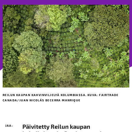
REILUN KAUPAN KAHVINVILJELYÄ KOLUMBIASSA. KUVA: FAIRTRADE
CANADA/JUAN NICOLÁS BECERRA MANRIQUE
Päivitetty Reilun kaupan
JAA: