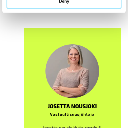
Deny
Kysy lisää aiheesta:
JOSETTA NOUSJOKI
Vastuullisuusjohtaja
josetta.nousjoki@fairtrade.fi