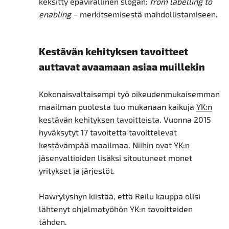
keksitty epävirallinen slogan:
from labelling to
enabling
– merkitsemisestä mahdollistamiseen.
Kestävän kehityksen tavoitteet
auttavat avaamaan asiaa muillekin
Kokonaisvaltaisempi työ oikeudenmukaisemman
maailman puolesta tuo mukanaan kaikuja
YK:n
kestävän kehityksen tavoitteista
. Vuonna 2015
hyväksytyt 17 tavoitetta tavoittelevat
kestävämpää maailmaa. Niihin ovat YK:n
jäsenvaltioiden lisäksi sitoutuneet monet
yritykset ja järjestöt.
Hawrylyshyn kiistää, että Reilu kauppa olisi
lähtenyt ohjelmatyöhön YK:n tavoitteiden
tähden.