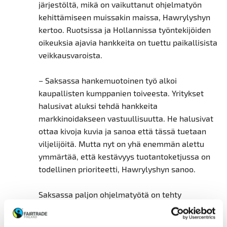
järjestöltä, mikä on vaikuttanut ohjelmatyön
kehittämiseen muissakin maissa, Hawrylyshyn
kertoo. Ruotsissa ja Hollannissa työntekijöiden
oikeuksia ajavia hankkeita on tuettu paikallisista
veikkausvaroista.
– Saksassa hankemuotoinen työ alkoi
kaupallisten kumppanien toiveesta. Yritykset
halusivat aluksi tehdä hankkeita
markkinoidakseen vastuullisuutta. He halusivat
ottaa kivoja kuvia ja sanoa että tässä tuetaan
viljelijöitä. Mutta nyt on yhä enemmän alettu
ymmärtää, että kestävyys tuotantoketjussa on
todellinen prioriteetti, Hawrylyshyn sanoo.
Saksassa paljon ohjelmatyötä on tehty
kahvintuotannossa. Esimerkiksi suuret
jälleenmyyjät kuten Lidl, Aldi ja Tchibo tukevat