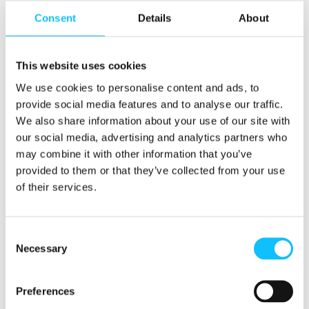
hankkeita kahvintuottaja-alueilla Keski-
Consent
Details
About
Amerikassa.
Suomi on ollut ohjelmatyön etulinjassa, sillä
This website uses cookies
sekä Ruotsin lottovaroilla tehty työntekijähanke
We use cookies to personalise content and ads, to
Afrikassa että Aldin hanke Hondurasissa ovat
provide social media features and to analyse our traffic.
osa Suomen Reilu kauppa ry:n
We also share information about your use of our site with
kehitysyhteistyöohjelmaa. Suomi onkin antanut
our social media, advertising and analytics partners who
Euroopassa muille Reilun kaupan toimijoille
may combine it with other information that you’ve
mahdollisuuden tulla mukaan ohjelmatyöhön
provided to them or that they’ve collected from your use
ilman, että niiden on pakko perustaa omaa
of their services.
osastoa kehitysyhteistyölle. Muissa Euroopan
maissa ohjelmatyö on keskittynyt enemmän
yksittäisiin hankkeisiin, joten yhteistyö Suomen
Consent
laajemman ohjelman kanssa on tarjonnut
Necessary
Selection
enemmän vaikuttavuutta.
Preferences
Suomesta on ollut apua muille