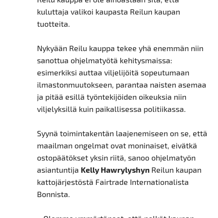
kuluttaja valikoi kaupasta Reilun kaupan
tuotteita.
Nykyään Reilu kauppa tekee yhä enemmän niin
sanottua ohjelmatyötä kehitysmaissa:
esimerkiksi auttaa viljelijöitä sopeutumaan
ilmastonmuutokseen, parantaa naisten asemaa
ja pitää esillä työntekijöiden oikeuksia niin
viljelyksillä kuin paikallisessa politiikassa.
Syynä toimintakentän laajenemiseen on se, että
maailman ongelmat ovat moninaiset, eivätkä
ostopäätökset yksin riitä, sanoo ohjelmatyön
asiantuntija
Kelly Hawrylyshyn
Reilun kaupan
kattojärjestöstä Fairtrade Internationalista
Bonnista.