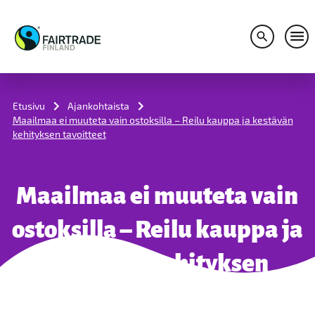
Avaa hakuv
Avaa
S
k
i
Etusivu
Ajankohtaista
p
Maailmaa ei muuteta vain ostoksilla – Reilu kauppa ja kestävän
t
kehityksen tavoitteet
o
c
o
n
Maailmaa ei muuteta vain
t
e
n
ostoksilla – Reilu kauppa ja
t
kestävän kehityksen
tavoitteet