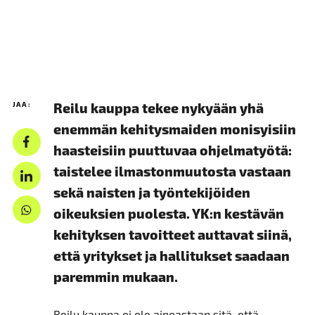
11.01.2019 - UUTISET
JAA:
Reilu kauppa tekee nykyään yhä
enemmän kehitysmaiden monisyisiin
haasteisiin puuttuvaa ohjelmatyötä:
taistelee ilmastonmuutosta vastaan
sekä naisten ja työntekijöiden
oikeuksien puolesta. YK:n kestävän
kehityksen tavoitteet auttavat siinä,
että yritykset ja hallitukset saadaan
paremmin mukaan.
Reilu kauppa ei ole ainoastaan sitä, että