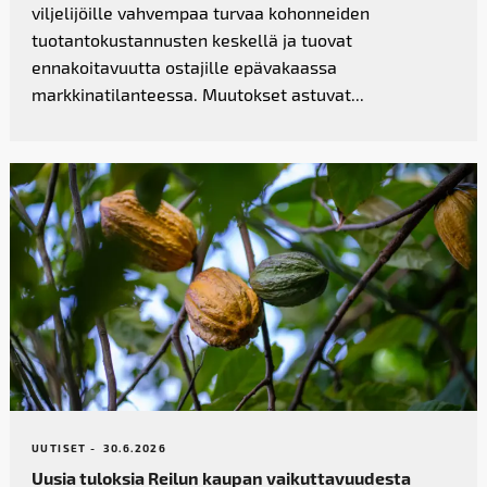
viljelijöille vahvempaa turvaa kohonneiden
tuotantokustannusten keskellä ja tuovat
ennakoitavuutta ostajille epävakaassa
markkinatilanteessa. Muutokset astuvat...
UUTISET -
30.6.2026
Uusia tuloksia Reilun kaupan vaikutta­vuudesta