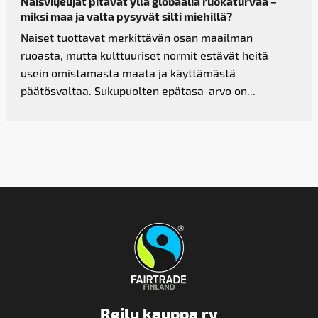
Naisviljelijät pitävät yllä globaalia ruokaturvaa –
miksi maa ja valta pysyvät silti miehillä?
Naiset tuottavat merkittävän osan maailman
ruoasta, mutta kulttuuriset normit estävät heitä
usein omistamasta maata ja käyttämästä
päätösvaltaa. Sukupuolten epätasa-arvo on...
Reilu kauppa ry