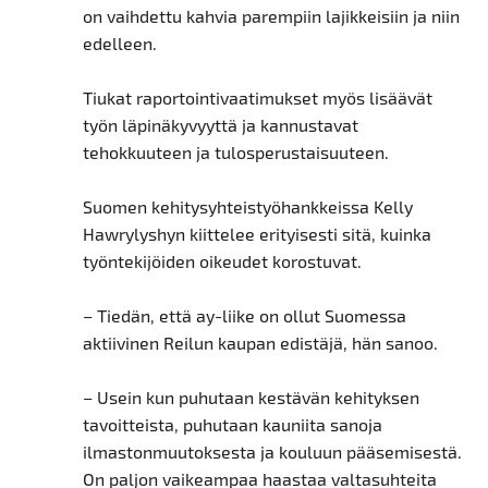
on vaihdettu kahvia parempiin lajikkeisiin ja niin
edelleen.
Tiukat raportointivaatimukset myös lisäävät
työn läpinäkyvyyttä ja kannustavat
tehokkuuteen ja tulosperustaisuuteen.
Suomen kehitysyhteistyöhankkeissa Kelly
Hawrylyshyn kiittelee erityisesti sitä, kuinka
työntekijöiden oikeudet korostuvat.
– Tiedän, että ay-liike on ollut Suomessa
aktiivinen Reilun kaupan edistäjä, hän sanoo.
– Usein kun puhutaan kestävän kehityksen
tavoitteista, puhutaan kauniita sanoja
ilmastonmuutoksesta ja kouluun pääsemisestä.
On paljon vaikeampaa haastaa valtasuhteita