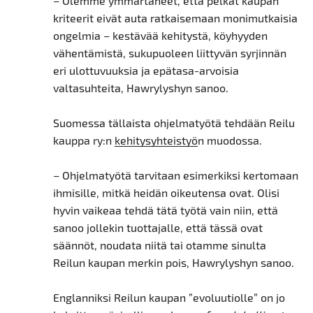
– Olemme ymmärtäneet, että pelkät kaupan
kriteerit eivät auta ratkaisemaan monimutkaisia
ongelmia – kestävää kehitystä, köyhyyden
vähentämistä, sukupuoleen liittyvän syrjinnän
eri ulottuvuuksia ja epätasa-arvoisia
valtasuhteita, Hawrylyshyn sanoo.
Suomessa tällaista ohjelmatyötä tehdään Reilu
kauppa ry:n
kehitysyhteistyö
n muodossa.
– Ohjelmatyötä tarvitaan esimerkiksi kertomaan
ihmisille, mitkä heidän oikeutensa ovat. Olisi
hyvin vaikeaa tehdä tätä työtä vain niin, että
sanoo jollekin tuottajalle, että tässä ovat
säännöt, noudata niitä tai otamme sinulta
Reilun kaupan merkin pois, Hawrylyshyn sanoo.
Englanniksi Reilun kaupan ”evoluutiolle” on jo