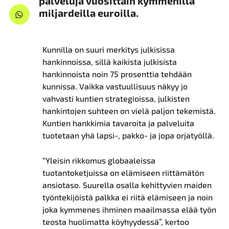
palveluja vuosittain kymmenillä
miljardeilla euroilla.
Kunnilla on suuri merkitys julkisissa
hankinnoissa, sillä kaikista julkisista
hankinnoista noin 75 prosenttia tehdään
kunnissa. Vaikka vastuullisuus näkyy jo
vahvasti kuntien strategioissa, julkisten
hankintojen suhteen on vielä paljon tekemistä.
Kuntien hankkimia tavaroita ja palveluita
tuotetaan yhä lapsi-, pakko- ja jopa orjatyöllä.
“Yleisin rikkomus globaaleissa
tuotantoketjuissa on elämiseen riittämätön
ansiotaso. Suurella osalla kehittyvien maiden
työntekijöistä palkka ei riitä elämiseen ja noin
joka kymmenes ihminen maailmassa elää työn
teosta huolimatta köyhyydessä”, kertoo