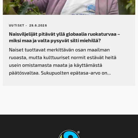
UUTISET -
29.6.2026
Naisviljelijät pitävät yllä globaalia ruokaturvaa –
miksi maa ja valta pysyvät silti miehillä?
Naiset tuottavat merkittävän osan maailman
ruoasta, mutta kulttuuriset normit estävät heitä
usein omistamasta maata ja käyttämästä
päätösvaltaa. Sukupuolten epätasa-arvo on...