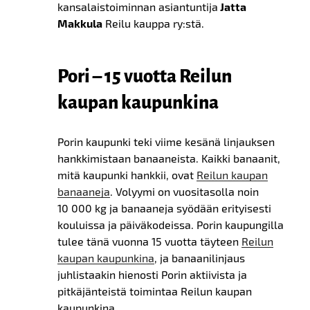
kansalaistoiminnan asiantuntija
Jatta
Makkula
Reilu kauppa ry:stä.
Pori – 15 vuotta Reilun
kaupan kaupunkina
Porin kaupunki teki viime kesänä linjauksen
hankkimistaan banaaneista. Kaikki banaanit,
mitä kaupunki hankkii, ovat
Reilun kaupan
banaaneja
. Volyymi on vuositasolla noin
10 000 kg ja banaaneja syödään erityisesti
kouluissa ja päiväkodeissa. Porin kaupungilla
tulee tänä vuonna 15 vuotta täyteen
Reilun
kaupan kaupunkina
, ja banaanilinjaus
juhlistaakin hienosti Porin aktiivista ja
pitkäjänteistä toimintaa Reilun kaupan
kaupunkina.