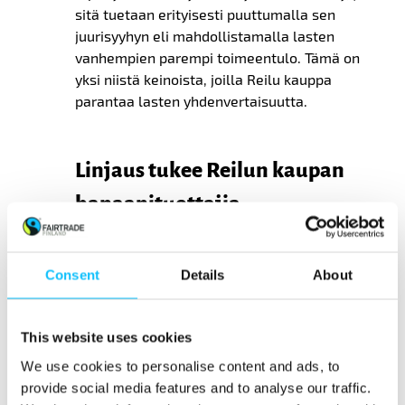
sitä tuetaan erityisesti puuttumalla sen
juurisyyhyn eli mahdollistamalla lasten
vanhempien parempi toimeentulo. Tämä on
yksi niistä keinoista, joilla Reilu kauppa
parantaa lasten yhdenvertaisuutta.
Linjaus tukee Reilun kaupan
banaanituottajia
Porin kanssa samoilla linjoilla on Tampere,
missä syödään vuosittain liki 70 000 kiloa
Consent
Details
About
Reilun kaupan banaaneja. Tämä vastaa noin 70
prosenttia kaupungin hankkimista
This website uses cookies
banaaneista. Mitä suuremmat myynnit, sitä
enemmän ja useammalle Reilun kaupan
We use cookies to personalise content and ads, to
tuottajalle hyötyä kertyy. Reilun kaupan
provide social media features and to analyse our traffic.