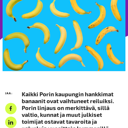
Kaikki Porin kaupungin hankkimat
JAA:
banaanit ovat vaihtuneet reiluiksi.
Porin linjaus on merkittävä, sillä
valtio, kunnat ja muut julkiset
toimijat ostavat tavaroita ja