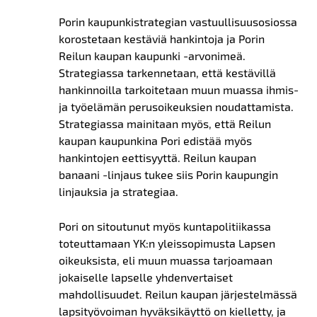
Porin kaupunkistrategian vastuullisuusosiossa
korostetaan kestäviä hankintoja ja Porin
Reilun kaupan kaupunki -arvonimeä.
Strategiassa tarkennetaan, että kestävillä
hankinnoilla tarkoitetaan muun muassa ihmis-
ja työelämän perusoikeuksien noudattamista.
Strategiassa mainitaan myös, että Reilun
kaupan kaupunkina Pori edistää myös
hankintojen eettisyyttä. Reilun kaupan
banaani -linjaus tukee siis Porin kaupungin
linjauksia ja strategiaa.
Pori on sitoutunut myös kuntapolitiikassa
toteuttamaan YK:n yleissopimusta Lapsen
oikeuksista, eli muun muassa tarjoamaan
jokaiselle lapselle yhdenvertaiset
mahdollisuudet. Reilun kaupan järjestelmässä
lapsityövoiman hyväksikäyttö on kielletty, ja