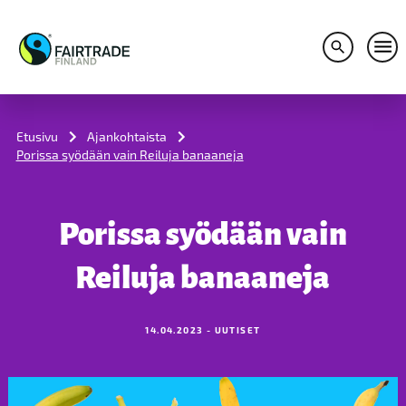
Avaa hakuv
Avaa
S
k
i
Etusivu
Ajankohtaista
p
Porissa syödään vain Reiluja banaaneja
t
o
c
o
Porissa syödään vain
n
t
e
Reiluja banaaneja
n
t
14.04.2023 - UUTISET