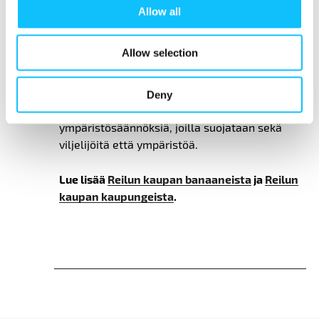
Allow all
Reilun kaupan lisän ja takuuhinnan lisäksi
Reilun kaupan kriteerit
on suunniteltu
Allow selection
parantamaan työoloja ja suojelemaan
työntekijöiden oikeuksia suurtiloilla, joilla
suurin osa vientibanaaneista kasvatetaan.
Deny
Tuotannossa on noudatettava tiukkoja
ympäristösäännöksiä, joilla suojataan sekä
viljelijöitä että ympäristöä.
Lue lisää
Reilun kaupan banaaneista
ja
Reilun
kaupan kaupungeista
.