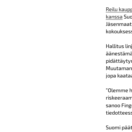
Reilu kaup
kanssa
Suo
Jäsenmaat 
kokouksess
Hallitus li
äänestämäs
pidättäyty
Muutaman 
jopa kaataa
”Olemme hä
riskeeraama
sanoo Fing
tiedottees
Suomi päät