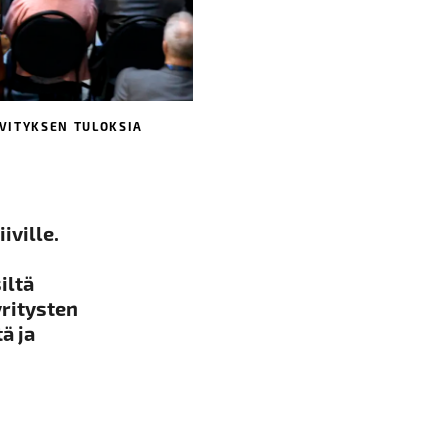
LVITYKSEN TULOKSIA
iville.
iltä
yritysten
ä ja