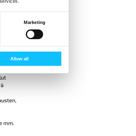
 services.
Marketing
yä, jotka
Allow all
alaa ja
lut
yä
austen,
ee mm.