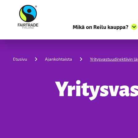
Mikä on Reilu kauppa?
S
k
i
Etusivu
Ajankohtaista
Yritysvastuudirektiivin 
p
t
o
c
Yritysva
o
n
t
e
n
t