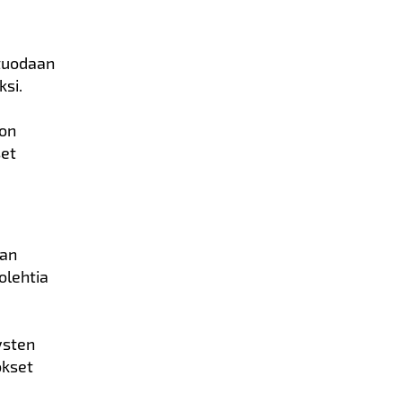
 tuodaan
ksi.
son
set
nan
olehtia
ysten
ökset