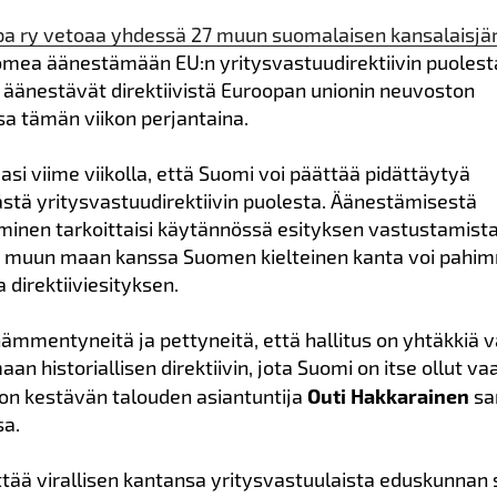
pa ry vetoaa yhdessä 27 muun suomalaisen kansalaisjä
mea äänestämään EU:n yritysvastuudirektiivin puolest
äänestävät direktiivistä Euroopan unionin neuvoston
a tämän viikon perjantaina.
njasi viime viikolla, että Suomi voi päättää pidättäytyä
tä yritysvastuudirektiivin puolesta. Äänestämisestä
minen tarkoittaisi käytännössä esityksen vastustamista
muun maan kanssa Suomen kielteinen kanta voi pahim
 direktiiviesityksen.
mmentyneitä ja pettyneitä, että hallitus on yhtäkkiä 
an historiallisen direktiivin, jota Suomi on itse ollut va
on kestävän talouden asiantuntija
Outi Hakkarainen
sa
sa.
tää virallisen kantansa yritysvastuulaista eduskunnan