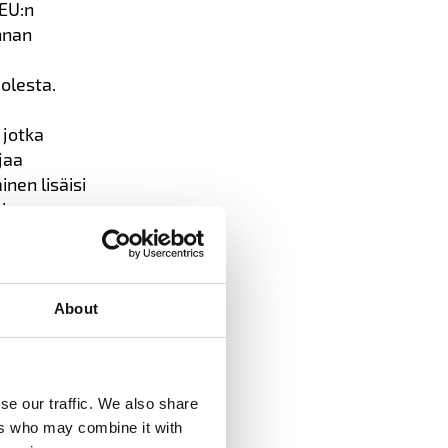
 EU:n
unnan
uolesta.
 jotka
jaa
nen lisäisi
akin maassa
etta
About
se our traffic. We also share
ers who may combine it with