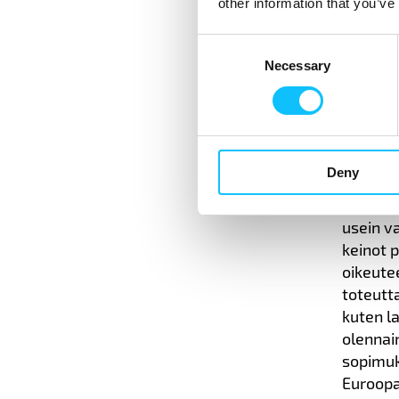
other information that you’ve
Reilu kaupp
yritystoimi
Consent
huolellisu
Necessary
Selection
Direktii
huoleht
tuotant
yhteisk
Deny
Ihmisoi
usein va
keinot 
oikeute
toteutt
kuten l
olennai
sopimuk
Euroopa