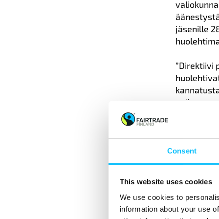
valiokunna
äänestystä.
jäsenille 
huolehtima
”Direktiivi
huolehtiva
kannatusta
epävarmuut
odotetaan”
Nousjoki
.
Consent
Miksi
This website uses cookies
tarv
We use cookies to personalis
information about your use of