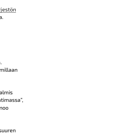
rjestön
a.
.
millaan
valmis
atimassa”,
noo
 suuren