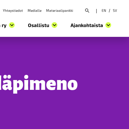
Yhteystiedot
Medialle
Materiaalipankki
|
EN
/
SV
Avaa hakuvalikko
 ry
Osallistu
Ajankohtaista
 läpimeno