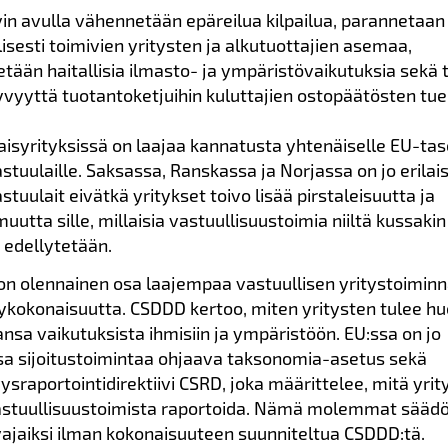
ivin avulla vähennetään epäreilua kilpailua, parannetaan
isesti toimivien yritysten ja alkutuottajien asemaa,
tään haitallisia ilmasto- ja ympäristövaikutuksia sekä
yvyyttä tuotantoketjuihin kuluttajien ostopäätösten tue
isyrityksissä on laajaa kannatusta yhtenäiselle EU-ta
stuulaille. Saksassa, Ranskassa ja Norjassa on jo erilai
stuulait eivätkä yritykset toivo lisää pirstaleisuutta ja
utta sille, millaisia vastuullisuustoimia niiltä kussakin
edellytetään.
n olennainen osa laajempaa vastuullisen yritystoimin
ykokonaisuutta. CSDDD kertoo, miten yritysten tulee hu
ansa vaikutuksista ihmisiin ja ympäristöön. EU:ssa on jo
a sijoitustoimintaa ohjaava taksonomia-asetus sekä
ysraportointidirektiivi CSRD, joka määrittelee, mitä yrit
astuullisuustoimista raportoida. Nämä molemmat sääd
vajaiksi ilman kokonaisuuteen suunniteltua CSDDD:tä.