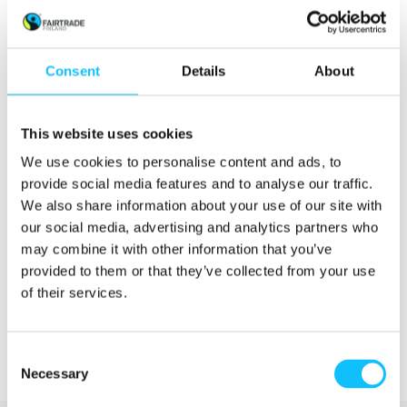
muutosta poimintaoloihin ja ansioihin,
rekrytointikäytäntöihin ja -kustannuksiin sekä
poimijoiden järjestäytymiseen. Kriteerit
noudattavat kansainvälisiä
Consent
Details
About
ihmisoikeusnormeja, kuten kansainvälisen
työjärjestö ILOn periaatteita sekä
YK:n
This website uses cookies
yritystoimintaa ja ihmisoikeuksia koskevia
periaatteita
.
We use cookies to personalise content and ads, to
provide social media features and to analyse our traffic.
Luonnonmarjojen sertifiointikriteerejä on
We also share information about your use of our site with
tarkoitus testata tänä vuonna
our social media, advertising and analytics partners who
pilottikumppaniyrityksissä ja lanseerata
may combine it with other information that you’ve
kriteerit kaikkien yritysten saataville keväällä
provided to them or that they’ve collected from your use
2025.
of their services.
Consent
Necessary
Selection