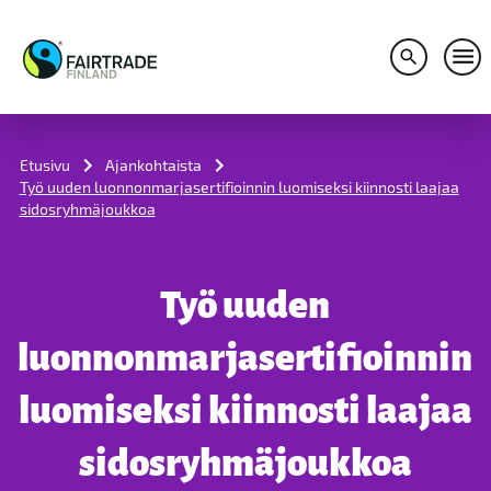
Avaa hakuv
Avaa
S
k
i
Etusivu
Ajankohtaista
p
Työ uuden luonnonmarjasertifioinnin luomiseksi kiinnosti laajaa
t
sidosryhmäjoukkoa
o
c
o
n
Työ uuden
t
e
n
luonnonmarjasertifioinnin
t
luomiseksi kiinnosti laajaa
sidosryhmäjoukkoa