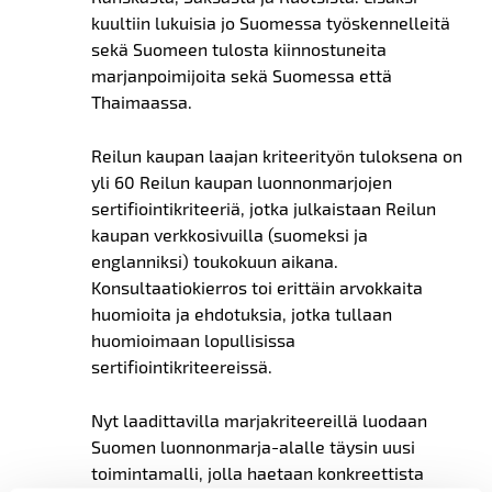
kuultiin lukuisia jo Suomessa työskennelleitä
sekä Suomeen tulosta kiinnostuneita
marjanpoimijoita sekä Suomessa että
Thaimaassa.
Reilun kaupan laajan kriteerityön tuloksena on
yli 60 Reilun kaupan luonnonmarjojen
sertifiointikriteeriä, jotka julkaistaan Reilun
kaupan verkkosivuilla (suomeksi ja
englanniksi) toukokuun aikana.
Konsultaatiokierros toi erittäin arvokkaita
huomioita ja ehdotuksia, jotka tullaan
huomioimaan lopullisissa
sertifiointikriteereissä.
Nyt laadittavilla marjakriteereillä luodaan
Suomen luonnonmarja-alalle täysin uusi
toimintamalli, jolla haetaan konkreettista