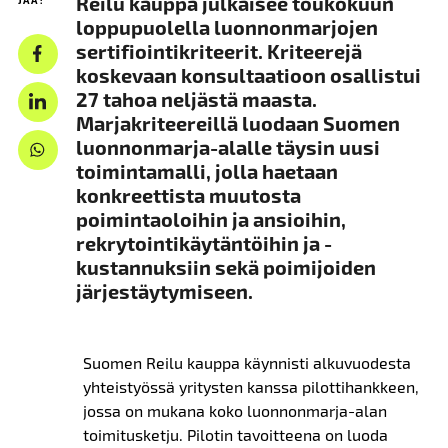
Reilu kauppa julkaisee toukokuun
loppupuolella luonnonmarjojen
sertifiointikriteerit. Kriteerejä
koskevaan konsultaatioon osallistui
27 tahoa neljästä maasta.
Marjakriteereillä luodaan Suomen
luonnonmarja-alalle täysin uusi
toimintamalli, jolla haetaan
konkreettista muutosta
poimintaoloihin ja ansioihin,
rekrytointikäytäntöihin ja -
kustannuksiin sekä poimijoiden
järjestäytymiseen.
Suomen Reilu kauppa käynnisti alkuvuodesta
yhteistyössä yritysten kanssa pilottihankkeen,
jossa on mukana koko luonnonmarja-alan
toimitusketju. Pilotin tavoitteena on luoda