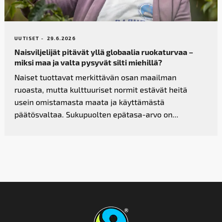
UUTISET -
29.6.2026
Naisviljelijät pitävät yllä globaalia ruokaturvaa –
miksi maa ja valta pysyvät silti miehillä?
Naiset tuottavat merkittävän osan maailman
ruoasta, mutta kulttuuriset normit estävät heitä
usein omistamasta maata ja käyttämästä
päätösvaltaa. Sukupuolten epätasa-arvo on...