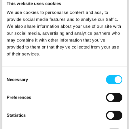
Ulkoministeriö on osallistanut suomalaisia
This website uses cookies
kansalaisjärjestöjä strategian valmistelussa ja
We use cookies to personalise content and ads, to
toteutuksessa, mutta Afrikassa järjestöjen on
provide social media features and to analyse our traffic.
ollut vaikeampi saada ääntään kuuluviin.
We also share information about your use of our site with
our social media, advertising and analytics partners who
Tasa-arvoinen, vastavuoroinen kumppanuus
may combine it with other information that you’ve
edellyttää, että myös kansalaisyhteiskuntaa
provided to them or that they’ve collected from your use
kuullaan kauppaan ja investointeihin liittyvissä
of their services.
päätöksissä sekä etelässä että pohjoisessa.
Reilu kauppa ry odottaa, että Suomi edistää
reilumpaa kauppaa ja vuoropuhelua myös
Consent
EU:n ja Afrikan johtajien huippukokouksessa
Necessary
Selection
17.-18.2.2022.
Preferences
Lisätietoja aiheesta
Statistics