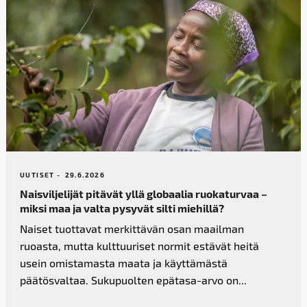
UUTISET -
29.6.2026
Naisviljelijät pitävät yllä globaalia ruokaturvaa –
miksi maa ja valta pysyvät silti miehillä?
Naiset tuottavat merkittävän osan maailman
ruoasta, mutta kulttuuriset normit estävät heitä
usein omistamasta maata ja käyttämästä
päätösvaltaa. Sukupuolten epätasa-arvo on...