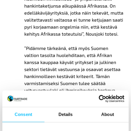
hankintaketjunsa alkupäässä Afrikassa. On
edelläkävijäyrityksiä, jotka näin tekevät, mutta
valitettavasti valtaosa ei tunne ketjujaan saati
pyri korjaamaan ongelmia niin, että kestävä
kehitys Afrikassa toteutuisi”, Nousjoki totesi.
”Pidämme tärkeänä, että myös Suomen
valtion tasolta huolehditaan, että Afrikan
kanssa kauppaa käyvät yritykset ja julkinen
sektori tietävät vastuunsa ja osaavat asettaa
hankinnoilleen kestävät kriteerit. Tämän
varmistamiseksi Suomen tulee säätää
yritysvastuulaki eli ihmisoikeuksia koskeva
huolellisuusvelvoite pakolliseksi kaikille
yrityksille.”
Consent
Details
About
Suomen ja EU:n tavoitteena on vahvempi
taloudellinen kumppanuus Afrikan kanssa.