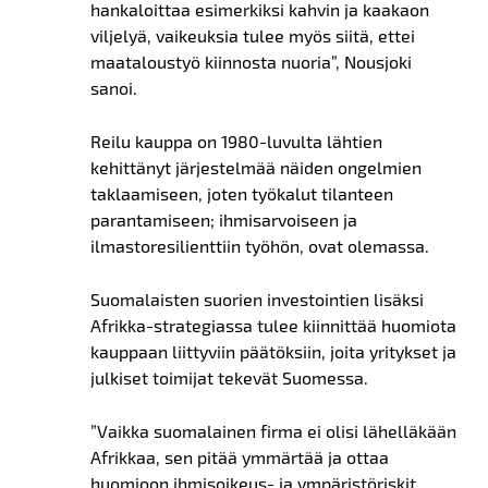
hankaloittaa esimerkiksi kahvin ja kaakaon
viljelyä, vaikeuksia tulee myös siitä, ettei
maataloustyö kiinnosta nuoria”, Nousjoki
sanoi.
Reilu kauppa on 1980-luvulta lähtien
kehittänyt järjestelmää näiden ongelmien
taklaamiseen, joten työkalut tilanteen
parantamiseen; ihmisarvoiseen ja
ilmastoresilienttiin työhön, ovat olemassa.
Suomalaisten suorien investointien lisäksi
Afrikka-strategiassa tulee kiinnittää huomiota
kauppaan liittyviin päätöksiin, joita yritykset ja
julkiset toimijat tekevät Suomessa.
”Vaikka suomalainen firma ei olisi lähelläkään
Afrikkaa, sen pitää ymmärtää ja ottaa
huomioon ihmisoikeus- ja ympäristöriskit