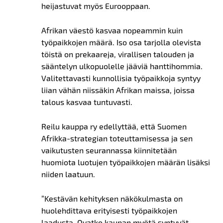
heijastuvat myös Eurooppaan.
Afrikan väestö kasvaa nopeammin kuin
työpaikkojen määrä. Iso osa tarjolla olevista
töistä on prekaareja, virallisen talouden ja
sääntelyn ulkopuolelle jääviä hanttihommia.
Valitettavasti kunnollisia työpaikkoja syntyy
liian vähän niissäkin Afrikan maissa, joissa
talous kasvaa tuntuvasti.
Reilu kauppa ry edellyttää, että Suomen
Afrikka-strategian toteuttamisessa ja sen
vaikutusten seurannassa kiinnitetään
huomiota luotujen työpaikkojen määrän lisäksi
niiden laatuun.
”Kestävän kehityksen näkökulmasta on
huolehdittava erityisesti työpaikkojen
laadusta. Ovatko kaupan myötä syntyvät