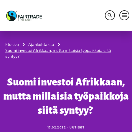
Avaa hakuv
Avaa
S
k
i
Etusivu
Ajankohtaista
p
Suomi investoi Afrikkaan, mutta millaisia työpaikkoja siitä
t
syntyy?
o
c
o
n
Suomi investoi Afrikkaan,
t
e
n
mutta millaisia työpaikkoja
t
siitä syntyy?
17.02.2022 - UUTISET