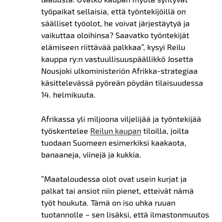
työpaikat sellaisia, että työntekijöillä on
säälliset työolot, he voivat järjestäytyä ja
vaikuttaa oloihinsa? Saavatko työntekijät
elämiseen riittävää palkkaa”, kysyi Reilu
kauppa ry:n vastuullisuuspäällikkö Josetta
Nousjoki ulkoministeriön Afrikka-strategiaa
käsittelevässä pyöreän pöydän tilaisuudessa
14. helmikuuta.
Afrikassa yli miljoona viljelijää ja työntekijää
työskentelee
Reilun kaupan
tiloilla, joilta
tuodaan Suomeen esimerkiksi kaakaota,
banaaneja, viinejä ja kukkia.
”Maataloudessa olot ovat usein kurjat ja
palkat tai ansiot niin pienet, etteivät nämä
työt houkuta. Tämä on iso uhka ruuan
tuotannolle – sen lisäksi, että ilmastonmuutos