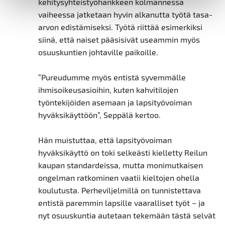
kehitysyhteistyöhankkeen kolmannessa
vaiheessa jatketaan hyvin alkanutta työtä tasa-
arvon edistämiseksi. Työtä riittää esimerkiksi
siinä, että naiset pääsisivät useammin myös
osuuskuntien johtaville paikoille.
”Pureudumme myös entistä syvemmälle
ihmisoikeusasioihin, kuten kahvitilojen
työntekijöiden asemaan ja lapsityövoiman
hyväksikäyttöön”, Seppälä kertoo.
Hän muistuttaa, että lapsityövoiman
hyväksikäyttö on toki selkeästi kielletty Reilun
kaupan standardeissa, mutta monimutkaisen
ongelman ratkominen vaatii kieltojen ohella
koulutusta. Perheviljelmillä on tunnistettava
entistä paremmin lapsille vaaralliset työt – ja
nyt osuuskuntia autetaan tekemään tästä selvät