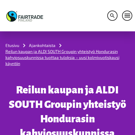
Avaa hakuv
Avaa
S
k
i
Etusivu
Ajankohtaista
p
Reilun kaupan ja ALDI SOUTH Groupin yhteistyö Hondurasin
t
kahviosuuskunnissa tuottaa tuloksia – uusi kolmivuotiskausi
o
käyntiin
c
o
n
t
Reilun kaupan ja ALDI
e
n
t
SOUTH Groupin yhteistyö
Hondurasin
kahviosuuskunnissa