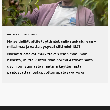
UUTISET -
29.6.2026
Naisviljelijät pitävät yllä globaalia ruokaturvaa –
miksi maa ja valta pysyvät silti miehillä?
Naiset tuottavat merkittävän osan maailman
ruoasta, mutta kulttuuriset normit estävät heitä
usein omistamasta maata ja käyttämästä
päätösvaltaa. Sukupuolten epätasa-arvo on...