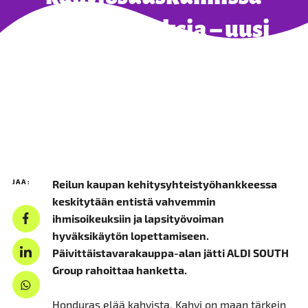
tuottaa tuloksia – uusi
kolmivuotiskausi käyntiin
15.06.2020 - UUTISET
JAA:
Reilun kaupan kehitysyhteistyöhankkeessa
keskitytään entistä vahvemmin
ihmisoikeuksiin ja lapsityövoiman
hyväksikäytön lopettamiseen.
Päivittäistavarakauppa-alan jätti ALDI SOUTH
Group rahoittaa hanketta.
Honduras elää kahvista. Kahvi on maan tärkein