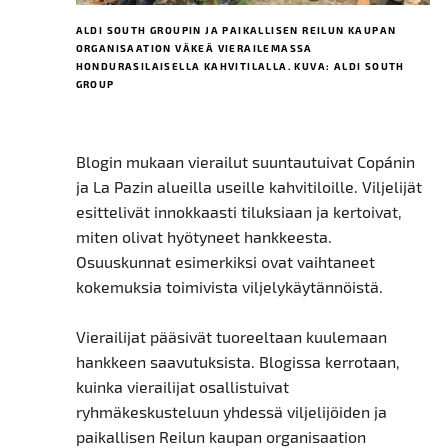
ALDI SOUTH GROUPIN JA PAIKALLISEN REILUN KAUPAN
ORGANISAATION VÄKEÄ VIERAILEMASSA
HONDURASILAISELLA KAHVITILALLA. KUVA: ALDI SOUTH
GROUP
Blogin mukaan vierailut suuntautuivat Copánin
ja La Pazin alueilla useille kahvitiloille. Viljelijät
esittelivät innokkaasti tiluksiaan ja kertoivat,
miten olivat hyötyneet hankkeesta.
Osuuskunnat esimerkiksi ovat vaihtaneet
kokemuksia toimivista viljelykäytännöistä.
Vierailijat pääsivät tuoreeltaan kuulemaan
hankkeen saavutuksista. Blogissa kerrotaan,
kuinka vierailijat osallistuivat
ryhmäkeskusteluun yhdessä viljelijöiden ja
paikallisen Reilun kaupan organisaation