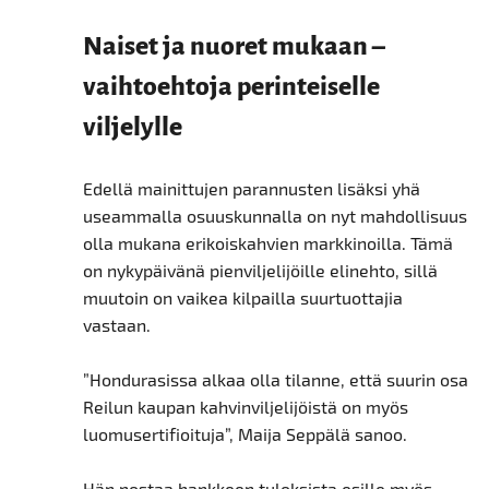
Naiset ja nuoret mukaan –
vaihtoehtoja perinteiselle
viljelylle
Edellä mainittujen parannusten lisäksi yhä
useammalla osuuskunnalla on nyt mahdollisuus
olla mukana erikoiskahvien markkinoilla. Tämä
on nykypäivänä pienviljelijöille elinehto, sillä
muutoin on vaikea kilpailla suurtuottajia
vastaan.
”Hondurasissa alkaa olla tilanne, että suurin osa
Reilun kaupan kahvinviljelijöistä on myös
luomusertifioituja”, Maija Seppälä sanoo.
Hän nostaa hankkeen tuloksista esille myös