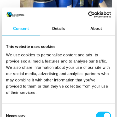
Consent
Details
About
KAHVINTUOTANNOSTA SYNTYVÄSTÄ ORGAANISESTA
JÄTTEESTÄ VALMISTETAAN LUOMULANNOITTEITA, JOITA
VILJELIJÄT VOIVAT OSTAA KOMPENSOITUUN HINTAAN. KUVA:
This website uses cookies
ALDI SOUTH GROUP
We use cookies to personalise content and ads, to
provide social media features and to analyse our traffic.
We also share information about your use of our site with
Osuuskuntiin on myös perustettu nuorten
our social media, advertising and analytics partners who
vetämiä laboratorioita, joissa tutkitaan
may combine it with other information that you’ve
maaperän ravinteikkuutta. Hankkeen aikana on
provided to them or that they’ve collected from your use
huomattu, että nuoria ei niinkään innosta
of their services.
perinteinen maanviljely, vaan tarvitaan
sivutoimintoja, jotka liittyvät kahvintuotantoon,
mutta ovat ehkä vähän jännittävämpiä.
Consent
Necessary
Selection