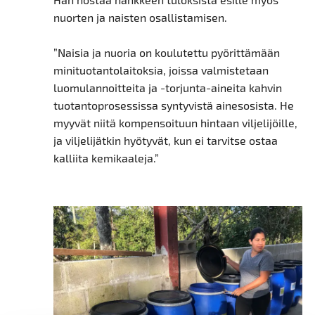
nuorten ja naisten osallistamisen.
”Naisia ja nuoria on koulutettu pyörittämään
minituotantolaitoksia, joissa valmistetaan
luomulannoitteita ja -torjunta-aineita kahvin
tuotantoprosessissa syntyvistä ainesosista. He
myyvät niitä kompensoituun hintaan viljelijöille,
ja viljelijätkin hyötyvät, kun ei tarvitse ostaa
kalliita kemikaaleja.”