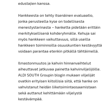
edustajien kanssa.
Hankkeesta on tehty itsenäinen evaluaatio,
jonka perusteella kyse on todellisesta
menestystarinasta – hanketta pidetään erittäin
merkityksellisenä kohderyhmälle. Kehuja sai
myös hankkeen vaikuttavuus, sillä useilla
hankkeen toiminnoilla osuuskuntien kestävyyttä
voidaan parantaa etenkin pitkällä tähtäimellä.
Ilmastonmuutos ja kahvin hinnanvaihtelut
aiheuttavat jatkuvaa painetta kahvinviljelijöille.
ALDI SOUTH Groupin blogin mukaan viljelijät
ovatkin erityisen kiitollisia siitä, että hanke on
vahvistanut heidän liiketoimintaosaamistaan
sekä auttanut kehittämään viljelystä
kestävämpää.