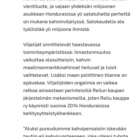
vientituote, ja vajaan yhdeksän miljoonan
asukkaan Hondurasissa yli satatuhatta perhettä
on mukana kahvinviljelyssä. Satokaudella ala
työllistää yli miljoona ihmistä.
Viljelijät sinnittelevät haastavassa
toimintaympäristössä: ilmastonmuutos
vaikuttaa olosuhteisiin, kahvin
maailmanmarkkinahinnat heiluvat ja tulot
vaihtelevat. Lisäksi maan poliittinen tilanne on
epävakaa. Viljelijöiden ongelmia on vaikea
ratkoa ainoastaan perinteisillä Reilun kaupan
järjestelmän mekanismeilla, joten Reilu kauppa
ry käynnisti vuonna 2014 Hondurasissa
kehitysyhteistyöhankkeen.
”Aluksi pureuduimme kahvipensaisiin iskevään
tautiin eli kahviruosteeseen, joka uhkasi tuhota