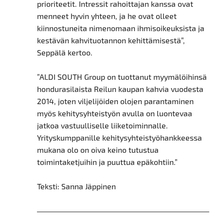
prioriteetit. Intressit rahoittajan kanssa ovat
menneet hyvin yhteen, ja he ovat olleet
kiinnostuneita nimenomaan ihmisoikeuksista ja
kestävän kahvituotannon kehittämisestä”,
Seppälä kertoo.
”ALDI SOUTH Group on tuottanut myymälöihinsä
hondurasilaista Reilun kaupan kahvia vuodesta
2014, joten viljelijöiden olojen parantaminen
myös kehitysyhteistyön avulla on luontevaa
jatkoa vastuulliselle liiketoiminnalle.
Yrityskumppanille kehitysyhteistyöhankkeessa
mukana olo on oiva keino tutustua
toimintaketjuihin ja puuttua epäkohtiin.”
Teksti: Sanna Jäppinen