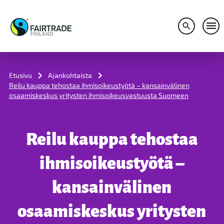
Avaa hakuv
Avaa
S
k
i
Etusivu
Ajankohtaista
p
Reilu kauppa tehostaa ihmisoikeustyötä – kansainvälinen
t
osaamiskeskus yritysten ihmisoikeusvastuusta Suomeen
o
c
o
n
Reilu kauppa tehostaa
t
e
n
ihmisoikeustyötä –
t
kansainvälinen
osaamiskeskus yritysten