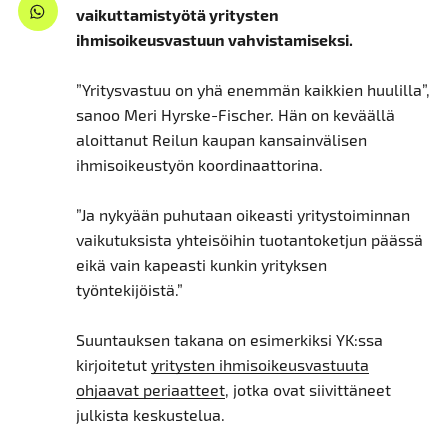
vaikuttamistyötä yritysten
ihmisoikeusvastuun vahvistamiseksi.
”Yritysvastuu on yhä enemmän kaikkien huulilla”,
sanoo Meri Hyrske-Fischer. Hän on keväällä
aloittanut Reilun kaupan kansainvälisen
ihmisoikeustyön koordinaattorina.
”Ja nykyään puhutaan oikeasti yritystoiminnan
vaikutuksista yhteisöihin tuotantoketjun päässä
eikä vain kapeasti kunkin yrityksen
työntekijöistä.”
Suuntauksen takana on esimerkiksi YK:ssa
kirjoitetut
yritysten ihmisoikeusvastuuta
ohjaavat periaatteet
, jotka ovat siivittäneet
julkista keskustelua.