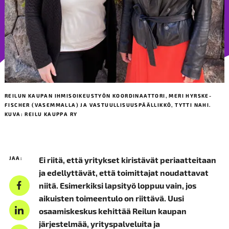
REILUN KAUPAN IHMISOIKEUSTYÖN KOORDINAATTORI, MERI HYRSKE-
FISCHER (VASEMMALLA) JA VASTUULLISUUSPÄÄLLIKKÖ, TYTTI NAHI.
KUVA: REILU KAUPPA RY
JAA:
Ei riitä, että yritykset kiristävät periaatteitaan
ja edellyttävät, että toimittajat noudattavat
niitä. Esimerkiksi lapsityö loppuu vain, jos
aikuisten toimeentulo on riittävä. Uusi
osaamiskeskus kehittää Reilun kaupan
järjestelmää, yrityspalveluita ja