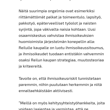
Näitä suurimpia ongelmia ovat esimerkiksi
riittämättömät palkat ja toimeentulo, lapsityö,
pakkotyö, epäterveelliset työolot ja naisten
syrjintä, jopa väkivalta naisia kohtaan. Uusi
osaamiskeskus vahvistaa ihmisoikeuksien
huomioimista järjestelmän konepellin alla:
Reilulle kaupalle on luotu ihmisoikeussitoumus,
ja ihmisoikeudet tuodaan entistäkin vahvemmin
osaksi Reilun kaupan strategiaa, muutosteoriaa
ja kriteereitä.
Tavoite on, että ihmisoikeusriskit tunnistetaan
paremmin, niihin puututaan herkemmin ja niitä
ennaltaehkäistään aktiivisesti.
”Meillä on myös kehitysyhteistyöhankkeita, joita
voidaan laajentaa ja varmistaa, että ne