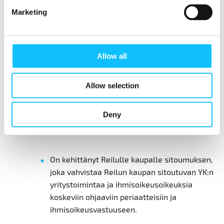
olevat järjestöt, yritykset ja ay-liikkeen toimijat
Marketing
ovat edelleen lain puolella, Nahi sanoo.
”Haluamme Suomeen maailman parhaan
yritysvastuulain, ja sen jälkeen siitä ydinkohdat
Allow all
EU:n vastaavaan yritysvastuulakiin.”
Allow selection
”Onneksi sitä ei tarvitse tehdä yksin, vaan
koalitiossa on hyviä kumppaneita.”
Deny
Ihmisoikeusvastuun osaamiskeskus
On kehittänyt Reilulle kaupalle sitoumuksen,
joka vahvistaa Reilun kaupan sitoutuvan YK:n
yritystoimintaa ja ihmisoikeusoikeuksia
koskeviin ohjaaviin periaatteisiin ja
ihmisoikeusvastuuseen.