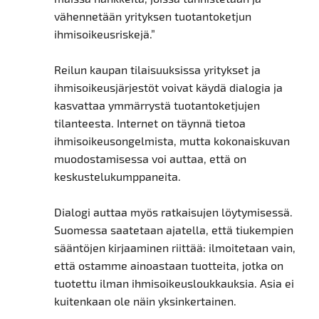
vähennetään yrityksen tuotantoketjun
ihmisoikeusriskejä.”
Reilun kaupan tilaisuuksissa yritykset ja
ihmisoikeusjärjestöt voivat käydä dialogia ja
kasvattaa ymmärrystä tuotantoketjujen
tilanteesta. Internet on täynnä tietoa
ihmisoikeusongelmista, mutta kokonaiskuvan
muodostamisessa voi auttaa, että on
keskustelukumppaneita.
Dialogi auttaa myös ratkaisujen löytymisessä.
Suomessa saatetaan ajatella, että tiukempien
sääntöjen kirjaaminen riittää: ilmoitetaan vain,
että ostamme ainoastaan tuotteita, jotka on
tuotettu ilman ihmisoikeusloukkauksia. Asia ei
kuitenkaan ole näin yksinkertainen.