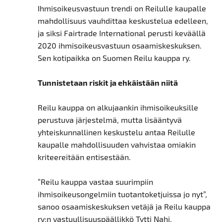
Ihmisoikeusvastuun trendi on Reilulle kaupalle
mahdollisuus vauhdittaa keskustelua edelleen,
ja siksi Fairtrade International perusti keväällä
2020 ihmisoikeusvastuun osaamiskeskuksen.
Sen kotipaikka on Suomen Reilu kauppa ry.
Tunnistetaan riskit ja ehkäistään niitä
Reilu kauppa on alkujaankin ihmisoikeuksille
perustuva järjestelmä, mutta lisääntyvä
yhteiskunnallinen keskustelu antaa Reilulle
kaupalle mahdollisuuden vahvistaa omiakin
kriteereitään entisestään.
”Reilu kauppa vastaa suurimpiin
ihmisoikeusongelmiin tuotantoketjuissa jo nyt”,
sanoo osaamiskeskuksen vetäjä ja Reilu kauppa
ry:n vastuullisuuspäällikkö Tytti Nahi.