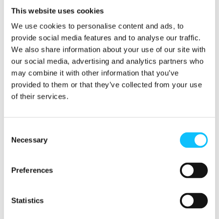
Ihmisoikeudet huomioivan lähestymistavan
This website uses cookies
täytyy Nahin mukaan johtaa siihen, että
tuotantoketjun toimijoiden välillä on enemmän
We use cookies to personalise content and ads, to
vuoropuhelua, ymmärrystä ja yhteistyötä.
provide social media features and to analyse our traffic.
We also share information about your use of our site with
our social media, advertising and analytics partners who
Suomeen maailman paras yritysvastuulaki?
may combine it with other information that you’ve
provided to them or that they’ve collected from your use
Reilun kaupan oman toiminnan kehittämisen ja
of their services.
yritysten tukemisen lisäksi osaamiskeskuksen
kolmas työsarka on vaikuttamistyössä. Suomen
kannalta tärkein kesken oleva prosessi on
Consent
yritysvastuulaki.
Necessary
Selection
Hallituksen teettämä selvitys yritysvastuulain
Preferences
toteuttamisesta julkaistiin kesällä, ja poliittinen
keskustelu siitä aktivoituu jälleen syksyllä. Reilu
kauppa ry oli mukana lakia ajaneessa
Statistics
#Ykkösketjuun-kampanjassa
, ja sen takana