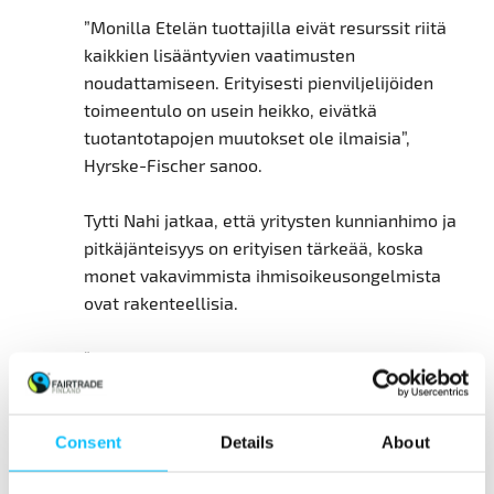
”Monilla Etelän tuottajilla eivät resurssit riitä
kaikkien lisääntyvien vaatimusten
noudattamiseen. Erityisesti pienviljelijöiden
toimeentulo on usein heikko, eivätkä
tuotantotapojen muutokset ole ilmaisia”,
Hyrske-Fischer sanoo.
Tytti Nahi jatkaa, että yritysten kunnianhimo ja
pitkäjänteisyys on erityisen tärkeää, koska
monet vakavimmista ihmisoikeusongelmista
ovat rakenteellisia.
”Esimerkiksi lapsityön hyväksikäyttö ei lopu
vippaskonsteilla tai sääntöjä kiristämällä. Sen
loppuminen edellyttää, että aikuisten
toimeentulo on parempi.”
Consent
Details
About