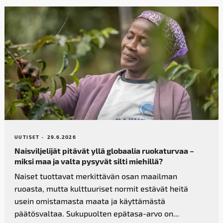
UUTISET -
29.6.2026
Naisviljelijät pitävät yllä globaalia ruokaturvaa –
miksi maa ja valta pysyvät silti miehillä?
Naiset tuottavat merkittävän osan maailman
ruoasta, mutta kulttuuriset normit estävät heitä
usein omistamasta maata ja käyttämästä
päätösvaltaa. Sukupuolten epätasa-arvo on...