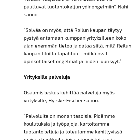
puuttuvat tuotantoketjun ydinongelmiin”, Nahi
sanoo.
”Selvää on myös, että Reilun kaupan täytyy
pystyä antamaan kumppaniyrityksilleen koko
ajan enemmän tietoa ja dataa siitä, mitä Reilun
kaupan tiloilla tapahtuu – mitkä ovat
ajankohtaiset ongelmat ja niiden juurisyyt.”
Yrityksille palveluja
Osaamiskeskus kehittää palveluja myös
yrityksille, Hyrske-Fischer sanoo.
”Palveluita on monen tasoisia: Pidämme
koulutuksia ja työpajoja, kartoitamme
tuotantoketjuja ja toteutamme kehittyvissä
maissa hankkeita, joissa tunnistetaan ja