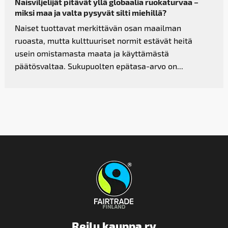
Naisviljelijät pitävät yllä globaalia ruokaturvaa –
miksi maa ja valta pysyvät silti miehillä?
Naiset tuottavat merkittävän osan maailman
ruoasta, mutta kulttuuriset normit estävät heitä
usein omistamasta maata ja käyttämästä
päätösvaltaa. Sukupuolten epätasa-arvo on...
Reilu kauppa ry