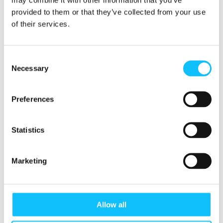
Linkin kansallinen koordinaattori
Jacqui Mackay
provided to them or that they’ve collected from your use
huomauttaa ja kertoo, että naiset ovat usein
of their services.
yliedustettuina matalapalkkaisissa töissä ja
kohtaavat työnteossa erilaisia esteitä kuin
miehet.
Consent
Necessary
Selection
”Otetaan esimerkiksi plantaasit, joissa
kasteluojat kulkevat banaanipuiden välissä.
Preferences
Monet miehet voivat hypätä ojien ylitse, mutta
naiset ovat sanoneet etäisyyksien olevan liian
Statistics
vaarallisia ja kokeneet niiden vaikeuttavan
työntekoa. Tämänkaltaisten esteiden
tunnistaminen ja niistä puhuminen ovat
Marketing
avainasemassa, kun työpaikkoja suunnitellaan
yhdenvertaisiksi naisille ja miehille”, Mackay
sanoo.
Allow all
Jokaisella oma vastuunsa kehityksessä