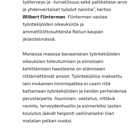
työterveys ja -turvallisuus sekä palkkatasa-arvo
ja yhdenvertaiset työolot naisille”, kertoo
Wilbert Flinterman
. Flinterman vastaa
työntekijöiden oikeuksista ja
ammattiliittosuhteista Reilun kaupan
järjestelmässä.
Monessa maassa banaanialan työntekijöiden
oikeuksien toteutumisen ja elinolojen
kehittämisen haasteena on elämiseen
riittämättömät ansiot. Työntekijöille maksettu
lain mukainen minimipalkka ei usein riitä
kattamaan työntekijöiden ja heidän perheidensä
perustarpeita. Asuminen, vaatetus, riittävä
ravinto, terveydenhuolto ja esimerkiksi lasten
koulutus jäävät helposti vaillinaiseksi liian
matalan palkan vuoksi.