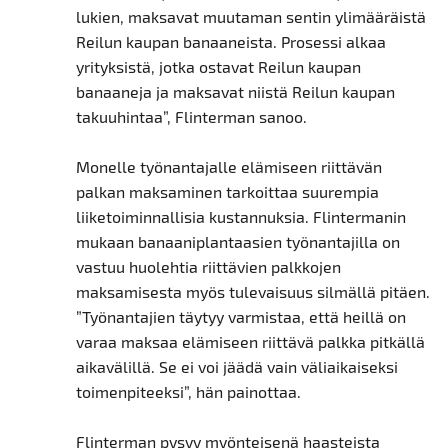
lukien, maksavat muutaman sentin ylimääräistä
Reilun kaupan banaaneista. Prosessi alkaa
yrityksistä, jotka ostavat Reilun kaupan
banaaneja ja maksavat niistä Reilun kaupan
takuuhintaa”, Flinterman sanoo.
Monelle työnantajalle elämiseen riittävän
palkan maksaminen tarkoittaa suurempia
liiketoiminnallisia kustannuksia. Flintermanin
mukaan banaaniplantaasien työnantajilla on
vastuu huolehtia riittävien palkkojen
maksamisesta myös tulevaisuus silmällä pitäen.
”Työnantajien täytyy varmistaa, että heillä on
varaa maksaa elämiseen riittävä palkka pitkällä
aikavälillä. Se ei voi jäädä vain väliaikaiseksi
toimenpiteeksi”, hän painottaa.
Flinterman pysyy myönteisenä haasteista