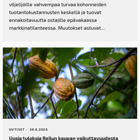
viljelijöille vahvempaa turvaa kohonneiden
tuotantokustannusten keskellä ja tuovat
ennakoitavuutta ostajille epävakaassa
markkinatilanteessa. Muutokset astuvat...
UUTISET -
30.6.2026
Uusia tuloksia Reilun kaupan vaikutta­vuudesta