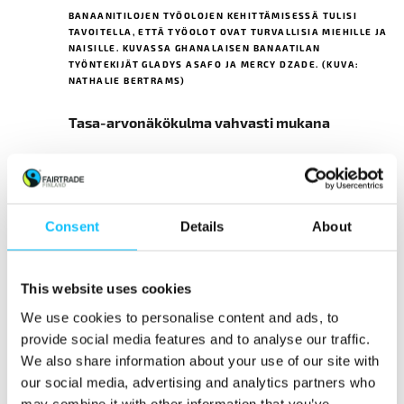
BANAANITILOJEN TYÖOLOJEN KEHITTÄMISESSÄ TULISI
TAVOITELLA, ETTÄ TYÖOLOT OVAT TURVALLISIA MIEHILLE JA
NAISILLE. KUVASSA GHANALAISEN BANAATILAN
TYÖNTEKIJÄT GLADYS ASAFO JA MERCY DZADE. (KUVA:
NATHALIE BERTRAMS)
Tasa-arvonäkökulma vahvasti mukana
Naisten aseman parantamiseen tähtäävät
toimenpiteet olivat tärkeä keskustelunaihe
tapaamisten aikana. Banana Link ja IUF
Consent
Details
About
organisoivat keskustelutilaisuuden, jossa käytiin
läpi edustuksellisuuden, turvallisten
työpaikkojen ja naisten laajamittaisten
This website uses cookies
työmahdollisuuksien merkitystä sukupuolten
We use cookies to personalise content and ads, to
välisen tasa-arvon kohentamisessa.
provide social media features and to analyse our traffic.
We also share information about your use of our site with
”Palkkojen ja työsuhteiden tarkasteleminen
our social media, advertising and analytics partners who
sukupuolinäkökulmasta on järkevää”, Banana
may combine it with other information that you’ve