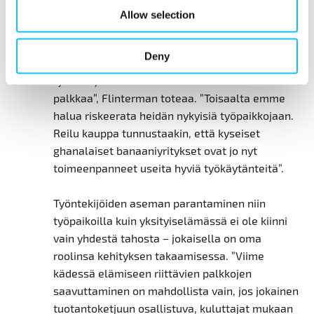
Allow selection
Elämiseen riittävän palkan saavuttaminen
banaanisektorin ja muiden toimialojen
Deny
työntekijöille on mittava haaste. ”Uskon, että
työntekijät saavat vielä ansaitsemaansa
palkkaa”, Flinterman toteaa. ”Toisaalta emme
halua riskeerata heidän nykyisiä työpaikkojaan.
Reilu kauppa tunnustaakin, että kyseiset
ghanalaiset banaaniyritykset ovat jo nyt
toimeenpanneet useita hyviä työkäytänteitä”.
Työntekijöiden aseman parantaminen niin
työpaikoilla kuin yksityiselämässä ei ole kiinni
vain yhdestä tahosta – jokaisella on oma
roolinsa kehityksen takaamisessa. ”Viime
kädessä elämiseen riittävien palkkojen
saavuttaminen on mahdollista vain, jos jokainen
tuotantoketjuun osallistuva, kuluttajat mukaan