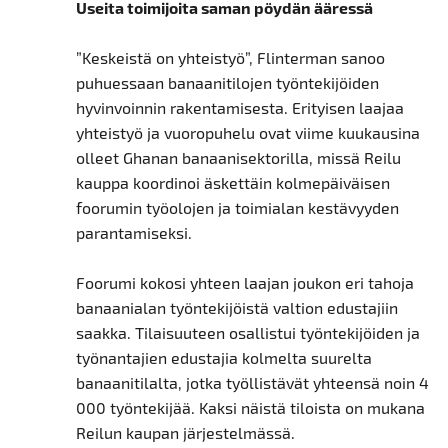
Useita toimijoita saman pöydän ääressä
”Keskeistä on yhteistyö”, Flinterman sanoo
puhuessaan banaanitilojen työntekijöiden
hyvinvoinnin rakentamisesta. Erityisen laajaa
yhteistyö ja vuoropuhelu ovat viime kuukausina
olleet Ghanan banaanisektorilla, missä Reilu
kauppa koordinoi äskettäin kolmepäiväisen
foorumin työolojen ja toimialan kestävyyden
parantamiseksi.
Foorumi kokosi yhteen laajan joukon eri tahoja
banaanialan työntekijöistä valtion edustajiin
saakka. Tilaisuuteen osallistui työntekijöiden ja
työnantajien edustajia kolmelta suurelta
banaanitilalta, jotka työllistävät yhteensä noin 4
000 työntekijää. Kaksi näistä tiloista on mukana
Reilun kaupan järjestelmässä.