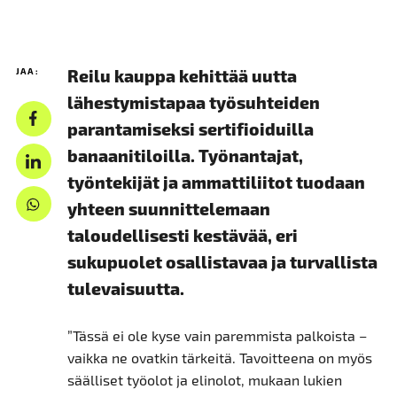
JAA:
Reilu kauppa kehittää uutta
lähestymistapaa työsuhteiden
parantamiseksi sertifioiduilla
banaanitiloilla. Työnantajat,
työntekijät ja ammattiliitot tuodaan
yhteen suunnittelemaan
taloudellisesti kestävää, eri
sukupuolet osallistavaa ja turvallista
tulevaisuutta.
”Tässä ei ole kyse vain paremmista palkoista –
vaikka ne ovatkin tärkeitä. Tavoitteena on myös
säälliset työolot ja elinolot, mukaan lukien