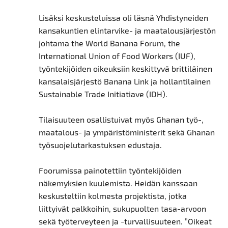
Lisäksi keskusteluissa oli läsnä Yhdistyneiden
kansakuntien elintarvike- ja maatalousjärjestön
johtama the World Banana Forum, the
International Union of Food Workers (IUF),
työntekijöiden oikeuksiin keskittyvä brittiläinen
kansalaisjärjestö Banana Link ja hollantilainen
Sustainable Trade Initiatiave (IDH).
Tilaisuuteen osallistuivat myös Ghanan työ-,
maatalous- ja ympäristöministerit sekä Ghanan
työsuojelutarkastuksen edustaja.
Foorumissa painotettiin työntekijöiden
näkemyksien kuulemista. Heidän kanssaan
keskusteltiin kolmesta projektista, jotka
liittyivät palkkoihin, sukupuolten tasa-arvoon
sekä työterveyteen ja -turvallisuuteen. ”Oikeat