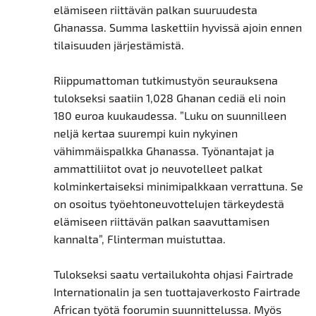
elämiseen riittävän palkan suuruudesta
Ghanassa. Summa laskettiin hyvissä ajoin ennen
tilaisuuden järjestämistä.
Riippumattoman tutkimustyön seurauksena
tulokseksi saatiin 1,028 Ghanan cediä eli noin
180 euroa kuukaudessa. ”Luku on suunnilleen
neljä kertaa suurempi kuin nykyinen
vähimmäispalkka Ghanassa. Työnantajat ja
ammattiliitot ovat jo neuvotelleet palkat
kolminkertaiseksi minimipalkkaan verrattuna. Se
on osoitus työehtoneuvottelujen tärkeydestä
elämiseen riittävän palkan saavuttamisen
kannalta”, Flinterman muistuttaa.
Tulokseksi saatu vertailukohta ohjasi Fairtrade
Internationalin ja sen tuottajaverkosto Fairtrade
African työtä foorumin suunnittelussa. Myös