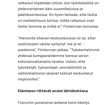
ratkaisut löydetään silloin, kun työntekijöillä on
yhdenvertainen ääni suunnittelussa ja
päätöksenteossa. On hyvin tärkeää, että heillä
on mahdollisuus kertoa, mitkä ratkaisut ovat
heille toimivia ja mitkä ei”, Flinterman korostaa.
”Hienointa Ghanan keskusteluissa oli se, ettei
osallistujien välille syntynyt ’me ja te’ -
asetelmia”, Flinterman jatkaa. ”Työskentelimme
yhdessä kumppaneidemme kanssa varsin
kokonaisvaltaisella tavalla. Uskon, että
työntekijät, työnantajat, ammattiliitot ja
valtionhallinnon jäsenet kokivat keskustelut
inspiroiviksi.”
Elämiseen riittävät ansiot lähtökohtana
Foorumin punaisena lankana toimi käsitys