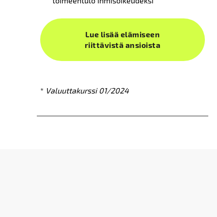
toimeentulo ihmisoikeudeksi
Lue lisää elämiseen
riittävistä ansioista
*
Valuuttakurssi 01/2024