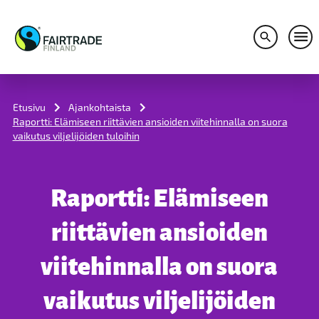
Avaa hakuv
Avaa
S
k
i
Etusivu
Ajankohtaista
p
Raportti: Elämiseen riittävien ansioiden viitehinnalla on suora
t
vaikutus viljelijöiden tuloihin
o
c
o
n
Raportti: Elämiseen
t
e
n
riittävien ansioiden
t
viitehinnalla on suora
vaikutus viljelijöiden