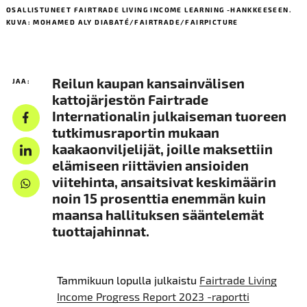
OSALLISTUNEET FAIRTRADE LIVING INCOME LEARNING -HANKKEESEEN.
KUVA: MOHAMED ALY DIABATÉ/FAIRTRADE/FAIRPICTURE
Reilun kaupan kansainvälisen
JAA:
kattojärjestön Fairtrade
Internationalin julkaiseman tuoreen
tutkimusraportin mukaan
kaakaonviljelijät, joille maksettiin
elämiseen riittävien ansioiden
viitehinta, ansaitsivat keskimäärin
noin 15 prosenttia enemmän kuin
maansa hallituksen sääntelemät
tuottajahinnat.
Tammikuun lopulla julkaistu
Fairtrade Living
Income Progress Report 2023 -raportti