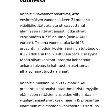
vuodessa
Raportin havainnot osoittivat, että
ensimmäisen vuoden jälkeen 21 prosenttia
viljelijäkotitalouksista oli saavuttanut
elämiseen riittävät ansiot, jo
t
ka oli
vat
keskimäärin 4 735 dollaria (noin 4 400
euroa*). Toisena vuonna luku laski 18
prosenttiin, jolloin keskimääräinen tulotaso oli
4 220 dollaria (noin 3 900 euroa*). Osasyynä
tähän olivat kaakaotuotantoa kohdannut
ankara kuivuus ja hallitusten asettamat
alhaisemmat tuottajahinnat.
Raportin mukaan, kun keskimäärin 48
prosenttia kokonaistuotantomääristä myytiin
elämiseen riittävien ansioiden viitehintaan,
viljelijät ansaitsivat keskimäärin 15 prosenttia
enemmän myymästään kaakaosta
verrattuna