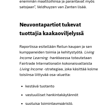
enemmän maatiloihinsa ja parantavat myös
satojaan”, Veldhuyzen van Zanten lisää.
Neuvontapartiot tukevat
tuottajia kaakaoviljelyssä
R
aportissa esitellään Reilun kaupan ja sen
kumppaneiden toimia ja kehitystyötä.
Living
Income Learning
-hankkeessa toteutetaan
Fairtrade Internationalin kokonaisvaltaista
Living Income
-strategiaa, joka käsittää kolme
toisiinsa liittyvää osa-aluetta:
kestävä tuotanto
vastuulliset hankintakäytännöt
suotuisa
toiminta
ympäristö.