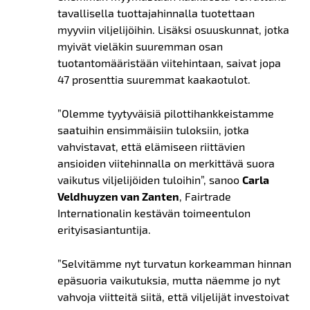
tavallisella
tuottajahinnalla tuotettaan
myyviin viljelijöihin
. Lisäksi osuuskunnat, jotka
myivät vieläkin suuremman osan
tuotantomääristään viitehintaan, saivat jopa
47 prosenttia suuremmat kaakaotulot.
”Olemme tyytyväisiä pilottihankkeistamme
saatuihin ensimmäisiin tuloksiin, jotka
vahvistavat, että elämiseen riittävien
ansioiden viitehinnalla on merkittävä suora
vaikutus viljelijöiden tuloihin”, sanoo
Carla
Veldhuyzen van Zanten
, Fairtrade
Internationalin kestävän toimeentulon
erityisasiantuntija.
”Selvitämme nyt turvatun korkeamman hinnan
epäsuoria vaikutuksia, mutta näemme jo nyt
vahvoja viitteitä siitä, että viljelijät investoivat