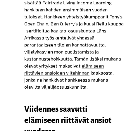
sisältää Fairtrade Living Income Learning -
hankkeen kahden ensimmäisen vuoden
tulokset. Hankkeen yhteistyökumppanit
Tony’s
Open Chain
,
Ben & Jerry’s
ja kuusi Reilu kauppa
-sertifioitua kaakao-osuuskuntaa Länsi-
Afrikassa työskentelivät yhdessä
parantaakseen tilojen kannattavuutta,
viljelykasvien monipuolistamista ja
kustannustehokkuutta. Tämän lisäksi mukana
olevat yritykset maksoivat
elämiseen
riittävien ansioiden viitehinnan
kaakaosta,
jonka ne hankkivat hankkeessa mukana
olevilta viljelijäosuuskunnilta.
Viidennes saavutti
elämiseen riittävät ansiot