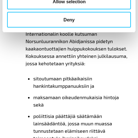
Allow selection
käytännöillä, jotka tasoittavat pelikenttää
koko teollisuudelle.
Deny
Raportissa tuodaan esiin Fairtrade
Internationalin koolle kutsuman
Norsunluurannikon Abidjanissa pidetyn
kaakaontuottajien huippukokouksen tulokset.
Kokouksessa annettiin yhteinen julkilausuma,
jossa kehotetaan yrityksiä:
sitoutumaan pitkäaikaisiin
hankintakumppanuuksiin ja
maksamaan oikeudenmukaisia hintoja
sekä
poliittisia päättäjiä säätämään
lainsäädäntöä, jossa muun muassa
tunnustetaan elämiseen riittävä