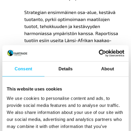
Strategian e
nsimmäi
nen
osa-alue
,
kestävä
tuotanto
,
pyrkii optimoimaan maatilojen
tuotot, tehokkuuden ja kestävyyden
harmoniassa ympäristön kanssa. Raportissa
tuotiin esiin useita Länsi-Afrikan kaakao-
osuuskuntia, jotka ovat järjestäneet ja
palkanneet ”neuvontapartioita”, jotka
matkustavat osuuskunnan jäsenten tiloille ja
huolehtivat tuottavuutta parantavista
Consent
Details
About
käytännöistä, kuten puiden karsimisesta. Tämä
panostus vaikuttaa suoraan viljelijöiden
This website uses cookies
tuloihin ja lisää heidän satojaan.
We use cookies to personalise content and ads, to
Toi
nen
osa-alue
,
vastuulliset
provide social media features and to analyse our traffic.
hankintakäytännöt
,
anta
a
viljelijöille
We also share information about your use of our site with
mahdollisuuden suunnitella liiketoimintaansa
our social media, advertising and analytics partners who
ja turvata kunnollinen tuotto investoinneilleen
may combine it with other information that you’ve