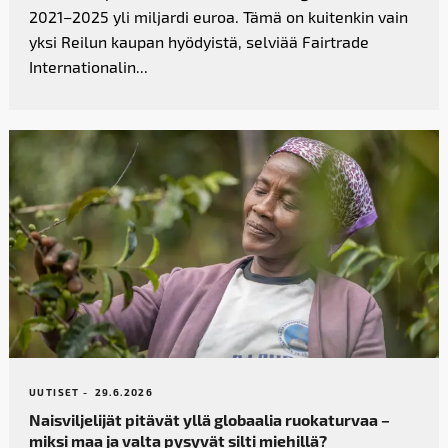
2021–2025 yli miljardi euroa. Tämä on kuitenkin vain
yksi Reilun kaupan hyödyistä, selviää Fairtrade
Internationalin...
UUTISET -
29.6.2026
Naisviljelijät pitävät yllä globaalia ruokaturvaa –
miksi maa ja valta pysyvät silti miehillä?