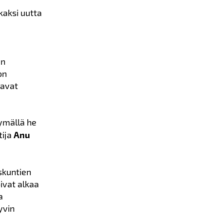
kaksi uutta
en
on
kavat
yymällä he
tija
Anu
skuntien
ivat alkaa
a
yvin