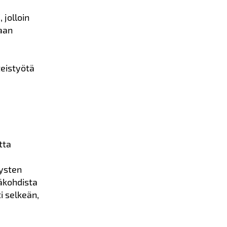
 jolloin
kaan
teistyötä
tta
tysten
päkohdista
i selkeän,