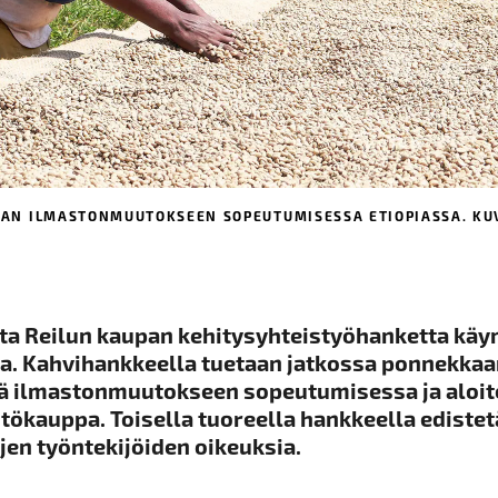
TAAN ILMASTONMUUTOKSEEN SOPEUTUMISESSA ETIOPIASSA. KUV
ta Reilun kaupan kehitysyhteistyöhanketta käy
sa. Kahvihankkeella tuetaan jatkossa ponnekk
itä ilmastonmuutokseen sopeutumisessa ja aloi
tökauppa. Toisella tuoreella hankkeella ediste
jen työntekijöiden oikeuksia.