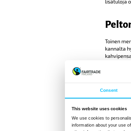
lisätuloja 
Pelto
Toinen mer
kannalta h
kahvipensa
varjostavia
Eskonheimo 
ilmastonmu
Consent
suopeat me
levitetään 
uusimpia 
This website uses cookies
We use cookies to personalis
”Kaikki li
information about your use of
esimerkiks