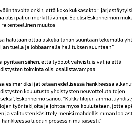
välin tavoite onkin, että koko kukkasektori järjestäytyisi,
a olisi paljon merkittävämpi. Se olisi Eskonheimon mu
 rakenteellinen muutos.
a halutaan ottaa askelia tähän suuntaan tekemällä yh
ijan tuella ja lobbaamalla hallituksen suuntaan.”
pyritään siihen, että työolot vahvistuisivat ja että
istysten toiminta olisi osallistavampaa.
a esimerkiksi jatketaan edellisessä hankkeessa alkanu
istysten koulutusta yhdistysten neuvottelutaitojen
seksi”, Eskonheimo sanoo. ”Kukkatilojen ammattiyhdis
tilojen työntekijöitä ja johtoa myös koulutetaan, jotta e
en ja valitusten käsittely menisi mahdollisimman laajast
ä hankkeessa luodun prosessin mukaisesti.”