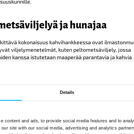
osuuskunnille.
metsäviljelyä ja hunajaa
kittävä kokonaisuus kahvihankkeessa ovat ilmastonm
yvät viljelymenetelmät, kuten peltometsäviljely, jossa
iden kanssa istutetaan maaperää parantavia ja kahvia
 puita.
korostaa, että Etiopiassa ollaan hyvin tietoisia
utoksen vaikutuksista ja monet ilmastolle ja ympäristö
Details
netelmätkin ovat tuttuja. Hankkeen avulla hyviä koke
entistä laajemmille joukoille, ja viljelijöille opetetaan 
menetelmiä.
e content and ads, to provide social media features and to analy
sätuki otetaan innostuneesti vastaan. Edellisessä hankke
 our site with our social media, advertising and analytics partn
i opittiin käyttämään kahvinmarjan kuorinnassa syntyvä