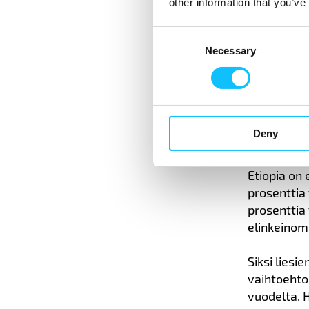
other information that you’ve
lannoittee
Consent
Hankkeessa 
Necessary
Selection
opastavat t
siemeniä, 
Nuori
Deny
Etiopia on
prosenttia
prosenttia 
elinkeinoma
Siksi lies
vaihtoehto 
vuodelta. 