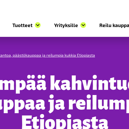
Tuotteet
Yrityksille
Reilu kauppa
ntoa, päästökauppaa ja reilumpia kukkia Etiopiasta
mpää kahvintu
ppaa ja reilum
Etiopiasta