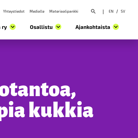
Yhteystiedot
Medialle
Materiaalipankki
|
EN
/
SV
Avaa hakuvalikko
 ry
Osallistu
Ajankohtaista
otantoa,
pia kukkia