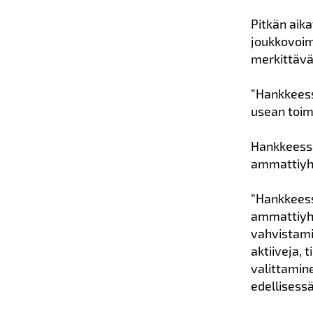
Pitkän aika
joukkovoim
merkittävä
”Hankkeess
usean toim
Hankkeessa 
ammattiyhd
”Hankkeess
ammattiyhd
vahvistami
aktiiveja, 
valittamin
edellisess