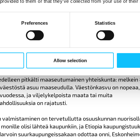
 provided to them or that they’ve collected from your use of their
na”, hän kuvaa.
on perustettu malliviljelmiä, joiden vastaavat viljelijä
Preferences
Statistics
oisia viljelijöitä. Viljelijöille ostetaan hankkeen aikana t
ja osa pääsee aloittamaan myös hunajantuotannon.
lle elinkeinomahdollisuuksia
Allow selection
 edelleen pitkälti maaseutumainen yhteiskunta: melkein
 väestöstä asuu maaseudulla. Väestönkasvu on nopeaa, 
vuodessa, ja viljelykelpoista maata tai muita
hdollisuuksia on rajatusti.
ien valmistaminen on tervetullutta osuuskunnan nuorisoll
monille olisi lähteä kaupunkiin, ja Etiopia kaupungistuuk
Harvoin suurkaupungeissakaan odottaa onni, Eskonheim