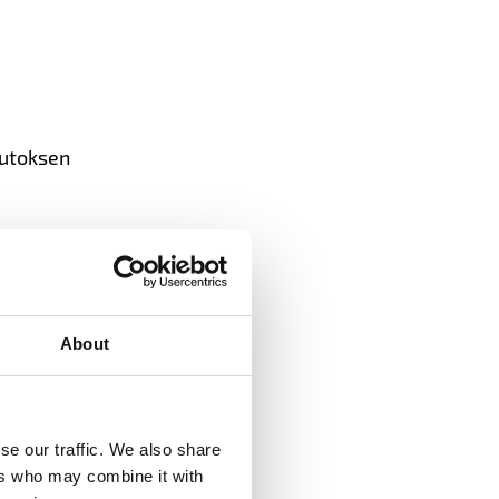
uutoksen
lle
About
muksia
myös
se our traffic. We also share
essa
ers who may combine it with
ä jätettä