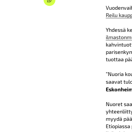
Vuodenvaiht
Reilu kaup
Yhdessä ke
ilmastonm
kahvintuot
parisenky
tuottaa pä
”Nuoria ko
saavat tul
Eskonheim
Nuoret saa
yhteenliit
myydä pääs
Etiopiassa