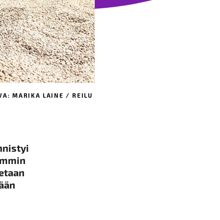
A: MARIKA LAINE / REILU
nnistyi
aammin
tetaan
tään