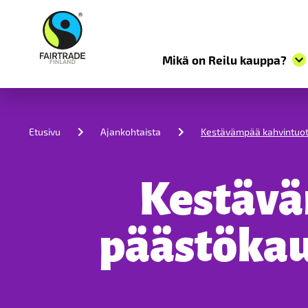
Mikä on Reilu kauppa?
S
k
i
Etusivu
Ajankohtaista
Kestävämpää kahvintuota
p
t
o
c
Kestävä
o
n
t
päästökau
e
n
t