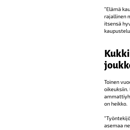
”Elämä kaup
rajallinen
itsensä hyv
kaupustelul
Kukki
jouk
Toinen vuo
oikeuksiin.
ammattiyhd
on heikko.
”Työntekijö
asemaa neu