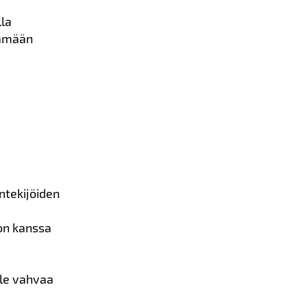
lla
tämään
öntekijöiden
on kanssa
ole vahvaa