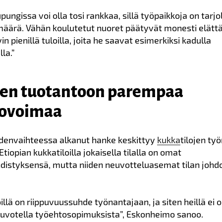
ungissa voi olla tosi rankkaa, sillä työpaikkoja on tarjo
 määrä. Vähän koulutetut nuoret päätyvät monesti elät
in pienillä tuloilla, joita he saavat esimerkiksi kadulla
la.”
en tuotantoon parempaa
kovoimaa
denvaihteessa alkanut hanke keskittyy
kukka
tilojen ty
 Etiopian kukkatiloilla jokaisella tilalla on omat
istyksensä, mutta niiden neuvotteluasemat tilan johd
illä on riippuvuussuhde työnantajaan, ja siten heillä ei 
votella työehtosopimuksista”, Eskonheimo sanoo.