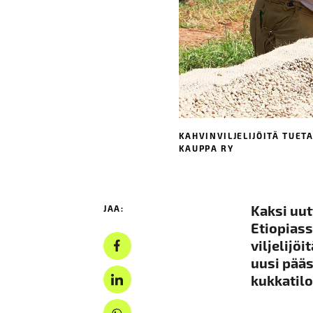
KAHVINVILJELIJÖITÄ TUE
KAUPPA RY
Kaksi uut
JAA:
Etiopias
viljelijö
uusi pääs
kukkatilo