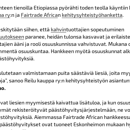
een tienoilla Etiopiassa pyörähti toden teolla käyntiin 
pa ry
:n ja
Fairtrade Africa
n
kehitysyhteistyöhanketta
.
skitytään siihen, että
kahvin
tuottajien sopeutuminen
uutokseen
paranee, heidän tulonsa kasvavat ja erilaist
tajien ääni ja rooli osuuskunnissa vahvistuvat. Mukana 
mmentä osuuskuntaa. Hankkeen myötä osuuskunnat al
ästöhyvityksiä.
ulutetaan valmistamaan puita säästäviä liesiä, joita m
oja”, sanoo Reilu kauppa ry:n kehitysyhteistyön asiantun
o.
vat liesien myymisestä kaivattua lisätuloa, ja kun osuu
tymät rekisteröityvät päästöhyvitysjärjestelmään, ne vo
töhyvityksiä. Aiemmassa Fairtrade African hankkeess
 päästöhyvitykset ovat tuoneet Eskonheimon mukaan h