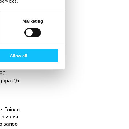
 services.
t
Marketing
aimia ja
Allow all
 80
jopa 2,6
e. Toinen
in vuosi
o sanoo.