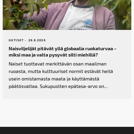
UUTISET -
29.6.2026
Naisviljelijät pitävät yllä globaalia ruokaturvaa –
miksi maa ja valta pysyvät silti miehillä?
Naiset tuottavat merkittävän osan maailman
ruoasta, mutta kulttuuriset normit estävät heitä
usein omistamasta maata ja käyttämästä
päätösvaltaa. Sukupuolten epätasa-arvo on...