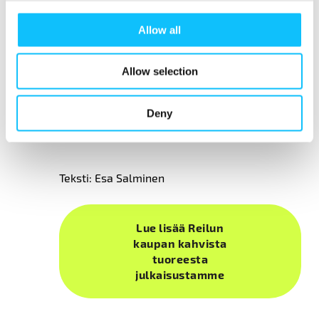
Reilu kauppa on laskenut tätä vastaavaa
ansiotasoa eri maissa, samoin kun sitä, mitä
Allow all
kussakin maassa kahvista pitäisi viljelijöille
maksaa, että he pääsisivät tähän ansiotasoon.
Allow selection
Yhdessä Reilussa kaupassa olevien yritysten
kanssa hintoja pyritään nostamaan tälle
tasolle.
Deny
Teksti: Esa Salminen
Lue lisää Reilun
kaupan kahvista
tuoreesta
julkaisustamme