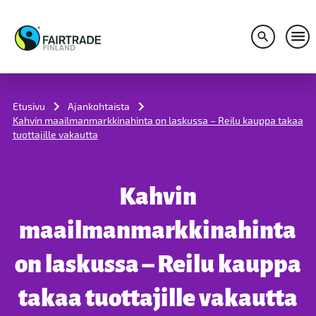
Avaa hakuv
Avaa
S
k
i
Etusivu
Ajankohtaista
p
Kahvin maailmanmarkkinahinta on laskussa – Reilu kauppa takaa
t
tuottajille vakautta
o
c
o
n
Kahvin
t
e
n
maailmanmarkkinahinta
t
on laskussa – Reilu kauppa
takaa tuottajille vakautta