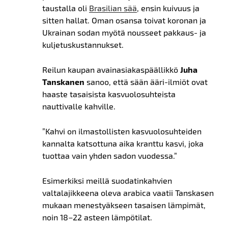
taustalla oli
Brasilian sää
, ensin kuivuus ja
sitten hallat. Oman osansa toivat koronan ja
Ukrainan sodan myötä nousseet pakkaus- ja
kuljetuskustannukset.
Reilun kaupan avainasiakaspäällikkö
Juha
Tanskanen
sanoo, että sään ääri-ilmiöt ovat
haaste tasaisista kasvuolosuhteista
nauttivalle kahville.
”Kahvi on ilmastollisten kasvuolosuhteiden
kannalta katsottuna aika kranttu kasvi, joka
tuottaa vain yhden sadon vuodessa.”
Esimerkiksi meillä suodatinkahvien
valtalajikkeena oleva arabica vaatii Tanskasen
mukaan menestyäkseen tasaisen lämpimät,
noin 18–22 asteen lämpötilat.