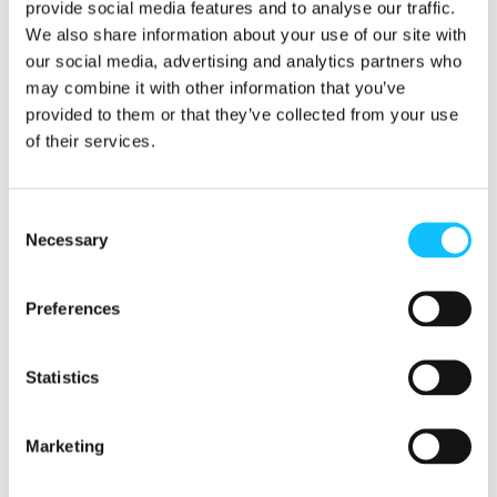
provide social media features and to analyse our traffic.
kehitysyhteistyöhankkeilla.
We also share information about your use of our site with
our social media, advertising and analytics partners who
Lokakuussa julkaistun
tieteellisen
may combine it with other information that you’ve
tutkimuksen
mukaan Reilun kaupan
provided to them or that they’ve collected from your use
kahvintuottajat selviävät kriiseistä muita
of their services.
paremmin.
Reilu kauppa on myös aktiivisesti mukana
Consent
globaalissa pyrkimyksessä taata tuottajille
Necessary
Selection
elämiseen riittävät ansiot
. Sen ajatus on, että
työllä ja tuotannolla tulisi pystyä kattamaan
Preferences
terveellinen ruokavalio, säällinen asumus,
terveydenhuolto, vaatetus, lasten koulutus ja
muut tarvittavat menot. Lisäksi perheelle
Statistics
tulisi jäädä vähän säästöjä, joiden avulla voi
panostaa tulevaisuuteen tai hoitaa yllättäviä
Marketing
kulueriä.