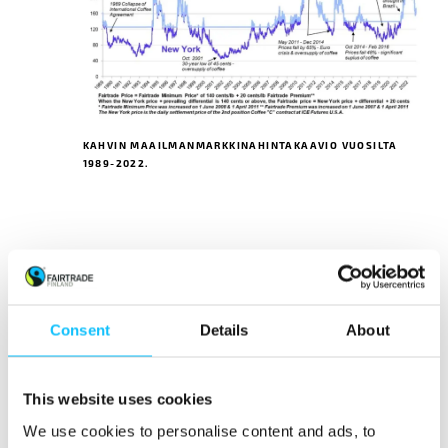
KAHVIN MAAILMANMARKKINAHINTAKAAVIO VUOSILTA
1989-2022.
Reilun kaupan viljelijöille maksetaan myös 20
dollarisenttiä paunalta Reilun kaupan lisää,
jonka tuottajaosuuskunnat käyttävät
Consent
Details
About
haluamallaan tavalla: usein lasten
koulutukseen, ilmastonmuutokseen
sopeutumiseen tai tuotannon muuhun
This website uses cookies
kehittämiseen. Lisäksi Reilu kauppa tukee
We use cookies to personalise content and ads, to
kahvintuottajia erilaisilla koulutuksilla ja