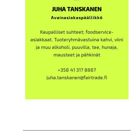
JUHA TANSKANEN
Avainasiakaspäällikkö
Kaupalliset suhteet; foodservice-
asiakkaat. Tuoteryhmävastuina kahvi, viini
ja muu alkoholi, puuvilla, tee, hunaja,
mausteet ja pähkinät
+358 41 317 8887
juha.tanskanen@fairtrade.fi