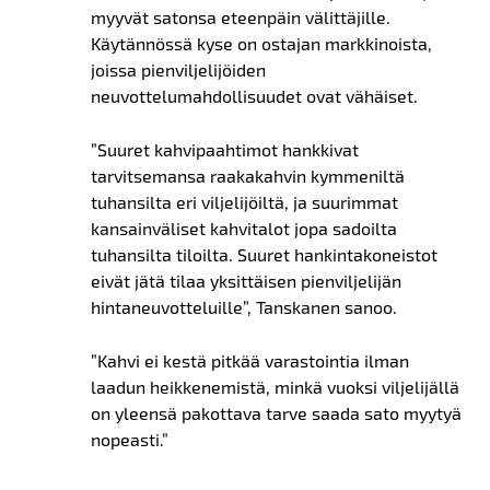
myyvät satonsa eteenpäin välittäjille.
Käytännössä kyse on ostajan markkinoista,
joissa pienviljelijöiden
neuvottelumahdollisuudet ovat vähäiset.
”Suuret kahvipaahtimot hankkivat
tarvitsemansa raakakahvin kymmeniltä
tuhansilta eri viljelijöiltä, ja suurimmat
kansainväliset kahvitalot jopa sadoilta
tuhansilta tiloilta. Suuret hankintakoneistot
eivät jätä tilaa yksittäisen pienviljelijän
hintaneuvotteluille”, Tanskanen sanoo.
”Kahvi ei kestä pitkää varastointia ilman
laadun heikkenemistä, minkä vuoksi viljelijällä
on yleensä pakottava tarve saada sato myytyä
nopeasti.”