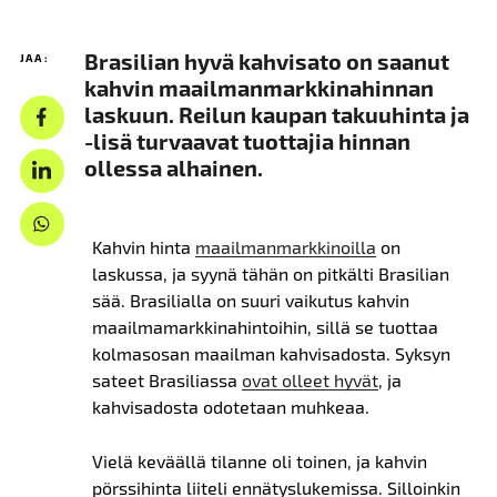
Brasilian hyvä kahvisato on saanut
JAA:
kahvin maailmanmarkkinahinnan
laskuun. Reilun kaupan takuuhinta ja
-lisä turvaavat tuottajia hinnan
ollessa alhainen.
Kahvin hinta
maailmanmarkkinoilla
on
laskussa, ja syynä tähän on pitkälti Brasilian
sää. Brasilialla on suuri vaikutus kahvin
maailmamarkkinahintoihin, sillä se tuottaa
kolmasosan maailman kahvisadosta. Syksyn
sateet Brasiliassa
ovat olleet hyvät
, ja
kahvisadosta odotetaan muhkeaa.
Vielä keväällä tilanne oli toinen, ja kahvin
pörssihinta liiteli ennätyslukemissa. Silloinkin