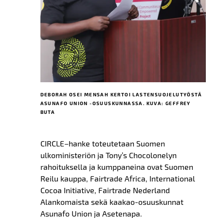
DEBORAH OSEI MENSAH KERTOI LASTENSUOJELUTYÖSTÄ
ASUNAFO UNION -OSUUSKUNNASSA. KUVA: GEFFREY
BUTA
C
IRCLE
–
hanke toteutetaan Suomen
ulkoministeriön ja Tony’s
Chocolonelyn
rahoituksella ja kumppaneina ovat Suomen
Reilu kauppa, Fairtrade Africa, International
Cocoa Initiative, Fairtrade
Nederland
Alankomaista
sekä kaakao-osuuskunnat
Asunafo
Union
ja Asetenapa.