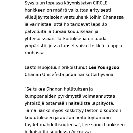
Syyskuun lopussa käynnistetyn CIRCLE-
hankkeen on määrä vaikuttaa erityisesti
viljelijäyhteisöjen vastuuhenkilöihin Ghanassa
ja varmistaa, että he tarjoavat lapsille
palveluita ja turvaa kouluissaan ja
yhteisöissään. Tarkoituksena on luoda
ympäristö, jossa lapset voivat leikkiä ja oppia
rauhassa.
Lastensuojeluun erikoistunut
Lee Young Joo
Ghanan Unicefista pitää hanketta hyvänä.
”Se tukee Ghanan hallituksen ja
kumppaneiden pyrkimystä voimaannuttaa
yhteisöjä estämään haitallista lapsityötä.
Tämä hanke myös keskittyy lasten oikeuteen
koulutukseen ja auttaa heitä löytämään
täydet mahdollisuutensa”, Lee sanoi hankkeen
julkaisutilaisuudessa Accrassa.