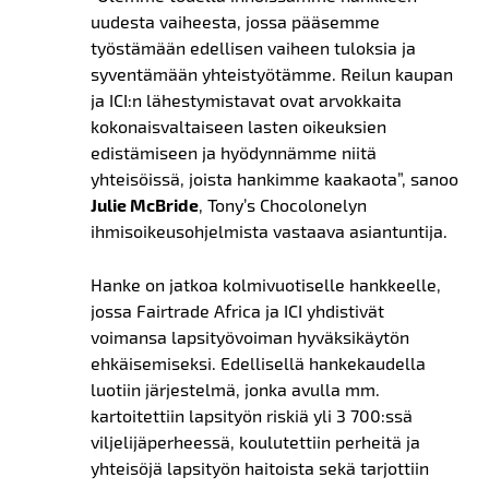
uudesta vaiheesta, jossa pääsemme
työstämään
edellisen
vaiheen tuloksia ja
syventämään yhteistyötämme. Reilun kaupan
ja ICI:n lähestymistavat ovat arvokkaita
kokonaisvaltaiseen lasten oikeuksien
edistämiseen ja hyödynnämme niitä
yhteisöissä, joista hankimme kaakaota”, sanoo
Julie McBride
, Tony’s
Chocolonelyn
ihmisoikeusohjelmista vastaava asiantuntija.
Hanke on jatkoa
kolm
i
vuotiselle hankkeelle,
jossa Fairtrade Africa ja ICI yhdistivät
voimansa lapsityövoiman hyväksikäytön
ehkäisemiseksi. Edellisellä hankekaudella
luotiin järjestelmä, jonka avulla mm.
kartoitettiin lapsityön riskiä yli 3 700:ssä
viljelijäperheessä, koulutettiin perheitä ja
yhteisöjä lapsityön haitoista sekä tarjottiin