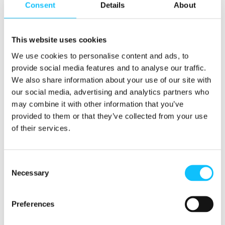
Consent
Details
About
tukea
.
Seurantakäyntejä järjestetään
säännöllisesti
.
This website uses cookies
We use cookies to personalise content and ads, to
Kaakaonviljelijöiden
provide social media features and to analyse our traffic.
köyhyyden vähentäminen on
We also share information about your use of our site with
our social media, advertising and analytics partners who
tärkeää
may combine it with other information that you’ve
provided to them or that they’ve collected from your use
Ghana on maailman toiseksi suurin
of their services.
kaakaopapujen tuottaja. Noin kuusi miljoonaa
ghanalaista saa elantonsa kaakaosta.
Merkittävä määrä lapsia työskentelee
Consent
Necessary
kaakaon tuotannossa ja tietoisuus lasten
Selection
oikeuksista on usein vähäistä.
Yhtenä
j
uurisyynä lapsityövoiman hyväksikäyttöön on
Preferences
viljeli
jä
perheiden köyhyys.