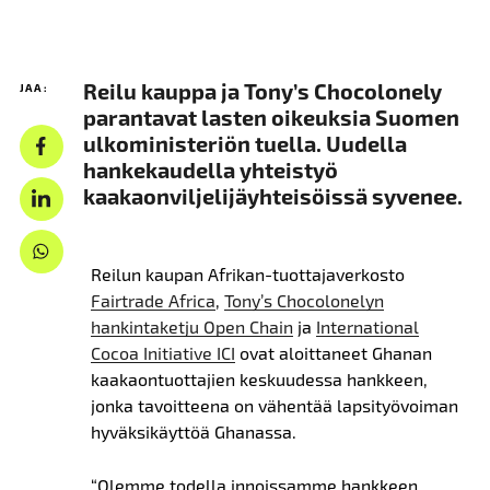
Reilu kauppa ja Tony’s Chocolonely
JAA:
parantavat lasten oikeuksia Suomen
ulkoministeriön tuella. Uudella
hankekaudella yhteistyö
kaakaonviljelijäyhteisöissä syvenee.
Reilun kaupan Afrikan-tuottajaverkosto
Fairtrade Africa
,
Tony’s Chocolo
nely
n
hankintaketju Open Chain
ja
International
Cocoa Initiative ICI
ovat aloittaneet Ghanan
kaakaontuottajien keskuudessa hankkeen,
jonka tavoitteena on
vähentää
lapsityövoiman
hyväksikäyttöä Ghanassa.
“Olemme todella innoissamme hankkeen