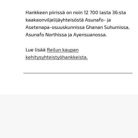
Hankkeen piirissä on noin 12 700 lasta 36:sta
kaakaonviljelijäyhteisöstä Asunafo- ja
Asetenapa-osuuskunnissa Ghanan Suhumissa
,
Asunafo
Northissa
ja
Ayensu
anossa
.
Lue lisää
Reilun kaupan
kehitysyhteistyöhankkeista.