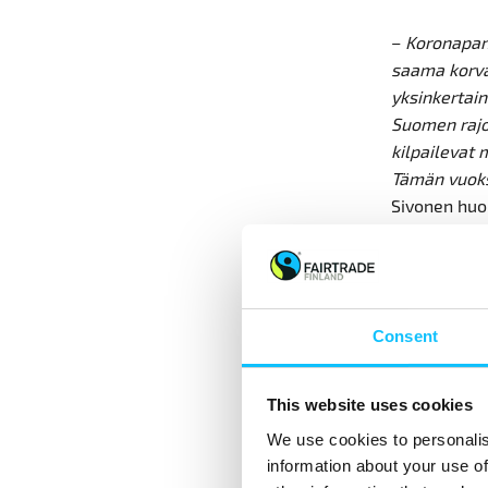
–
Koronapan
saama korva
yksinkertain
Suomen rajoj
kilpailevat
Tämän vuoksi
Sivonen hu
Reilun kaupa
osa tuotteis
kahvia, teet
Consent
Reilu kaupp
enemmän
This website uses cookies
We use cookies to personalis
Poikkeusaik
information about your use of
kiinnostuks