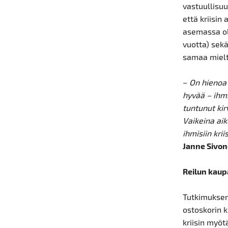
vastuullisuu
että kriisin
asemassa ole
vuotta) sek
samaa mielt
–
On hienoa 
hyvää – ihmi
tuntunut ki
Vaikeina ai
ihmisiin kri
Janne Sivo
Reilun kaup
Tutkimuksen
ostoskorin k
kriisin myöt