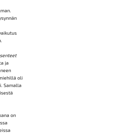
lman.
kysynnän
vaikutus
n.
senteet
a ja
uneen
ehillä oli
i. Samalla
misestä
ikana on
assa
eissa