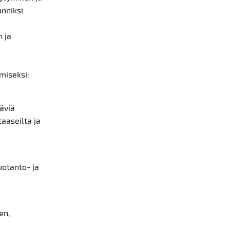
unniksi
n ja
miseksi:
täviä
taaseilta ja
uotanto- ja
en,