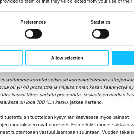
 provided to them or that they’ve collected from your use of their
pan suklaiden ja viinien kysynnässä on koronan myötä havaitt
ää kasvua. Myös Reilun kaupan kukat ovat kevään toimitusva
Preferences
Statistics
israjoitusten jälkeen ilahduttavasti alkaneet käydä kaupaksi.
emmin kaivanneet pientä piristystä koteihinsa poikkeusajan ke
kien ystäviä hemmotellaan myös poikkeuksellisen laajalla
likoimalla, joten nyt on hyvä hetki muistaa kukkavalinnoilla
ppailevia kukkaviljelijöitä, toteaa
Reilu kauppa ry:n viestintä-
Allow selection
ipäällikkö
Mirka Kartano
.
ivustollamme korreloi selkeästi koronaepidemian aaltojen ka
svua oli yli 40 prosenttia ja hiljaisemman kesän käännyttyä s
äärä kasvoi lähes sadalla prosentilla. Sosiaalisen median kau
määrässä on jopa 700 %:n kasvu
, jatkaa Kartano.
sti tuotettujen tuotteiden kysynnän kasvaessa myös paineet
ojen muutokseen ovat nousseet. Esimerkiksi monet suklaan v
neet tuotantoaan vastuullisempaan suuntaan. Vuoden takais