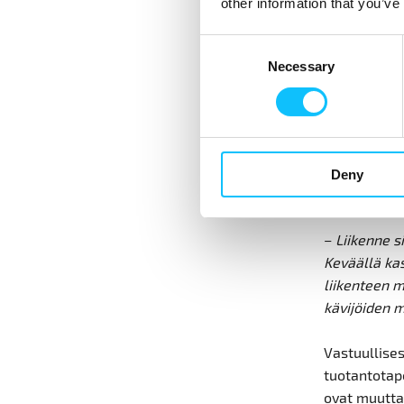
other information that you’ve
–
Reilun kau
Consent
mutta selke
Necessary
Selection
sekä liikkum
mitä ilmeis
jouluna kuk
joulutähtiva
keskellä kam
Deny
markkinoint
–
Liikenne s
Keväällä ka
liikenteen m
kävijöiden 
Vastuullise
tuotantotap
ovat muutta