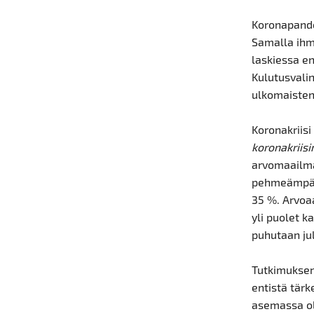
Koronapande
Samalla ihm
laskiessa e
Kulutusvalin
ulkomaisten 
Koronakriis
koronakriisi
arvomaailma
pehmeämpään
35 %. Arvoaa
yli puolet k
puhutaan ju
Tutkimuksen 
entistä tär
asemassa ol