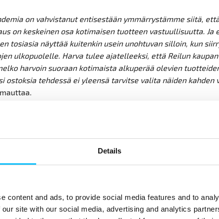
demia on vahvistanut entisestään ymmärrystämme siitä, että v
us on keskeinen osa kotimaisen tuotteen vastuullisuutta. Ja 
en tosiasia näyttää kuitenkin usein unohtuvan silloin, kun siir
en ulkopuolelle. Harva tulee ajatelleeksi, että Reilun kaupan
 melko harvoin suoraan kotimaista alkuperää olevien tuotteide
 ostoksia tehdessä ei yleensä tarvitse valita näiden kahden v
omauttaa.
n valikoimasta löytyy laaja kirjo eri tuotekategorioiden tuotte
ta on arjen pientä luksusta lisääviä hyödykkeitä, esimerkiksi s
ä tai kukkia, tai raaka-aineita, kuten puuvillaa.
Details
a kiinnostaa kysynnän ja kävijämäärien valossa selvästi ai
e content and ads, to provide social media features and to analy
a näkyy Reilu kauppa ry:n tuotteiden kysynnässä sekä kasvan
 our site with our social media, advertising and analytics partn
ena järjestön toimintaa kohtaan.