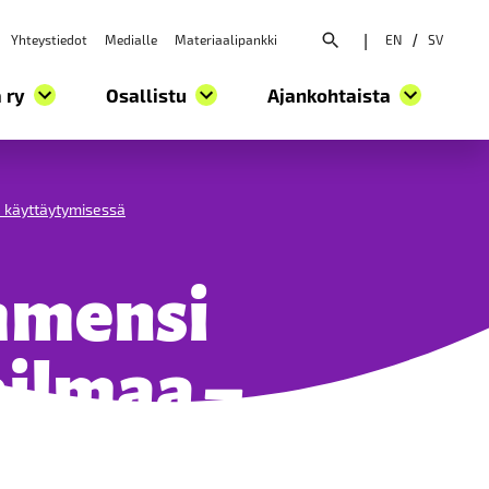
Yhteystiedot
Medialle
Materiaalipankki
|
EN
/
SV
Avaa hakuvalikko
 ry
Osallistu
Ajankohtaista
 käyttäytymisessä
hmensi
ilmaa –
asenteissa