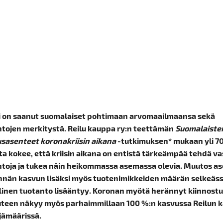
ä käyttäytymis
13.11.2020 - TIEDOTTEET
i on saanut suomalaiset pohtimaan arvomaailmaansa sekä
ntojen merkitystä. Reilu kauppa ry:n teettämän
Suomalaiste
usasenteet koronakriisin aikana
-tutkimuksen* mukaan yli 7
ta kokee, että kriisin aikana on entistä tärkeämpää tehdä vas
ntoja ja tukea näin heikommassa asemassa olevia. Muutos a
nän kasvun lisäksi myös tuotenimikkeiden määrän selkeäss
linen tuotanto lisääntyy. Koronan myötä herännyt kiinnost
uteen näkyy myös parhaimmillaan 100 %:n kasvussa Reilun 
ijämäärissä.