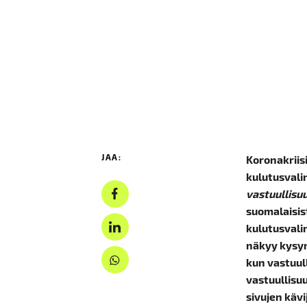
ett
JAA:
Koronakriis
kulutusvali
vastuullisu
suomalaisis
kulutusvali
näkyy kysyn
kun vastuul
vastuullisu
sivujen käv