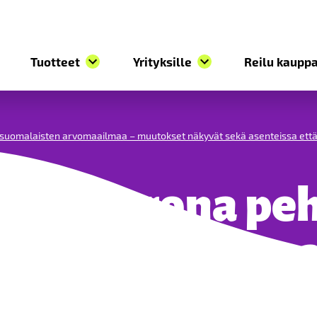
Tuotteet
Yrityksille
Reilu kauppa
suomalaisten arvomaailmaa – muutokset näkyvät sekä asenteissa että
mus: Korona pe
aisten arvomaa
 näkyvät sekä 