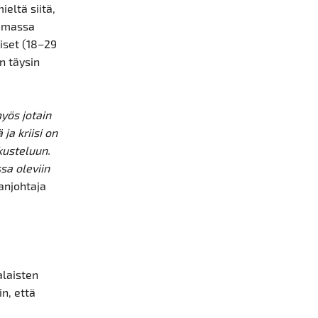
ieltä siitä,
ommassa
iset (18–29
n täysin
yös jotain
ja kriisi on
kusteluun.
sa oleviin
anjohtaja
alaisten
in, että