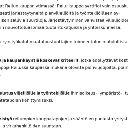
at Reilun kaupan ytimessä: Reilu kauppa sertifioi vain osuusk
esti järjestäytyneitä pienviljelijöitä ja työntekijöilleen ay-
isen sallivia suurtiloja. Järjestäytyminen vahvistaa viljelijöide
den neuvotteluasemaa tuotantoketjuissa ja yhteiskunnassa.
a ry:n työkalut maataloustuottajien toimeentulon mahdollista
 ja kaupankäyntiä koskevat kriteerit
, jotka edellyttävät kes
poja Reilussa kaupassa mukana olevilta pienviljelijöiltä, plan
.
ulutus viljelijöille ja työntekijöille
ihmisoikeus-, ympäristö-, t
ntatapojen kehittymiseksi.
mistyö
reilumpien kauppatapojen ja sääntöjen puolesta yrityst
 ja virkahenkilöiden suuntaan.