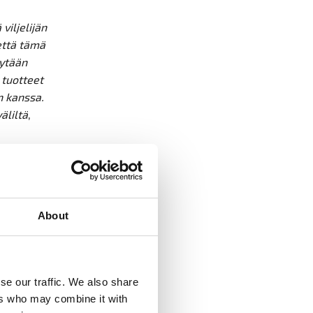
iljelijän
että tämä
rytään
 tuotteet
n kanssa.
äliltä
,
ita. Suuri
uklaata,
About
empaa
se our traffic. We also share
eena
ers who may combine it with