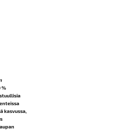
essä
n
0 %
tuullisia
senteissa
ä kasvussa,
us
kaupan