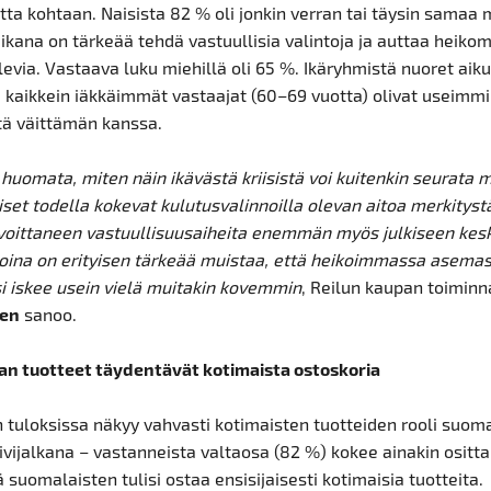
tta kohtaan. Naisista 82 % oli jonkin verran tai täysin samaa m
 aikana on tärkeää tehdä vastuullisia valintoja ja auttaa heik
via. Vastaava luku miehillä oli 65 %. Ikäryhmistä nuoret aiku
ä kaikkein iäkkäimmät vastaajat (60–69 vuotta) olivat useimmi
ä väittämän kanssa.
huomata, miten näin ikävästä kriisistä voi kuitenkin seurata m
set todella kokevat kulutusvalinnoilla olevan aitoa merkitystä 
rvoittaneen vastuullisuusaiheita enemmän myös julkiseen kes
koina on erityisen tärkeää muistaa, että heikoimmassa asemas
isi iskee usein vielä muitakin kovemmin
, Reilun kaupan toiminn
nen
sanoo.
an tuotteet täydentävät kotimaista ostoskoria
 tuloksissa näkyy vahvasti kotimaisten tuotteiden rooli suom
ivijalkana – vastanneista valtaosa (82 %) kokee ainakin ositta
ä suomalaisten tulisi ostaa ensisijaisesti kotimaisia tuotteita.