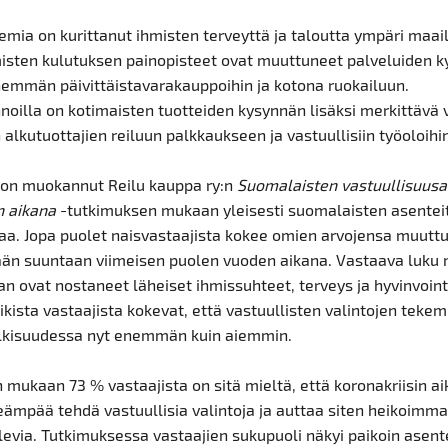
mia on kurittanut ihmisten terveyttä ja taloutta ympäri maai
isten kulutuksen painopisteet ovat muuttuneet palveluiden 
nemmän päivittäistavarakauppoihin ja kotona ruokailuun.
noilla on kotimaisten tuotteiden kysynnän lisäksi merkittävä 
alkutuottajien reiluun palkkaukseen ja vastuullisiin työoloihi
i on muokannut Reilu kauppa ry:n
Suomalaisten vastuullisuusa
n aikana
-tutkimuksen mukaan yleisesti suomalaisten asenteit
a. Jopa puolet naisvastaajista kokee omien arvojensa muutt
 suuntaan viimeisen puolen vuoden aikana. Vastaava luku mi
n ovat nostaneet läheiset ihmissuhteet, terveys ja hyvinvoint
aikista vastaajista kokevat, että vastuullisten valintojen teke
lkisuudessa nyt enemmän kuin aiemmin.
mukaan 73 % vastaajista on sitä mieltä, että koronakriisin a
keämpää tehdä vastuullisia valintoja ja auttaa siten heikoimm
evia. Tutkimuksessa vastaajien sukupuoli näkyi paikoin asent