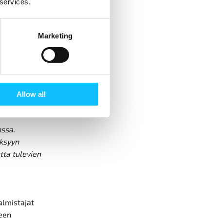
 services.
u pientä,
ikeuksien
Marketing
 Ihmiset ovat
skelle
.
Tänä
an pandemian
 ja
Allow all
nssa.
yksyyn
tta tulevien
almistajat
een