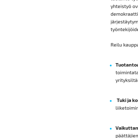
yhteistyö ov
demokraattis
järjestäytym
työntekijöi
Reilu kaupp
Tuotantoa
toimintata
yrityksiltä
Tuki ja ko
liiketoimi
Vaikutta
päättäjien