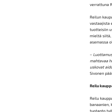
verrattuna 
Reilun kaupa
vastaajista 
tuotteisiin 
mieltä siitä
asemassa ol
–
Luottamus 
mahtavaa hu
uskovat aido
Sivonen pää
Reilu kaupp
Reilu kaupp
banaanien, k
tuotanto työ