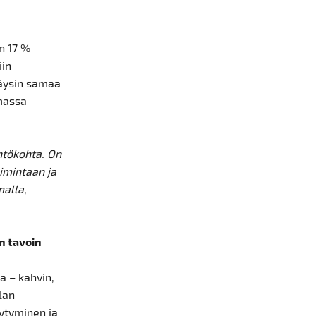
n 17 %
iin
 täysin samaa
mmassa
htökohta. On
imintaan ja
malla
,
n tavoin
a – kahvin,
lan
äytyminen ja