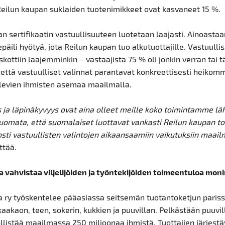
Reilun kaupan suklaiden tuotenimikkeet ovat kasvaneet 15 %.
n sertifikaatin vastuullisuuteen luotetaan laajasti. Ainoastaa
epäili hyötyä, jota Reilun kaupan tuo alkutuottajille. Vastuullis
uskottiin laajemminkin – vastaajista 75 % oli jonkin verran tai
, että vastuulliset valinnat parantavat konkreettisesti heiko
evien ihmisten asemaa maailmalla.
ja läpinäkyvyys ovat aina olleet meille koko toimintamme lä
omata, että suomalaiset luottavat vankasti Reilun kaupan to
sti vastuullisten valintojen aikaansaamiin vaikutuksiin maail
ttää.
a vahvistaa viljelijöiden ja työntekijöiden toimeentuloa moni
a ry työskentelee pääasiassa seitsemän tuotantoketjun pariss
aakaon, teen, sokerin, kukkien ja puuvillan. Pelkästään puuvil
llistää maailmassa 250 miljoonaa ihmistä. Tuottajien järjest