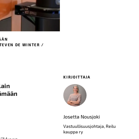
ÄÄN
STEVEN DE WINTER /
KIRJOITTAJA
lain
ttämään
Josetta Nousjoki
Vastuullisuusjohtaja, Reilu
kauppa ry