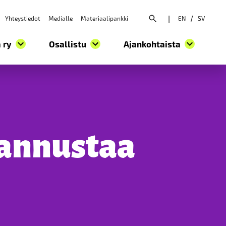
Yhteystiedot
Medialle
Materiaalipankki
|
EN
/
SV
Avaa hakuvalikko
 ry
Osallistu
Ajankohtaista
kannustaa