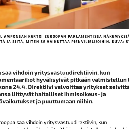
EL AMPONSAH KERTOI EUROOPAN PARLAMENTISSA NÄKEMYKSI
Ä JA SIITÄ, MITEN SE VAIKUTTAA PIENVILJELIJÖIHIN. KUVA: 
saa vihdoin yritysvastuudirektiivin, kun
mentaarikot hyväksyivät pitkään valmistellun 
kona 24.4. Direktiivi velvoittaa yritykset selvi
nsa liittyvät haitalliset ihmisoikeus- ja
övaikutukset ja puuttumaan niihin.
rooppa saa vihdoin yritysvastuudirektiivin, kun