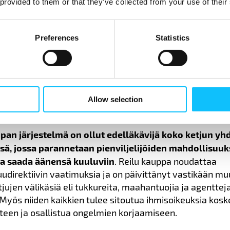
 provided to them or that they’ve collected from your use of their
ityksen pitää tarkastella muun muassa omien ostokäyt
 työoloihin ja elämiseen riittäviin ansioihin tuotantoketj
vaikkapa ylläpitävät köyhyyttä tai lapsityövoiman
Preferences
Statistics
yttöä, niitä pitää muuttaa. Vuoropuhelua sidosryhmien 
 myös silloin, kun yritys suunnittelee korjaavia toimia 
tymistä.
eistyöstä, johon jokaisen ketjun lenkin tulee osallistua
Allow selection
mukaisesti.
pan järjestelmä on ollut edelläkävijä koko ketjun yh
sä, jossa parannetaan pienviljelijöiden mahdollisuuk
ja saada äänensä kuuluviin
. Reilu kauppa noudattaa
uudirektiivin vaatimuksia ja on päivittänyt vastikään 
jujen välikäsiä eli tukkureita, maahantuojia ja agenttej
 Myös niiden kaikkien tulee sitoutua ihmisoikeuksia kos
uteen ja osallistua ongelmien korjaamiseen.