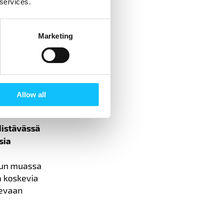
 services.
äntöjensä
uissa. Jos
Marketing
kanssa
ja seuraa
 valta-
Allow all
distävässä
sia
muun muassa
a koskevia
kevaan