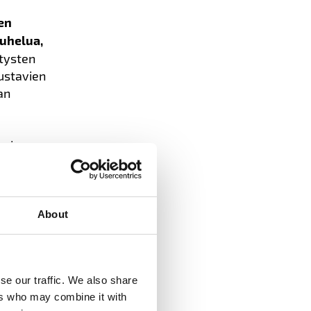
en
puhelua,
itysten
dustavien
an
ksia
ulman
untaa eivät
t
nnan
About
en pitää
se our traffic. We also share
utusten
ers who may combine it with
järjestöjen