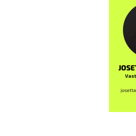
JOSE
Vast
josetta