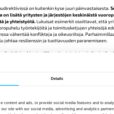
udirektiivissä on kuitenkin kyse juuri päinvastaisesta.
S
a on lisätä yritysten ja järjestöjen keskinäistä vuoro
 ja yhteistyötä.
Lukuisat esimerkit osoittavat, että yr
oropuhelu työntekijöitä ja toimitusketjujen yhteisöjä e
nssa vähentää konflikteja ja oikeusriitoja. Parhaimmilla
u johtaa resilienssin ja tuottavuuden paranemiseen.
uudirektiivi pohjautuu
YK:n yritystoimintaa ja ihmisoikeu
eriaatteisiin
, jotka toivat 13 vuotta sitten uuden näkök
en yrityksen tulee huolehtia sosiaalisesta vastuusta. Su
ityksen johto tai sijoittajat vaan päätöksentekoa tukeva
 – erityisesti ne ihmiset ja yhteisöt, joihin yritystoimi
Details
t globaaleissa tuotantoketjuissa kohdistuvat.
s voi arvioida, millaisia vaikutuksia sen toiminnalla on, s
e content and ads, to provide social media features and to analy
uudirektiivin mukaan käydä jatkuvaa vuoropuhelua vaik
 our site with our social media, advertising and analytics partn
evien ihmisten tai heitä edustavien ammattiliittojen ja 