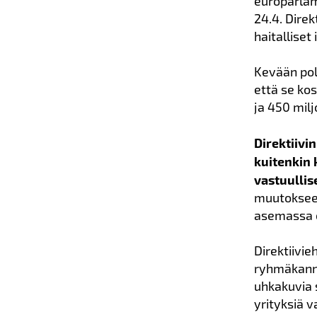
europarlam
24.4. Direk
haitalliset
Kevään poli
että se kos
ja 450 milj
Direktiivi
kuitenkin 
vastuullis
muutokseen
asemassa o
Direktiivi
ryhmäkanne
uhkakuvia s
yrityksiä v