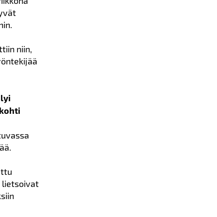
viikkona
tyvät
hin.
iin niin,
yöntekijää
ilyi
 kohti
ttuvassa
mää.
attu
lietsoivat
siin