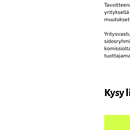
Tavoitteena
yrityksell
muutokset 
Yritysvastu
sidosryhmi
komissiolt
tuottajama
Kysy l