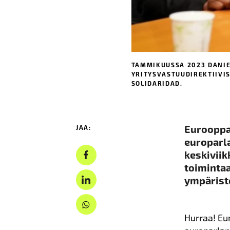
TAMMIKUUSSA 2023 DANI
YRITYSVASTUUDIREKTIIVIST
SOLIDARIDAD.
Eurooppa 
JAA:
europarla
keskiviik
toimintaa
ympärist
Hurraa! Eu