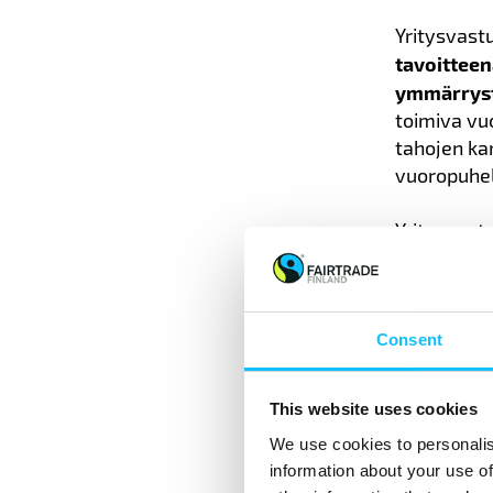
Yritysvastu
tavoitteen
ymmärrystä
toimiva vu
tahojen ka
vuoropuhel
Yritysvast
koskeviin
p
siihen, mit
määritä yr
sidosryhmät
Consent
vaikutukse
This website uses cookies
Jotta yrity
We use cookies to personalis
yritysvast
information about your use of
kohteina ol