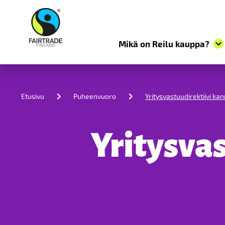
Mikä on Reilu kauppa?
S
k
i
Etusivu
Puheenvuoro
Yritysvastuudirektiivi k
p
t
o
c
Yritysva
o
n
t
e
n
t