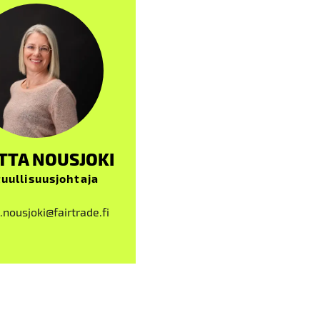
TTA NOUSJOKI
uullisuusjohtaja
.nousjoki@fairtrade.fi