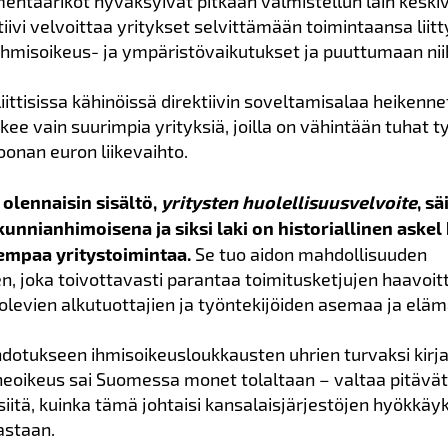
entaarikot hyväksyivät pitkään valmistellun lain keski
tiivi velvoittaa yritykset selvittämään toimintaansa liit
 ihmisoikeus- ja ympäristövaikutukset ja puuttumaan nii
ittisissa kähinöissä direktiivin soveltamisalaa heikennett
kee vain suurimpia yrityksiä, joilla on vähintään tuhat t
oonan euron liikevaihto.
n olennaisin sisältö,
yritysten huolellisuusvelvoite
, sä
kunnianhimoisena ja siksi laki on historiallinen askel
empaa yritystoimintaa.
Se tuo aidon mahdollisuuden
, joka toivottavasti parantaa toimitusketjujen haavoi
levien alkutuottajien ja työntekijöiden asemaa ja elä
ehdotukseen ihmisoikeusloukkausten uhrien turvaksi kirj
oikeus sai Suomessa monet tolaltaan – valtaa pitävät 
iitä, kuinka tämä johtaisi kansalaisjärjestöjen hyökkäyk
astaan.