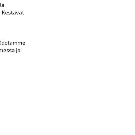
la
. Kestävät
. Odotamme
omessa ja