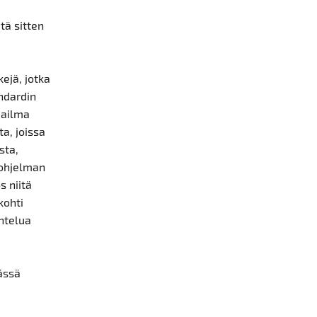
tä sitten
kejä, jotka
ndardin
ailma
ta, joissa
sta,
iohjelman
s niitä
kohti
ohtelua
Tässä