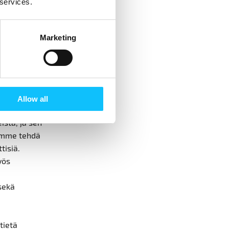
 services.
ksen
uosipäivän
llinen
Marketing
 ja
ylle.
uten
Allow all
ttämään
istä, ja sen
uamme tehdä
tisiä.
yös
sekä
tietä