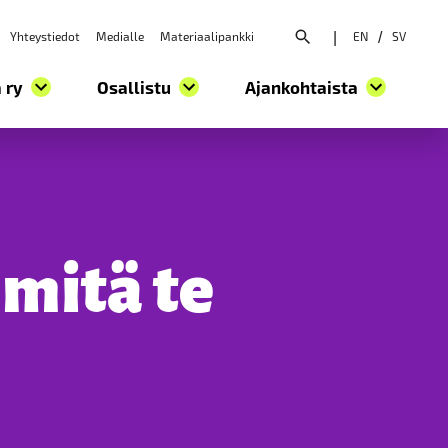
Yhteystiedot
Medialle
Materiaalipankki
|
EN
/
SV
Avaa hakuvalikko
 ry
Osallistu
Ajankohtaista
mitä te