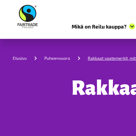
Mikä on Reilu kauppa?
S
k
i
Etusivu
Puheenvuoro
Rakkaat vaatemerkit, mit
p
t
o
c
Rakkaa
o
n
t
e
n
t