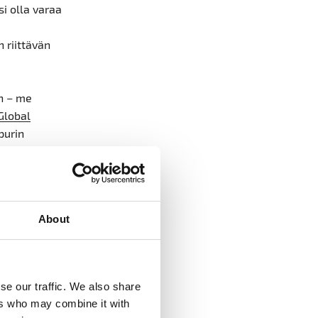
si olla varaa
 riittävän
on – me
Global
purin
a tehdään.
lämiseen
estä.
About
eeksi pitkä.
 nykyisten
i tietysti
ustannukset
se our traffic. We also share
ers who may combine it with