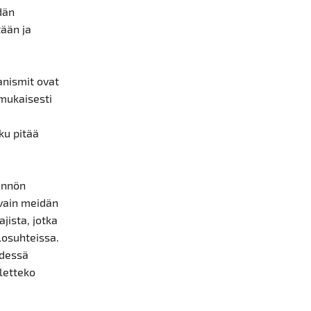
idän
tään ja
anismit ovat
 mukaisesti
oku pitää
tännön
 vain meidän
jista, jotka
losuhteissa.
hdessä
letteko