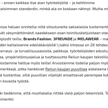
– ennen kaikkea itse alan työntekijöitä – ja kehitimme
taisimman standardin, minkä ala on koskaan nähnyt. Mutta mi
ssa haluan onnitella niitä sitoutuneita saksalaisia ​​tuotemerk
vät väsymättömästi saadakseen osan toimitusketjuistaan ​​sta
Aplodit teille,
Brands Fashion
,
3FREUNDE
ja
MELAWEAR
– ma
idän kaltaisianne edelläkävijöitä! Lisäksi Intiassa on 28 tehdas
terveys- ja turvallisuusasioita, palkkoja, työntekijöiden edustu
aa, ympäristönsuojelua ja tuottavuutta Reilun kaupan tekstiil
 Nostamme hattua myös teille! Arvostamme todella paljon myö
merkkejä, jotka hankkivat
Reilun kaupan puuvillaa
askeleena 
tuotantoa, sillä puuvillan viljelijät ansaitsevat parempaa k
 kovasta työstä.
kki tiedämme, että muotialalla riittää vielä paljon tekemistä. 
imerkki: