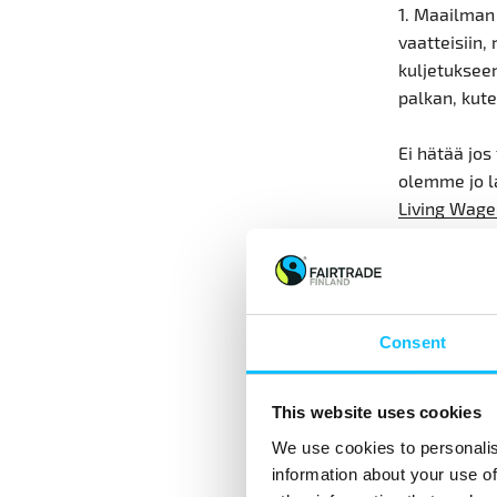
1. Maailman 
vaatteisiin
kuljetukseen
palkan, kut
Ei hätää jos
olemme jo l
Living Wage 
vertailuarvo
Reilun kaup
riittävä pa
Consent
Joidenkin mi
Meidän miel
palkkojen ja
This website uses cookies
tule halvaks
We use cookies to personalis
ovat paljon
information about your use of