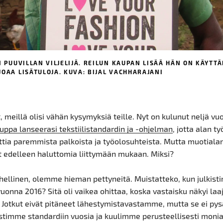
N PUUVILLAN VILJELIJÄ. REILUN KAUPAN LISÄÄ HÄN ON KÄYTTÄ
OAA LISÄTULOJA. KUVA: BIJAL VACHHARAJANI
 meillä olisi vähän kysymyksiä teille. Nyt on kulunut neljä vuot
uppa lanseerasi tekstiilistandardin ja -ohjelman
, jotta alan ty
ttia paremmista palkoista ja työolosuhteista. Mutta muotialan
at edelleen haluttomia liittymään mukaan. Miksi?
ehellinen, olemme hieman pettyneitä. Muistatteko, kun julkis
uonna 2016? Sitä oli vaikea ohittaa, koska vastaisku näkyi laa
. Jotkut eivät pitäneet lähestymistavastamme, mutta se ei pys
stimme standardiin vuosia ja kuulimme perusteellisesti moni