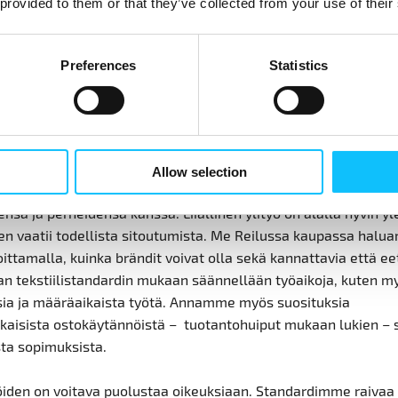
 provided to them or that they’ve collected from your use of their
ät ansaitsevat turvalliset työolot. Rana Plaza -tehdasrakennu
vei yli 1100 bangladeshilaisen vaatetyöntekijän hengen. Sen v
jestetty
jokavuotinen Vaatevallankumous-tapahtuma
on tuska
Preferences
Statistics
itä, että turvalliset työolot eivät vieläkään toteudu monissa
taissa. Standardimme asettaa kriteerit turvallisille työpaikoille
e, mutta myös suojalaitteiden käytölle ja kemikaalien käsittel
ät ovat ihmisiä, ja ihmiset tarvitsevat vapaa-aikaa ja unta. Mu
Allow selection
sien riski kasvaa työpaikoilla, eivätkä työntekijät pääse vie
ensä ja perheidensä kanssa. Liiallinen ylityö on alalla hyvin yle
en vaatii todellista sitoutumista. Me Reilussa kaupassa hal
tamalla, kuinka brändit voivat olla sekä kannattavia että eet
an tekstiilistandardin mukaan säännellään työaikoja, kuten m
ia ja määräaikaista työtä. Annamme myös suosituksia
aisista ostokäytännöistä – tuotantohuiput mukaan lukien – 
sta sopimuksista.
jöiden on voitava puolustaa oikeuksiaan. Standardimme raivaa 