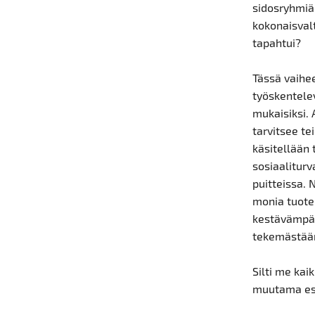
sidosryhmiä 
kokonaisval
tapahtui?
Tässä vaihee
työskentele
mukaisiksi. 
tarvitsee te
käsitellään 
sosiaaliturv
puitteissa.
monia tuote
kestävämpää 
tekemästään
Silti me kai
muutama es