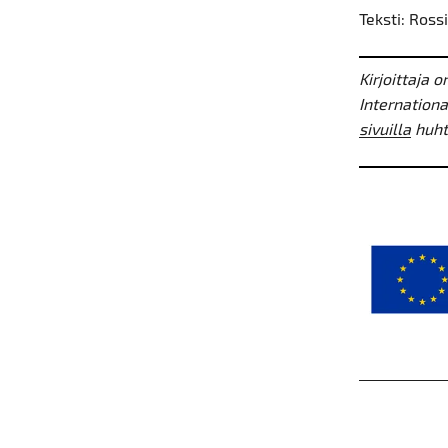
Teksti: Ross
Kirjoittaja 
International
sivuilla
huht