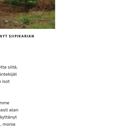
NYT SIIPIKARJAN
ta siitä,
öntekijät
 isot
timme
jasti alan
äyttänyt
a, monia