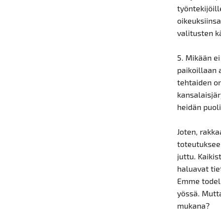
työntekijöil
oikeuksiinsa
valitusten 
5. Mikään ei
paikoillaan 
tehtaiden on
kansalaisjär
heidän puol
Joten, rakka
toteutuksee
juttu. Kaiki
haluavat ti
Emme todell
yössä. Mutt
mukana?