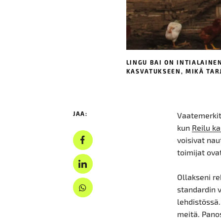
LINGU BAI ON INTIALAINE
KASVATUKSEEN, MIKÄ TARJ
JAA:
Vaatemerkit,
kun
Reilu ka
voisivat nau
toimijat ov
Ollakseni r
standardin v
lehdistössä
meitä. Pano