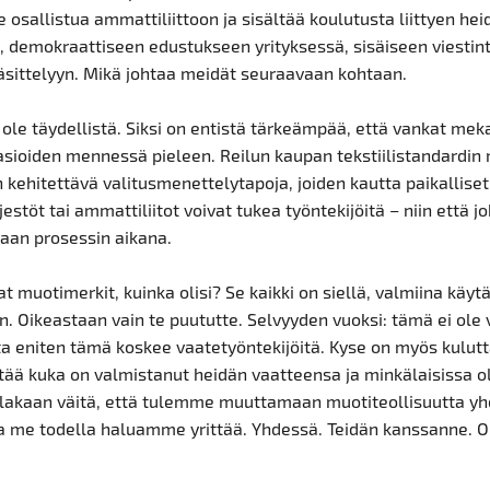
le osallistua ammattiliittoon ja sisältää koulutusta liittyen he
, demokraattiseen edustukseen yrityksessä, sisäiseen viestin
käsittelyyn. Mikä johtaa meidät seuraavaan kohtaan.
 ole täydellistä. Siksi on entistä tärkeämpää, että vankat mek
asioiden mennessä pieleen. Reilun kaupan tekstiilistandardin
 kehitettävä valitusmenettelytapoja, joiden kautta paikalliset
jestöt tai ammattiliitot voivat tukea työntekijöitä – niin että j
iaan prosessin aikana.
at muotimerkit, kuinka olisi? Se kaikki on siellä, valmiina käy
n. Oikeastaan vain te puututte. Selvyyden vuoksi: tämä ei ole
sta eniten tämä koskee vaatetyöntekijöitä. Kyse on myös kulutta
etää kuka on valmistanut heidän vaatteensa ja minkälaisissa o
akaan väitä, että tulemme muuttamaan muotiteollisuutta y
a me todella haluamme yrittää. Yhdessä. Teidän kanssanne. O