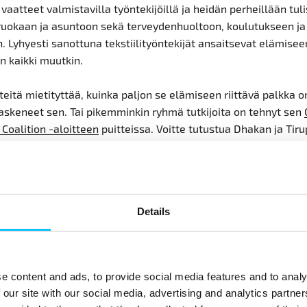
vaatteet valmistavilla työntekijöillä ja heidän perheillään tuli
, ruokaan ja asuntoon sekä terveydenhuoltoon, koulutukseen ja
. Lyhyesti sanottuna tekstiilityöntekijät ansaitsevat elämiseen
en kaikki muutkin.
 teitä mietityttää, kuinka paljon se elämiseen riittävä palkka 
askeneet sen. Tai pikemminkin ryhmä tutkijoita on tehnyt sen
Coalition -aloitteen
puitteissa. Voitte tutustua Dhakan ja Tiru
ihin aloitteen verkkosivustolla sillä aikaa kun lisää laskelmi
an tekstiilistandardin mukaan työntekijöille on maksettava e
lkka kuuden vuoden kuluessa sertifiointitodistuksen myöntämis
Details
elestä tämä on liian pitkä aika, toisten mielestä se ei ole tarp
estä se on realistinen aikajana ottaen huomioon valtavat erot
 elämiseen riittävän palkkatason välillä. Tuotemerkeille tämä e
i. Mutta työntekijöiden köyhyydessä pitämisen inhimilliset k
e content and ads, to provide social media features and to analy
 korkeammat.
 our site with our social media, advertising and analytics partn