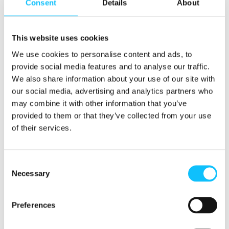
säännöllisestä yhteydenpidosta Reilu kauppa
Consent
Details
About
ry:hyn, jolloin työpaikkoja voidaan tukea
parhaalla mahdollisella tavalla. Yhdistys tarjoaa
This website uses cookies
mukana oleville työpaikoille myös
viestintä- ja
markkinointimateriaalia
sekä matalan
We use cookies to personalise content and ads, to
kynnyksen mahdollisuuden osallistua
Reilun
provide social media features and to analyse our traffic.
kaupan kampanjaviikoille
.
We also share information about your use of our site with
our social media, advertising and analytics partners who
may combine it with other information that you’ve
Reilu kauppa ry uskoo työpaikkatoiminnan
provided to them or that they’ve collected from your use
kiinnostavan suomalaisia työpaikkoja, sillä
of their services.
vastuullisuuskysymykset koskettavat nykyään jo
kaikkia organisaatioita.
Consent
”Haluamme tarjota työpaikoille entistä
Necessary
Selection
helpompia työkaluja toteuttaa vastuullisuutta.
Reilun kaupan työpaikkana toimiminen on
Preferences
helppo tapa tehdä konkreettisia tekoja”,
Makkula summaa.