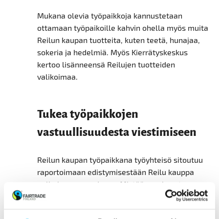
Mukana olevia työpaikkoja kannustetaan
ottamaan työpaikoille kahvin ohella myös muita
Reilun kaupan tuotteita, kuten teetä, hunajaa,
sokeria ja hedelmiä. Myös Kierrätyskeskus
kertoo lisänneensä Reilujen tuotteiden
valikoimaa.
Tukea työpaikkojen
vastuullisuudesta viestimiseen
Reilun kaupan työpaikkana työyhteisö sitoutuu
raportoimaan edistymisestään Reilu kauppa
ry:lle kerran vuodessa. Mistään raskaasta
raportoinnista ei Makkulan mukaan ole
kuitenkaan kyse, vaan enemmänkin