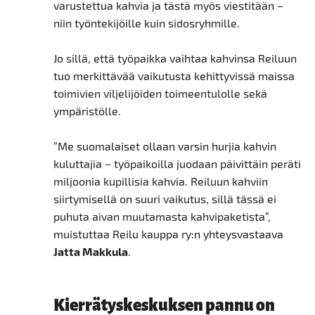
varustettua kahvia ja tästä myös viestitään –
niin työntekijöille kuin sidosryhmille.
Jo sillä, että työpaikka vaihtaa kahvinsa Reiluun
tuo merkittävää vaikutusta kehittyvissä maissa
toimivien viljelijöiden toimeentulolle sekä
ympäristölle.
”Me suomalaiset ollaan varsin hurjia kahvin
kuluttajia – työpaikoilla juodaan päivittäin peräti
miljoonia kupillisia kahvia. Reiluun kahviin
siirtymisellä on suuri vaikutus, sillä tässä ei
puhuta aivan muutamasta kahvipaketista”,
muistuttaa Reilu kauppa ry:n yhteysvastaava
Jatta Makkula
.
Kierrätyskeskuksen pannu on