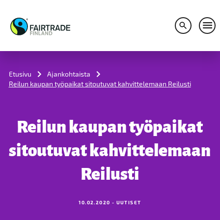
Avaa hakuv
Avaa
S
k
i
Etusivu
Ajankohtaista
p
Reilun kaupan työpaikat sitoutuvat kahvittelemaan Reilusti
t
o
c
o
Reilun kaupan työpaikat
n
t
e
sitoutuvat kahvittelemaan
n
t
Reilusti
10.02.2020 - UUTISET