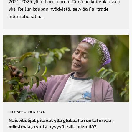
2021–2025 yli miljardi euroa. Tämä on kuitenkin vain
yksi Reilun kaupan hyödyistä, selviää Fairtrade
Internationalin...
UUTISET -
29.6.2026
Naisviljelijät pitävät yllä globaalia ruokaturvaa –
miksi maa ja valta pysyvät silti miehillä?