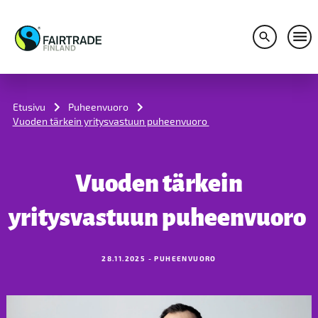
Avaa hakuv
Avaa
S
k
i
Etusivu
Puheenvuoro
p
Vuoden tärkein yritysvastuun puheenvuoro
t
o
c
o
Vuoden tärkein
n
t
e
yritysvastuun puheenvuoro
n
t
28.11.2025 - PUHEENVUORO