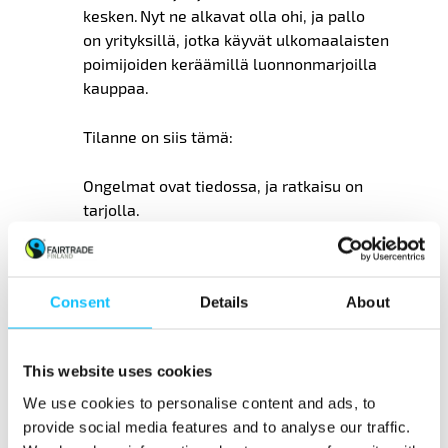
kesken. Nyt ne alkavat olla ohi, ja pallo
on yrityksillä, jotka käyvät ulkomaalaisten
poimijoiden keräämillä luonnonmarjoilla
kauppaa.
Tilanne on siis tämä:
Ongelmat ovat tiedossa, ja ratkaisu on
tarjolla.
Ja meitä on monia, jotka pidätämme
nyt hengitystämme odottaessamme, mitä
Consent
Details
About
seuraavaksi tapahtuu – vai tapahtuuko
mitään?
This website uses cookies
Työsuhteisuus on hyvä asia,
We use cookies to personalise content and ads, to
provide social media features and to analyse our traffic.
mutta ei vielä ratkaisu