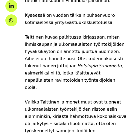
tietokirjallisuuden Finlandia-palkinnon.
Kyseessä on vuoden tärkein puheenvuoro
kotimaisessa yritysvastuukeskustelussa.
Teittinen kuvaa palkitussa kirjassaan, miten
ihmiskaupan ja ulkomaalaisten työntekijöiden
hyväksikäytön on annettu juurtua Suomeen.
Aihe ei ole hänelle uusi. Olet todennäköisesti
lukenut hänen juttujaan
Helsingin Sanomista
,
esimerkiksi niitä, jotka käsittelevät
nepalilaisten ravintoloiden työntekijöiden
oloja.
Vaikka Teittinen ja monet muut ovat tuoneet
ulkomaalaisten työntekijöiden riistoa esiin
aiemminkin, kirjasta hahmottuva kokonaiskuva
oli järkytys – siitäkin huolimatta, että olen
työskennellyt samojen ilmiöiden