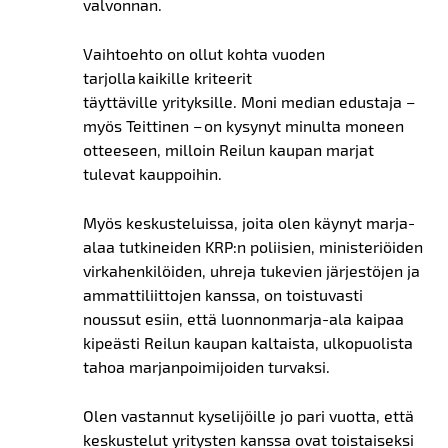
valvonnan.
Vaihtoehto on ollut kohta vuoden
tarjolla kaikille kriteerit
täyttäville yrityksille. Moni median edustaja –
myös Teittinen – on kysynyt minulta moneen
otteeseen, milloin Reilun kaupan marjat
tulevat kauppoihin.
Myös keskusteluissa, joita olen käynyt marja-
alaa tutkineiden KRP:n poliisien, ministeriöiden
virkahenkilöiden, uhreja tukevien järjestöjen ja
ammattiliittojen kanssa, on toistuvasti
noussut esiin, että luonnonmarja-ala kaipaa
kipeästi Reilun kaupan kaltaista, ulkopuolista
tahoa marjanpoimijoiden turvaksi.
Olen vastannut kyselijöille jo pari vuotta, että
keskustelut yritysten kanssa ovat toistaiseksi