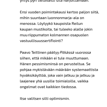
yritys pyri tietoisesti sitä harjoittamaan.
Ensi vuoden poimintakausi kertoo paljon siitä,
mihin suuntaan luonnonmarja-ala on
menossa. Löytyykö kaupoista Reilun
kaupan mustikoita, tai tuleeko alalle jokin
muu riippumaton kolmannen osapuolen
vastuullisuussertifiointi?
Paavo Teittinen päätyy
Pitkässä vuorossa
siihen, että mikään ei tule muuttumaan.
Hänen pessimisminsä on perusteltua. Se
pohjaa mykistävään määrään systemaattista
hyväksikäyttöä, joka vain jatkuu ja jatkuu ja
laajenee yhä uusille toimialoille, vaikka
ongelmat ovat kaikkien tiedossa.
Itse valitsen silti optimismin.