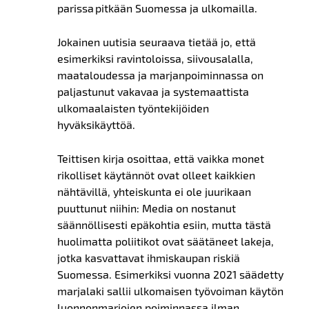
parissa pitkään Suomessa ja ulkomailla.
Jokainen uutisia seuraava tietää jo, että
esimerkiksi ravintoloissa, siivousalalla,
maataloudessa ja marjanpoiminnassa on
paljastunut vakavaa ja systemaattista
ulkomaalaisten työntekijöiden
hyväksikäyttöä.
Teittisen kirja osoittaa, että vaikka monet
rikolliset käytännöt ovat olleet kaikkien
nähtävillä, yhteiskunta ei ole juurikaan
puuttunut niihin: Media on nostanut
säännöllisesti epäkohtia esiin, mutta tästä
huolimatta poliitikot ovat säätäneet lakeja,
jotka kasvattavat ihmiskaupan riskiä
Suomessa. Esimerkiksi vuonna 2021 säädetty
marjalaki sallii ulkomaisen työvoiman käytön
luonnonmarjojen poiminnassa ilman