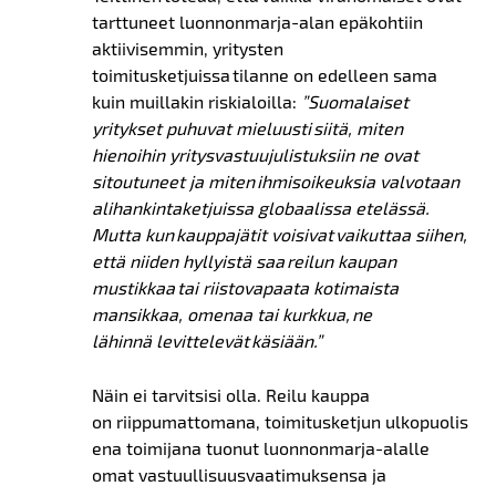
tarttuneet luonnonmarja-alan epäkohtiin
aktiivisemmin, yritysten
toimitusketjuissa tilanne on edelleen sama
kuin muillakin riskialoilla:
”Suomalaiset
yritykset puhuvat mieluusti siitä, miten
hienoihin yritysvastuujulistuksiin ne ovat
sitoutuneet ja miten
ihmisoikeuksia valvotaan
alihankintaketjuissa globaalissa etelässä.
Mutta kun kauppajätit voisivat vaikuttaa siihen,
että niiden hyllyistä saa reilun kaupan
mustikkaa tai riistovapaata kotimaista
mansikkaa, omenaa tai kurkkua, ne
lähinnä levittelevät
käsiään.”
Näin ei tarvitsisi olla. Reilu kauppa
on riippumattomana, toimitusketjun ulkopuolis
ena toimijana tuonut luonnonmarja-alalle
omat vastuullisuusvaatimuksensa ja