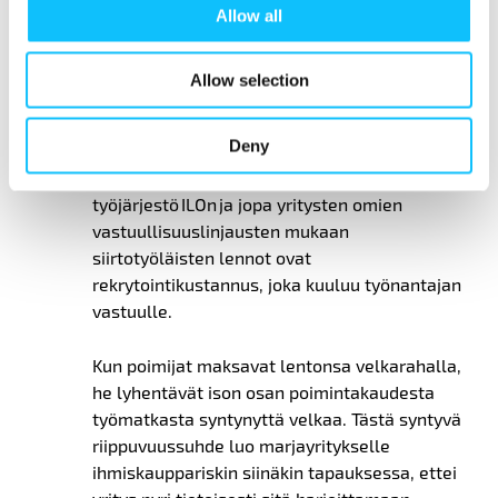
tavalla toimivasta yrityksestä, vaan ongelmat
Allow all
ovat rakenteellisia ja läpäisevät koko alan.
Allow selection
Tällä hetkellä yksi alan suurimmista
ongelmista on lentoliput. Luonnonmarjojen
Deny
poimijoiden on edelleen maksettava
lentolippunsa Suomeen itse. YK:n
työjärjestö ILOn ja jopa yritysten omien
vastuullisuuslinjausten mukaan
siirtotyöläisten lennot ovat
rekrytointikustannus, joka kuuluu työnantajan
vastuulle.
Kun poimijat maksavat lentonsa velkarahalla,
he lyhentävät ison osan poimintakaudesta
työmatkasta syntynyttä velkaa. Tästä syntyvä
riippuvuussuhde luo marjayritykselle
ihmiskauppariskin siinäkin tapauksessa, ettei