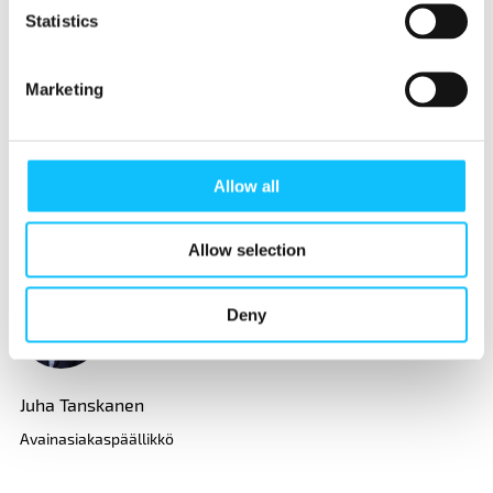
Statistics
041 317 8887
juha.tanskanen@fairtrade.fi
Marketing
Allow all
Allow selection
KIRJOITTAJA
Deny
Juha Tanskanen
Avainasiakaspäällikkö