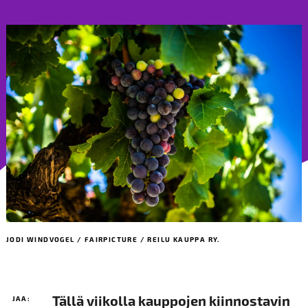
JODI WINDVOGEL / FAIRPICTURE / REILU KAUPPA RY.
Tällä viikolla kauppojen kiinnostavin
JAA: