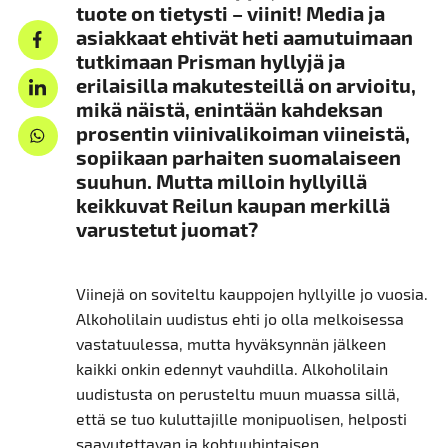
tuote on tietysti – viinit! Media ja
asiakkaat ehtivät heti aamutuimaan
tutkimaan Prisman hyllyjä ja
erilaisilla makutesteillä on arvioitu,
mikä näistä, enintään kahdeksan
prosentin viinivalikoiman viineistä,
sopiikaan parhaiten suomalaiseen
suuhun. Mutta milloin hyllyillä
keikkuvat Reilun kaupan merkillä
varustetut juomat?
Viinejä on soviteltu kauppojen hyllyille jo vuosia.
Alkoholilain uudistus ehti jo olla melkoisessa
vastatuulessa, mutta hyväksynnän jälkeen
kaikki onkin edennyt vauhdilla. Alkoholilain
uudistusta on perusteltu muun muassa sillä,
että se tuo kuluttajille monipuolisen, helposti
saavutettavan ja kohtuuhintaisen