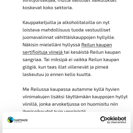
koskevat koko sektoria.
Kauppaketjuilla ja alkoholitaloilla on nyt
loistava mahdollisuus tuoda vastuulliset
juomavalinnat vähittäiskauppojen hyllyille.
Näkisin mielelläni hyllyssä
Reilun kaupan
sertifioituja viinejä
tai kesäistä Reilun kaupan
sangriaa. Tai miksipä ei vaikka Reilun kaupan
glögiä, kun taas illat viilenevät ja pimeä
laskeutuu jo ennen kello kuutta.
Me Reilussa kaupassa autamme kyllä hyvien
viinimakujen lisäksi täyttämään kauppojen hyllyt
viinillä, jonka arvoketjussa on huomioitu niin
ihmisoikeudet kuin ympäristö.