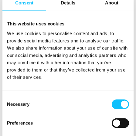
Haluatko jutella lisää Reilun
Consent
Details
About
kaupan viineistä?
This website uses cookies
We use cookies to personalise content and ads, to
provide social media features and to analyse our traffic.
We also share information about your use of our site with
our social media, advertising and analytics partners who
may combine it with other information that you’ve
provided to them or that they’ve collected from your use
of their services.
Consent
Necessary
Selection
JUHA TANSKANEN
Preferences
Avainasiakaspäällikkö