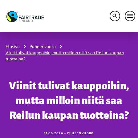
Avaa hakuv
Avaa
S
k
i
Etusivu
Puheenvuoro
p
Viinit tulivat kauppoihin, mutta milloin niitä saa Reilun kaupan
t
tuotteina?
o
c
o
n
Viinit tulivat kauppoihin,
t
e
n
mutta milloin niitä saa
t
Reilun kaupan tuotteina?
11.06.2024 - PUHEENVUORO