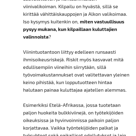
viinivalikoiman. Kilpailu on hyvästä, sillä se
kirittää vähittäiskauppojen ja Alkon valikoimaa.
Iso kysymys kuitenkin on,
miten vastuullisuus
pysyy mukana, kun kilpaillaan kuluttajien
valinnoista
?
Viinintuotantoon liittyy edelleen runsaasti
ihmisoikeusriskejä. Riskit myös kasvavat mitä
edullisempiin viineihin siirrytään, sillä
työvoimakustannukset ovat valitettavan yleinen
keino pihistää, kun lopputuotteen hintaa
halutaan painaa kuluttajaa ajatellen alemmas.
Esimerkiksi Etelä-Afrikassa, jossa tuotetaan
paljon huokeita bulkkiviinejä, on työtekijöiden
oikeuksissa ja hyvinvoinnissa paikoin paljon
korjattavaa. Vaikka työntekijöiden palkat ja
työsuhteet sekä paikalliset edellytykset ja lain