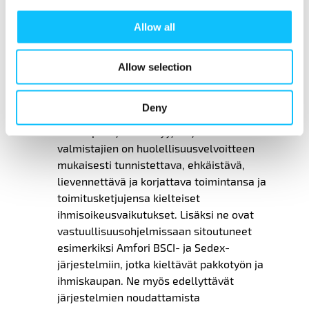
monimutkaisten alihankintaketjujen
Allow all
purkamista sekä
velkaannuttavan
rekrytointimallin poistamista.
Allow selection
Alan toimijat eivät ainoastaan tunne alan
riskejä ja ratkaisukeinoja, vaan ovat jo
Deny
sitoutuneet keinojen käyttöönottoon. Suomen
suurimpien jälleenmyyjien ja teollisten
valmistajien on huolellisuusvelvoitteen
mukaisesti tunnistettava, ehkäistävä,
lievennettävä ja korjattava toimintansa ja
toimitusketjujensa kielteiset
ihmisoikeusvaikutukset
. Lisäksi ne ovat
vastuullisuusohjelmissaan sitoutuneet
esimerkiksi Amfori BSCI- ja Sedex-
järjestelmiin, jotka kieltävät pakkotyön ja
ihmiskaupan. Ne myös edellyttävät
järjestelmien
noudattamista