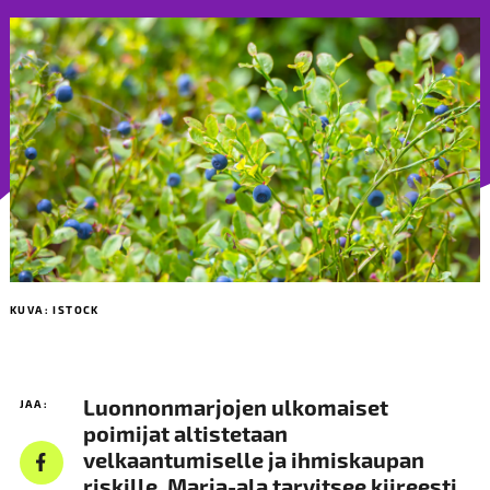
KUVA: ISTOCK
Luonnonmarjojen ulkomaiset
JAA:
poimijat altistetaan
velkaantumiselle ja ihmiskaupan
riskille. Marja-ala tarvitsee kiireesti