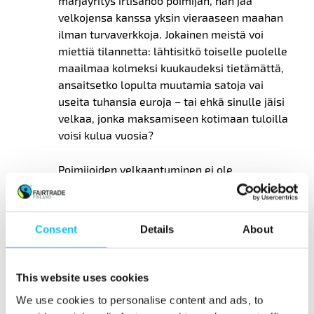
marjayritys irtisanoo poimijan, hän jää
velkojensa kanssa yksin vieraaseen maahan
ilman turvaverkkoja. Jokainen meistä voi
miettiä tilannetta: lähtisitkö toiselle puolelle
maailmaa kolmeksi kuukaudeksi tietämättä,
ansaitsetko lopulta muutamia satoja vai
useita
tuhansia euroja – tai ehkä sinulle jäisi
velkaa
, jonka maksamiseen kotimaan tuloilla
voisi kulua vuosia?
Poimijoiden velkaantuminen ei ole
ongelmatonta myöskään marjayrityksille ja
jälleenmyyjille. Velka kytkee koko
toimitusketjun ihmiskauppaan liittyviin
Consent
Details
About
riskeihin ja muodostaa myös merkittävän
maineriskin. Se heikentää edellytyksiä
kestävälle liiketoiminnalle ja vaikeuttaa
This website uses cookies
sosiaalisen vastuun edistämistä.
We use cookies to personalise content and ads, to