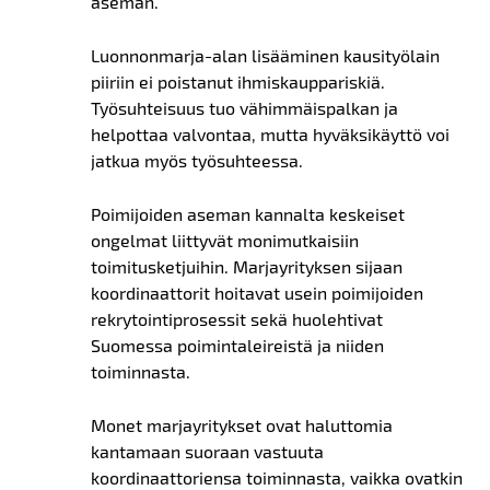
aseman.
Luonnonmarja-alan lisääminen kausityölain
piiriin ei poistanut ihmiskauppariskiä.
Työsuhteisuus tuo vähimmäispalkan ja
helpottaa valvontaa, mutta hyväksikäyttö voi
jatkua myös työsuhteessa.
Poimijoiden
aseman
kannalta keskeiset
ongelmat liittyvät monimutkaisiin
toimitusketjuihin. Marjayrityksen sijaan
koordinaattorit hoitavat usein poimijoiden
rekrytointiprosessit sekä huolehtivat
Suomessa poimintaleireistä ja niiden
toiminnasta.
Monet marjayritykset ovat haluttomia
kantamaan suoraan vastuuta
koordinaattoriensa toiminnasta, vaikka ovatkin