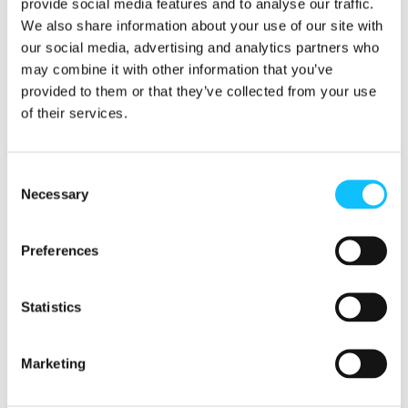
provide social media features and to analyse our traffic.
Reilun kaupan kriteerien mukaan
We also share information about your use of our site with
marjayritysten on katettava poimijoiden
our social media, advertising and analytics partners who
matkakulut ihmiskauppariskin vähentämiseksi.
may combine it with other information that you’ve
Myös jälleenmyyjien ja teollisten valmistajien
provided to them or that they’ve collected from your use
on osallistuttava kustannuksiin.
of their services.
Vastuu kuuluu koko
Consent
Necessary
toimitusketjulle
Selection
Preferences
Jo yli kahden vuosikymmenen ajan marja-alan
toimijat – viranomaiset, jälleenmyyjät,
teolliset valmistajat ja marjayritykset – ovat
Statistics
vierittäneet vastuun marja-alan ongelmista
toisilleen.
Vastuunkierron on vihdoin
loputtava, ja jokaisen alan toimijan kannettava
Marketing
vastuunsa
ihmiskaupan ehkäisemisessä. Tämä
edellyttää ongelman juurisyihin tarttumista: