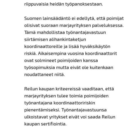
riippuvaisia heidän työpanoksestaan.
Suomen lainsäädäntö ei edellytä, että poimijat
olisivat suoraan marjayrityksen palveluksessa.
Tämä mahdollistaa työnantajavastuun
siirtämisen alihankintaketjun
koordinaattoreille ja lisää hyväksikäytön
riskiä. Aikaisempina vuosina koordinaattorit
ovat solmineet poimijoiden kanssa
työsopimuksia mutta eivät ole kuitenkaan
noudattaneet niitä.
Reilun kaupan kriteereissä vaaditaan, että
marjayrityksen tulee toimia poimijoiden
työnantajana koordinaattoririskin
pienentämiseksi. Työnantajavastuunsa
ulkoistavat yritykset eivät voi saada Reilun
kaupan sertifiointia.