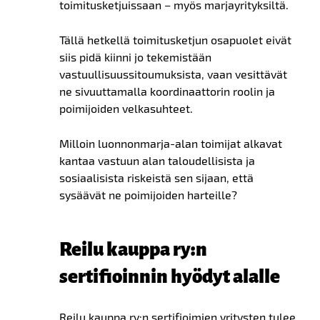
toimitusketjuissaan
–
myös marjayrityksiltä.
Tällä hetkellä toimitusketjun osapuolet eivät
siis pidä kiinni jo tekemistään
vastuullisuussitoumuksista, vaan vesittävät
ne sivuuttamalla koordinaattorin roolin ja
poimijoiden velkasuhteet.
Milloin luonnonmarja-alan toimijat alkavat
kantaa vastuun alan taloudellisista ja
sosiaalisista riskeistä sen sijaan, että
sysäävät ne poimijoiden harteille?
Reilu kauppa ry:n
sertifioinnin hyödyt alalle
Reilu kauppa ry:n sertifioimien yritysten tulee