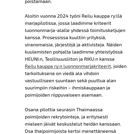
poistamaan.
Aloitin vuonna 2024 työni Reilu kauppa ry:llä
marjapilotissa, jossa laadimme kriteerit
luonnonmarja-alalle yhdessä toimitusketjujen
kanssa. Prosessissa kuultiin yrityksiä,
viranomaisia, järjestöjä ja aktivisteja. Näiden
kuulemisten pohjalta laadimme yhteistyössä
HEUNI:n, Teollisuusliiton ja RIKU:n kanssa
Reilu kauppa ry:n luonnonmarjakriteerit
, joiden
tarkoituksena on viedä ala vihdoin
vastuulliseen suuntaan sekä puuttua alan
suurimpiin riskeihin – ihmiskauppaan j
a
poimijoiden riippuvaiseen asemaan.
Osana pilottia seurasin Thaimaassa
poimijoiden rekrytointeja, ja erityisesti
mieleen jäivät keskustelut heidän kanssaan.
Osa thaipoimijoista kertoi menettäneensä