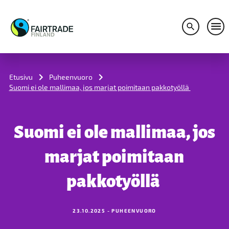
Avaa hakuv
Avaa
S
k
i
Etusivu
Puheenvuoro
p
Suomi ei ole mallimaa, jos marjat poimitaan pakkotyöllä
t
o
c
o
Suomi ei ole mallimaa, jos
n
t
e
marjat poimitaan
n
t
pakkotyöllä
23.10.2025 - PUHEENVUORO