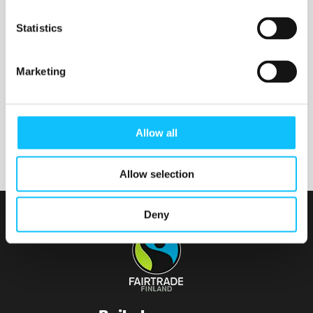
Nurmijärven seurakunta
Statistics
Marketing
Tainionvirran seurakunta
Allow all
Allow selection
Deny