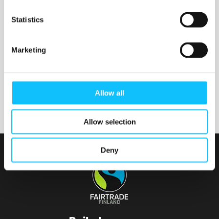
Nurmijärven seurakunta
Statistics
Marketing
Tainionvirran seurakunta
Allow all
Allow selection
Deny