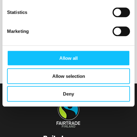
Nurmijärven seurakunta
Statistics
Marketing
Tainionvirran seurakunta
Allow all
Allow selection
Deny