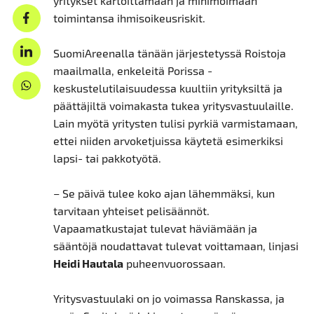
yritykset kartoittamaan ja minimoimaan
toimintansa ihmisoikeusriskit.
SuomiAreenalla tänään järjestetyssä Roistoja
maailmalla, enkeleitä Porissa -
keskustelutilaisuudessa kuultiin yrityksiltä ja
päättäjiltä voimakasta tukea yritysvastuulaille.
Lain myötä yritysten tulisi pyrkiä varmistamaan,
ettei niiden arvoketjuissa käytetä esimerkiksi
lapsi- tai pakkotyötä.
– Se päivä tulee koko ajan lähemmäksi, kun
tarvitaan yhteiset pelisäännöt.
Vapaamatkustajat tulevat häviämään ja
sääntöjä noudattavat tulevat voittamaan, linjasi
Heidi Hautala
puheenvuorossaan.
Yritysvastuulaki on jo voimassa Ranskassa, ja