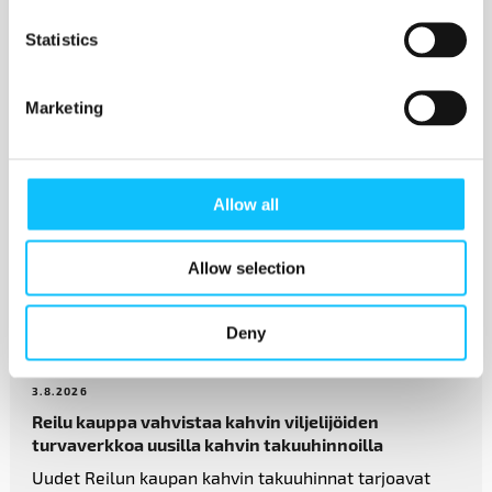
Statistics
Katso myös
Marketing
Allow all
Allow selection
Deny
3.8.2026
Reilu kauppa vahvistaa kahvin­ viljelijöiden
turvaverkkoa uusilla kahvin takuuhinnoilla
Uudet Reilun kaupan kahvin takuuhinnat tarjoavat