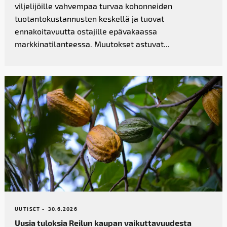
viljelijöille vahvempaa turvaa kohonneiden
tuotantokustannusten keskellä ja tuovat
ennakoitavuutta ostajille epävakaassa
markkinatilanteessa. Muutokset astuvat...
UUTISET -
30.6.2026
Uusia tuloksia Reilun kaupan vaikutta­vuudesta