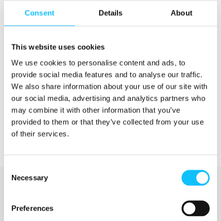
Consent
Details
About
Lakiin suhtautui myönteisesti myös
tilaisuudessa puhunut kokoomuksen
kansanedustaja
Juhana Vartiainen
.
This website uses cookies
We use cookies to personalise content and ads, to
Roistoja maailmalla, enkeleitä Porissa -
provide social media features and to analyse our traffic.
keskustelutilaisuuden järjestivät Reilu kauppa
We also share information about your use of our site with
ry, Kepa, Suomen UNICEF, Ammattiliitto Pro, Ahjo
our social media, advertising and analytics partners who
Communications ja Finnwatch.
may combine it with other information that you’ve
provided to them or that they’ve collected from your use
of their services.
Consent
Necessary
Selection
Preferences