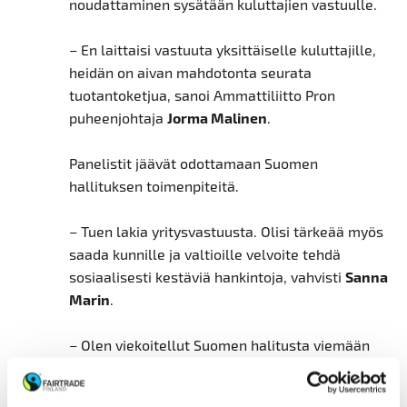
noudattaminen sysätään kuluttajien vastuulle.
– En laittaisi vastuuta yksittäiselle kuluttajille,
heidän on aivan mahdotonta seurata
tuotantoketjua, sanoi Ammattiliitto Pron
puheenjohtaja
Jorma Malinen
.
Panelistit jäävät odottamaan Suomen
hallituksen toimenpiteitä.
– Tuen lakia yritysvastuusta. Olisi tärkeää myös
saada kunnille ja valtioille velvoite tehdä
sosiaalisesti kestäviä hankintoja, vahvisti
Sanna
Marin
.
– Olen viekoitellut Suomen halitusta viemään
eteenpäin sitovaa yritysvastuulakia, Hautala
kertoi.