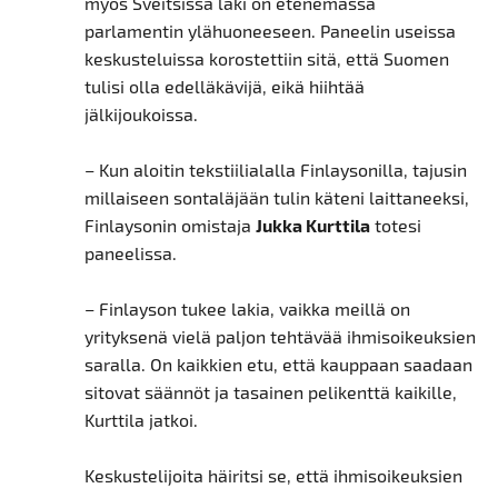
myös Sveitsissä laki on etenemässä
parlamentin ylähuoneeseen. Paneelin useissa
keskusteluissa korostettiin sitä, että Suomen
tulisi olla edelläkävijä, eikä hiihtää
jälkijoukoissa.
– Kun aloitin tekstiilialalla Finlaysonilla, tajusin
millaiseen sontaläjään tulin käteni laittaneeksi,
Finlaysonin omistaja
Jukka Kurttila
totesi
paneelissa.
– Finlayson tukee lakia, vaikka meillä on
yrityksenä vielä paljon tehtävää ihmisoikeuksien
saralla. On kaikkien etu, että kauppaan saadaan
sitovat säännöt ja tasainen pelikenttä kaikille,
Kurttila jatkoi.
Keskustelijoita häiritsi se, että ihmisoikeuksien