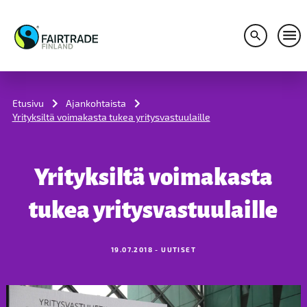
Avaa hakuv
Avaa
S
k
i
Etusivu
Ajankohtaista
p
Yrityksiltä voimakasta tukea yritysvastuulaille
t
o
c
o
Yrityksiltä voimakasta
n
t
e
tukea yritysvastuulaille
n
t
19.07.2018 - UUTISET