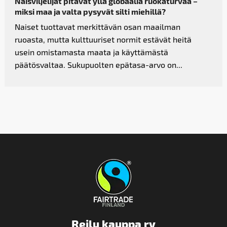
Naisviljelijät pitävät yllä globaalia ruokaturvaa –
miksi maa ja valta pysyvät silti miehillä?
Naiset tuottavat merkittävän osan maailman
ruoasta, mutta kulttuuriset normit estävät heitä
usein omistamasta maata ja käyttämästä
päätösvaltaa. Sukupuolten epätasa-arvo on...
Reilu kauppa ry