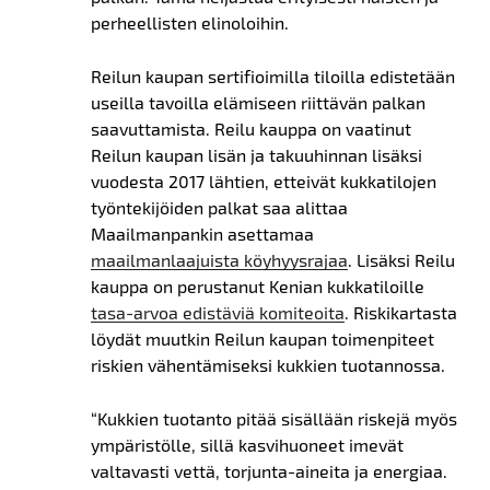
perheellisten elinoloihin.
Reilun kaupan sertifioimilla tiloilla edistetään
useilla tavoilla elämiseen riittävän palkan
saavuttamista. Reilu kauppa on vaatinut
Reilun kaupan lisän ja takuuhinnan lisäksi
vuodesta 2017 lähtien, etteivät kukkatilojen
työntekijöiden palkat saa alittaa
Maailmanpankin asettamaa
maailmanlaajuista köyhyysrajaa
. Lisäksi Reilu
kauppa on perustanut Kenian kukkatiloille
tasa-arvoa edistäviä komiteoita
. Riskikartasta
löydät muutkin Reilun kaupan toimenpiteet
riskien vähentämiseksi kukkien tuotannossa.
“Kukkien tuotanto pitää sisällään riskejä myös
ympäristölle, sillä kasvihuoneet imevät
valtavasti vettä, torjunta-aineita ja energiaa.