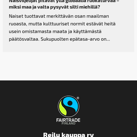
Naisviljelijät pitävät yllä globaalia ruokaturvaa –
miksi maa ja valta pysyvät silti miehillä?
Naiset tuottavat merkittävän osan maailman
ruoasta, mutta kulttuuriset normit estävät heitä
usein omistamasta maata ja käyttämästä
päätösvaltaa. Sukupuolten epätasa-arvo on...
Reilu kauppa ry