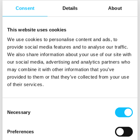
täyttämisessä.
Consent
Details
About
Vuonna 2023 lanseerattu
työkalu
auttaa
This website uses cookies
ymmärtämään, miten tuotantoketjujen riskit
ovat erottamattomasti yhteydessä
We use cookies to personalise content and ads, to
ihmisoikeusrikkomusten ja ympäristöhaittojen
provide social media features and to analyse our traffic.
perimmäisiin syihin, kuten köyhyyteen,
We also share information about your use of our site with
eriarvoisuuteen ja hyväksikäyttöön.
our social media, advertising and analytics partners who
may combine it with other information that you’ve
Riskikarttaa työstetään ja päivitetään yhdessä
provided to them or that they’ve collected from your use
viljelijäosuuskuntien, työntekijöiden, viljelmien
of their services.
johdon, kuudessa eri maanosassa
työskentelevien Reilun kaupan työntekijöiden
sekä ulkopuolisten asiantuntijoiden kanssa.
Consent
Necessary
Sen avulla yritykset voivat kehittää tehokkaita
Selection
keinoja riskien torjuntaan ja käytäntöjen
muuttamiseen sellaisiksi, että ne parantavat
Preferences
ihmisten elämää ja suojelevat ympäristöä.