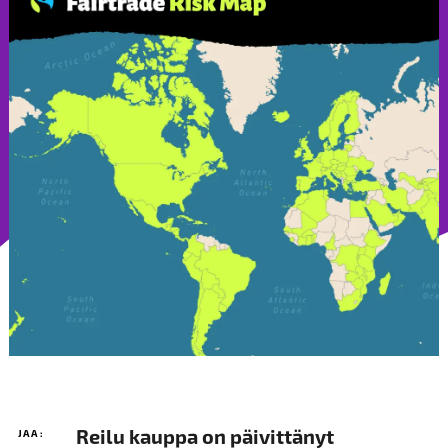
Reilu kauppa on päivittänyt
JAA: