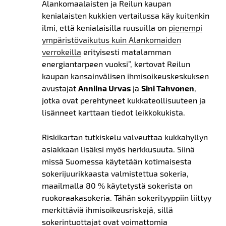
Alankomaalaisten ja Reilun kaupan
kenialaisten kukkien vertailussa käy kuitenkin
ilmi, että kenialaisilla ruusuilla on
pienempi
ympäristövaikutus kuin Alankomaiden
verrokeilla
erityisesti matalamman
energiantarpeen vuoksi
”, kertovat Reilun
kaupan kansainvälisen ihmisoikeuskeskuksen
avustajat
Anniina Urvas
ja
Sini Tahvonen
,
jotka ovat perehtyneet kukkateollisuuteen ja
lisänneet karttaan tiedot leikkokukista.
Riskikartan tutkiskelu valveuttaa kukkahyllyn
asiakkaan lisäksi myös herkkusuuta. Siinä
missä Suomessa käytetään kotimaisesta
sokerijuurikkaasta valmistettua sokeria,
maailmalla 80 % käytetystä sokerista on
ruokoraakasokeria. Tähän sokerityyppiin liittyy
merkittäviä ihmisoikeusriskejä, sillä
sokerintuottajat ovat voimattomia