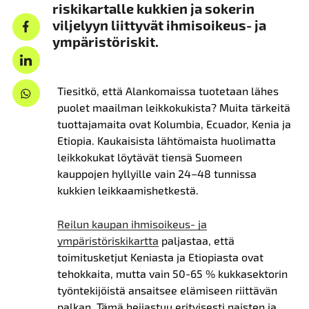
riskikartalle kukkien ja sokerin
viljelyyn liittyvät ihmisoikeus- ja
ympäristöriskit.
Tiesitkö, että Alankomaissa tuotetaan lähes
puolet maailman leikkokukista? Muita tärkeitä
tuottajamaita ovat Kolumbia, Ecuador, Kenia ja
Etiopia. Kaukaisista lähtömaista huolimatta
leikkokukat löytävät tiensä Suomeen
kauppojen hyllyille vain 24–48 tunnissa
kukkien leikkaamishetkestä.
Reilun kaupan ihmisoikeus- ja
ympäristöriskikartta
paljastaa, että
toimitusketjut Keniasta ja Etiopiasta ovat
tehokkaita, mutta vain 50-65 % kukkasektorin
työntekijöistä ansaitsee elämiseen riittävän
palkan. Tämä heijastuu erityisesti naisten ja