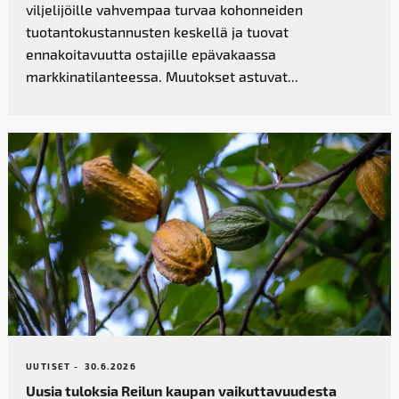
viljelijöille vahvempaa turvaa kohonneiden
tuotantokustannusten keskellä ja tuovat
ennakoitavuutta ostajille epävakaassa
markkinatilanteessa. Muutokset astuvat...
UUTISET -
30.6.2026
Uusia tuloksia Reilun kaupan vaikutta­vuudesta