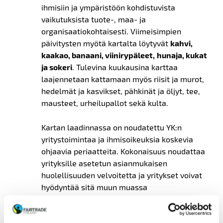
ihmisiin ja ympäristöön kohdistuvista
vaikutuksista tuote-, maa- ja
organisaatiokohtaisesti. Viimeisimpien
päivitysten myötä kartalta löytyvät
kahvi,
kaakao, banaani, viinirypäleet,
hunaja, kukat
ja sokeri
. Tulevina kuukausina karttaa
laajennetaan kattamaan myös riisit ja murot,
hedelmät ja kasvikset, pähkinät ja öljyt, tee,
mausteet, urheilupallot sekä kulta.
Kartan laadinnassa on noudatettu YK:n
yritystoimintaa ja ihmisoikeuksia koskevia
ohjaavia periaatteita. Kokonaisuus noudattaa
yrityksille asetetun asianmukaisen
huolellisuuden velvoitetta ja yritykset voivat
hyödyntää sitä muun muassa
yritysvastuudirektiivin
,
kestävyysraportointidirektiivin ja
metsäkatoasetuksen vaatimusten