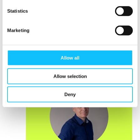
Statistics
Reilun kaupan verkosto julkaisi
Marketing
riskikarttatyökalun kansainväliseen käyttöön
25.1.2023. Riskikarttatyön vetovastuussa on
Suomen Reilu kauppa ry.
Allow all
Allow selection
Deny