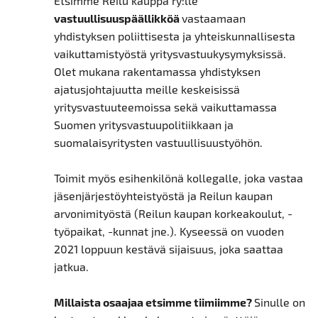
Etsimme Reilu kauppa ry:lle
vastuullisuuspäällikköä
vastaamaan
yhdistyksen poliittisesta ja yhteiskunnallisesta
vaikuttamistyöstä yritysvastuukysymyksissä.
Olet mukana rakentamassa yhdistyksen
ajatusjohtajuutta meille keskeisissä
yritysvastuuteemoissa sekä vaikuttamassa
Suomen yritysvastuupolitiikkaan ja
suomalaisyritysten vastuullisuustyöhön.
Toimit myös esihenkilönä kollegalle, joka vastaa
jäsenjärjestöyhteistyöstä ja Reilun kaupan
arvonimityöstä (Reilun kaupan korkeakoulut, -
työpaikat, -kunnat jne.). Kyseessä on vuoden
2021 loppuun kestävä sijaisuus, joka saattaa
jatkua.
Millaista osaajaa etsimme tiimiimme?
Sinulle on