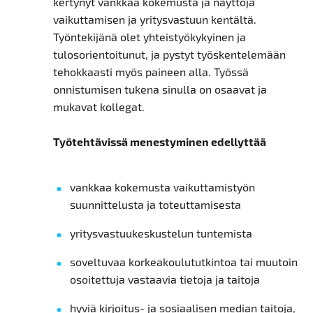
kertynyt vankkaa kokemusta ja näyttöjä
vaikuttamisen ja yritysvastuun kentältä.
Työntekijänä olet yhteistyökykyinen ja
tulosorientoitunut, ja pystyt työskentelemään
tehokkaasti myös paineen alla. Työssä
onnistumisen tukena sinulla on osaavat ja
mukavat kollegat.
Työtehtävissä menestyminen edellyttää
vankkaa kokemusta vaikuttamistyön
suunnittelusta ja toteuttamisesta
yritysvastuukeskustelun tuntemista
soveltuvaa korkeakoulututkintoa tai muutoin
osoitettuja vastaavia tietoja ja taitoja
hyviä kirjoitus- ja sosiaalisen median taitoja,