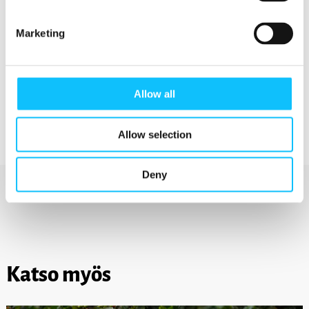
Amerikan tuottajaverkostot, ympäri maailman
toimivia Reilun kaupan järjestöjä ja kattojärjestö
Marketing
Fairtrade International Saksassa. Reilun kaupan
tuotteita viljellään 75 maassa ja myydään yli
140 maassa.
Allow all
Allow selection
Deny
Katso myös