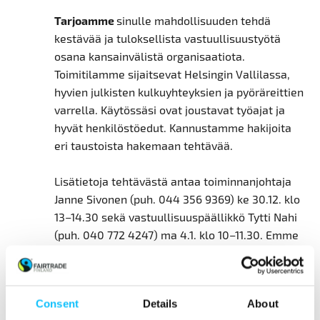
Tarjoamme
sinulle mahdollisuuden tehdä
kestävää ja tuloksellista vastuullisuustyötä
osana kansainvälistä organisaatiota.
Toimitilamme sijaitsevat Helsingin Vallilassa,
hyvien julkisten kulkuyhteyksien ja pyöräreittien
varrella. Käytössäsi ovat joustavat työajat ja
hyvät henkilöstöedut. Kannustamme hakijoita
eri taustoista hakemaan tehtävää.
Lisätietoja tehtävästä antaa toiminnanjohtaja
Janne Sivonen (puh. 044 356 9369) ke 30.12. klo
13–14.30 sekä vastuullisuuspäällikkö Tytti Nahi
(puh. 040 772 4247) ma 4.1. klo 10–11.30. Emme
valitettavasti ehdi vastata
sähköpostitiedusteluihin. Haastattelut pidetään
19.–21.1.2021
.
Consent
Details
About