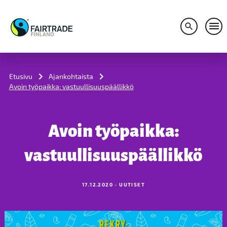
Avaa hakuv
Avaa
S
k
i
Etusivu
Ajankohtaista
p
Avoin työpaikka: vastuullisuuspäällikkö
t
o
c
o
Avoin työpaikka:
n
t
e
vastuullisuuspäällikkö
n
t
17.12.2020 - UUTISET