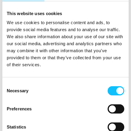
Lähetä hakemuksesi ansioluetteloineen ja
palkkatoiveineen sekä lyhyt esittelyvideo (max.
This website uses cookies
2 min) viimeistään
7.1. klo 12
mennessä
We use cookies to personalise content and ads, to
osoitteeseen
rekry@fairtrade.fi
.
provide social media features and to analyse our traffic.
We also share information about your use of our site with
*
HAKU TÄHÄN TYÖTEHTÄVÄÄN ON
our social media, advertising and analytics partners who
PÄÄTTYNYT
.*
may combine it with other information that you’ve
provided to them or that they’ve collected from your use
Reilu kauppa ry on yhdistys, joka edistää Reilua
of their services.
kauppaa Suomessa ja Baltian maissa, lisensoi
Reilun kaupan merkkiä, osallistuu
yritysvastuuta koskevaan yhteiskunnalliseen
Consent
Necessary
Selection
keskusteluun ja toteuttaa Reilun kaupan
viljelijöitä ja työntekijöitä tukevia hankkeita
Afrikassa ja Latinalaisessa Amerikassa.
Preferences
Reilu kauppa ry on osa kansainvälistä verkostoa,
Statistics
johon kuuluu Aasian, Afrikan sekä Latinalaisen