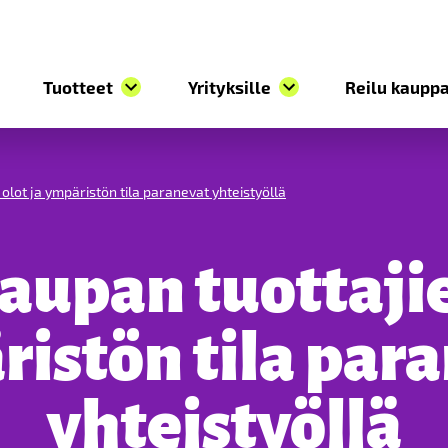
Tuotteet
Yrityksille
Reilu kauppa
olot ja ympäristön tila paranevat yhteistyöllä
aupan tuottajie
istön tila par
yhteistyöllä