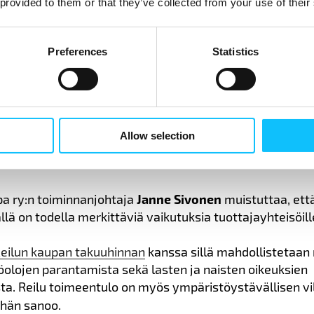
 provided to them or that they’ve collected from your use of their
pan lisä
n käytöstä päättävät tuottajat itse, mutta mitä s
sä saadaan aikaan?
Preferences
Statistics
 konkreettisen esimerkin Apbosmamin banaaniosuuskun
ellä Reilun kaupan lisällä on parannettu logistiikkaa, jär
a, rakennettu toimistotilat sekä torjuttu niin sanottua
a tuhoaa banaaniviljelmiä. Lisäksi hyvinvointiin on panos
ähtäimellä perustamalla jalkapalloakatemia, joka tukee
Allow selection
aisten lasten terveellisiä elämäntapoja ja kehittää posi
urheilua kohtaan.
pa ry:n toiminnanjohtaja
Janne Sivonen
muistuttaa, ett
llä on todella merkittäviä vaikutuksia tuottajayhteisöill
eilun kaupan takuuhinnan
kanssa sillä mahdollistetaa
olojen parantamista sekä lasten ja naisten oikeuksien
ta. Reilu toimeentulo on myös ympäristöystävällisen vi
,
hän sanoo.