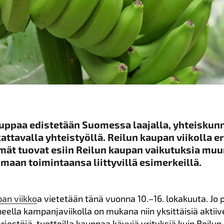
uppaa edistetään Suomessa laajalla, yhteiskunn
kattavalla yhteistyöllä. Reilun kaupan viikolla er
mät tuovat esiin Reilun kaupan vaikutuksia mu
aan toimintaansa liittyvillä esimerkeillä.
pan viikko
a vietetään tänä vuonna 10.–16. lokakuuta. Jo 
ella kampanjaviikolla on mukana niin yksittäisiä aktiiv
rjestöjä, tuotteilla kauppaa käyviä yrityksiä kuin Reilu