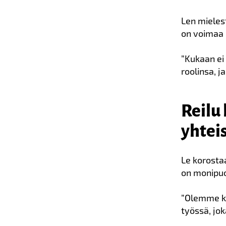
Len mielest
on voimaa 
”Kukaan ei 
roolinsa, 
Reilu
yhteis
Le korosta
on monipuo
”Olemme ku
työssä, jo