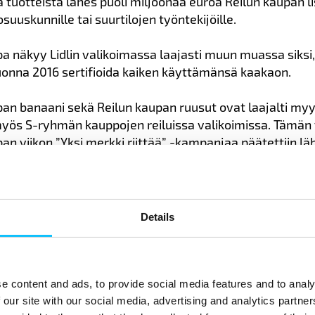
ä tuotteista lähes puoli miljoonaa euroa Reilun kaupan l
osuuskunnille tai suurtilojen työntekijöille.
pa näkyy Lidlin valikoimassa laajasti muun muassa siksi,
vuonna 2016 sertifioida kaiken käyttämänsä kaakaon.
pan banaani sekä Reilun kaupan ruusut ovat laajalti my
myös S-ryhmän kauppojen reiluissa valikoimissa. Tämän
an viikon ”Yksi merkki riittää” -kampanjaa päätettiin lä
laajemmalla valikoimalla. S-kauppojen verkkokaupast
koima Reilun kaupan sertifioiduista tuotteista.
Details
n kaupan lisällä on suuri
tys tuottajayhteisöille
e content and ads, to provide social media features and to analy
 our site with our social media, advertising and analytics partn