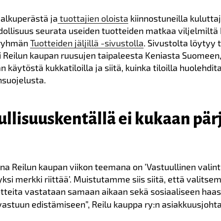
 alkuperästä ja
tuottajien oloista
kiinnostuneilla kuluttaj
llisuus seurata useiden tuotteiden matkaa viljelmiltä
-ryhmän
Tuotteiden jäljillä -sivustolla
. Sivustolta löytyy 
i Reilun kaupan ruusujen taipaleesta Keniasta Suomeen,
n käytöstä kukkatiloilla ja siitä, kuinka tiloilla huolehdit
suojelusta.
ullisuuskentällä ei kukaan pär
na Reilun kaupan viikon teemana on ’Vastuullinen valinta
ksi merkki riittää’. Muistutamme siis siitä, että valitsem
tteita vastataan samaan aikaan sekä sosiaaliseen haast
astuun edistämiseen”, Reilu kauppa ry:n asiakkuusjoht