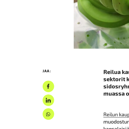
Reilua ka
JAA:
sektorit 
sidosryh
muassa om
Reilun kau
muodostune
kansalaisjä