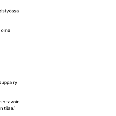
teistyössä
on oma
kauppa ry
in tavoin
 tilaa.”