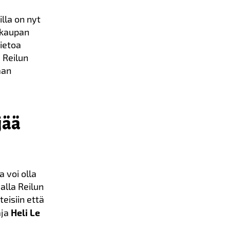
illa on nyt
 kaupan
tietoa
 Reilun
aan
jää
 voi olla
alla Reilun
eisiin että
aja
Heli Le