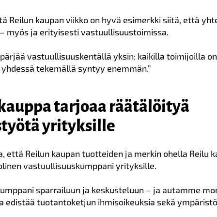
ä Reilun kaupan viikko on hyvä esimerkki siitä, että yh
– myös ja erityisesti vastuullisuustoimissa.
pärjää vastuullisuuskentällä yksin: kaikilla toimijoilla 
ja yhdessä tekemällä syntyy enemmän.”
 kauppa tarjoaa räätälöityä
työtä yrityksille
a, että Reilun kaupan tuotteiden ja merkin ohella Reilu 
linen vastuullisuuskumppani yrityksille.
mppani sparrailuun ja keskusteluun – ja autamme mon
ka edistää tuotantoketjun ihmisoikeuksia sekä ympäristön