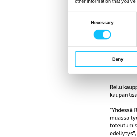
other information that you’ve
Reilun kau
käytännös
Consent
Necessary
Selection
Lidl antaa
Perusta: si
koulutuksi
tautia, jok
pitkällä t
Deny
osuuskuntal
asennetta 
Reilu kaup
kaupan lisä
”Yhdessä
R
muassa työ
toteutumis
edellytys
”