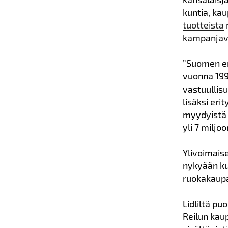
kuntia, kau
tuotteista
kampanjavi
”Suomen en
vuonna 199
vastuullis
lisäksi erit
myydyistä 
yli 7 miljo
Ylivoimais
nykyään ku
ruokakaupa
Lidliltä p
Reilun kau