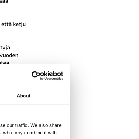
isää
 että ketju
ytyjä
 vuoden
hteä
a löytyy
About
se our traffic. We also share
ers who may combine it with