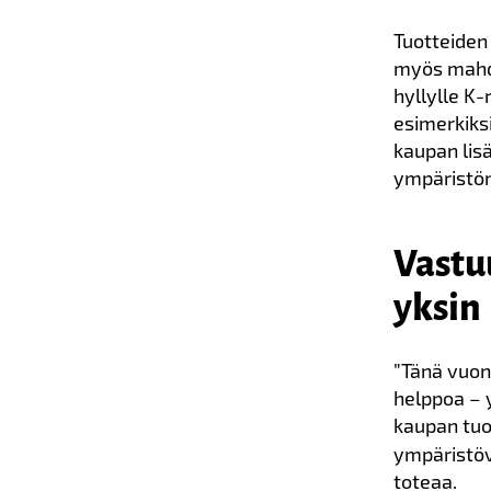
Tuotteiden
myös mahdo
hyllylle K
esimerkiks
kaupan lisä
ympäristön
Vastu
yksin
”Tänä vuon
helppoa – y
kaupan tuo
ympäristöv
toteaa.