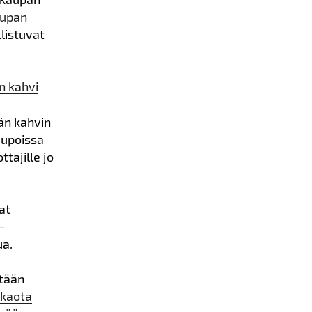
aupan
listuvat
n kahvi
än kahvin
aupoissa
tajille jo
at
-
ua.
stään
akaota