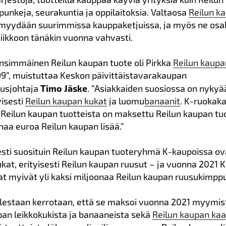
punkeja, seurakuntia ja oppilaitoksia. Valtaosa
Reilun k
myydään suurimmissa kauppaketjuissa, ja myös ne osal
ikkoon tänäkin vuonna vahvasti.
simmäinen Reilun kaupan tuote oli Pirkka
Reilun kaupa
9”, muistuttaa Keskon päivittäistavarakaupan
uusjohtaja
Timo Jäske
. ”Asiakkaiden suosiossa on nykyä
yisesti
Reilun kaupan kukat
ja luomu
banaanit
. K-ruokak
Reilun kaupan tuotteista on maksettu Reilun kaupan tuot
onaa euroa Reilun kaupan lisää.”
esti suosituin Reilun kaupan tuoteryhmä K-kaupoissa ov
kat, erityisesti Reilun kaupan ruusut – ja vuonna 2021 K
t myivät yli kaksi miljoonaa Reilun kaupan ruusukimpp
uolestaan kerrotaan, että se maksoi vuonna 2021 myymi
pan leikkokukista ja banaaneista sekä
Reilun kaupan ka