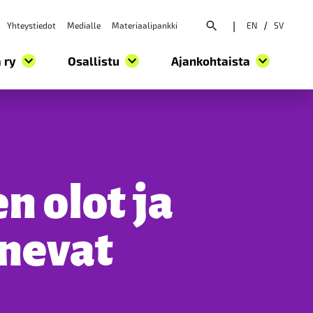
Yhteystiedot
Medialle
Materiaalipankki
|
EN
/
SV
Avaa hakuvalikko
 ry
Osallistu
Ajankohtaista
n olot ja
anevat