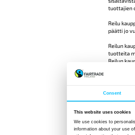
sisältävist
tuottajien 
Reilu kaup
päätti jo 
Reilun kau
tuotteita 
Reilun kaup
nostamaan 
valmis vali
Consent
Reilu
This website uses cookies
merki
We use cookies to personalis
information about your use of