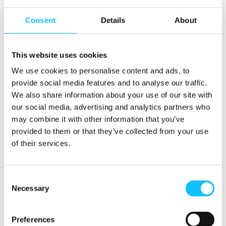
luonnonmarjoja. Tällä hetkellä ainoa
Consent
Details
About
markkinoilla oleva luonnonmarjoille
luotu vastuullisuussertifiointi on Reilu
kauppa -sertifiointi, jota Finnwatch
This website uses cookies
suosittelee yrityksille. Reilu kauppa -
sertifiointi mahdollistaa myös
We use cookies to personalise content and ads, to
kuluttajalle keinon valita kaupassa
provide social media features and to analyse our traffic.
vastuullisuusvarmennettuja
We also share information about your use of our site with
luonnonmarjatuotteita.
our social media, advertising and analytics partners who
may combine it with other information that you’ve
Marja-alan yritysten tulee järjestää
provided to them or that they’ve collected from your use
alihankintaketjunsa niin, että niiden on
of their services.
mahdollista tarjota Reilu kauppa -
sertifioituja marjoja asiakkailleen.
Pakkotyöasetuksen ja yritysvastuulain
Consent
myötä ihmisoikeuksia kunnioittavista
Necessary
Selection
arvoketjuista on tulossa markkinoille
pääsyn ehto.
Preferences