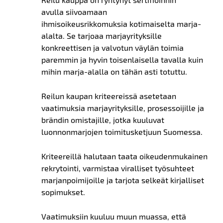
avulla siivoamaan
ihmisoikeusrikkomuksia kotimaiselta marja-
alalta. Se tarjoaa marjayrityksille
konkreettisen ja valvotun väylän toimia
paremmin ja hyvin toisenlaisella tavalla kuin
mihin marja-alalla on tähän asti totuttu.
Reilun kaupan kriteereissä asetetaan
vaatimuksia marjayrityksille, prosessoijille ja
brändin omistajille, jotka kuuluvat
luonnonmarjojen toimitusketjuun Suomessa.
Kriteereillä halutaan taata oikeudenmukainen
rekrytointi, varmistaa viralliset työsuhteet
marjanpoimijoille ja tarjota selkeät kirjalliset
sopimukset.
Vaatimuksiin kuuluu muun muassa, että