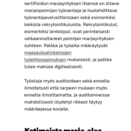
sertifioidun marjayrityksen itsensä on oltava
marjanpoimijan työnantaja ja huolehdittava
työnantajavelvoitteistaan sekä esimerkiksi
kaikista rekrytointikuluista. Rekrytointikulut,
esimerkiksi lentoliput, ovat perinteisesti
velkaannuttaneet poimijan marjayrityksen
suhteen. Palkka ja työaika määräytyvät
maaseutuelinkeinojen
työehtosopimuksen
mukaisesti, ja palkka
tulee maksaa digitaalisesti.
Työoloja myös auditoidaan sekä ennalta
ilmoitetusti että tarpeen mukaan myös
ennalta ilmoittamatta, ja auditoinneissa
mahdollisesti löydetyt rikkeet täytyy
määräajassa korjata.