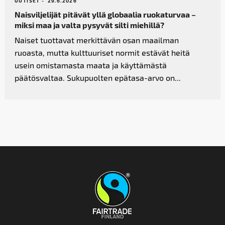
UUTISET -
29.6.2026
Naisviljelijät pitävät yllä globaalia ruokaturvaa –
miksi maa ja valta pysyvät silti miehillä?
Naiset tuottavat merkittävän osan maailman
ruoasta, mutta kulttuuriset normit estävät heitä
usein omistamasta maata ja käyttämästä
päätösvaltaa. Sukupuolten epätasa-arvo on...