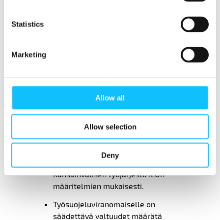
Kansainvälisen
työjärjestö ILO:n määritelmien
Statistics
mukaisten matka- ja rekrytointikulujen
korvaaminen tulee
sisällyttää maaseutuelinkeinojen
Marketing
työehtosopimukseen. Alan yritysten
tulee vaikuttaa asiaan
työehtosopimusneuvotteluissa.
Allow all
Suomessa tulee käynnistää valmistelu
EPP-periaatteen noudattamista
koskevan lain laatimiseksi.
Allow selection
Työnantajilla tulee olla velvollisuus
kattaa kaikki kausityövoiman
Deny
rekrytoinnin kustannukset
Kansainvälisen työjärjestö ILOn
määritelmien mukaisesti.
Työsuojeluviranomaiselle on
säädettävä valtuudet määrätä