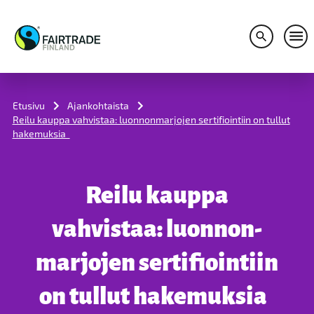
Avaa hakuv
Avaa
S
k
i
Etusivu
Ajankohtaista
p
Reilu kauppa vahvistaa: luonnon­marjojen sertifiointiin on tullut
t
hakemuksia
o
c
o
n
Reilu kauppa
t
e
n
vahvistaa: luonnon­
t
marjojen sertifiointiin
on tullut hakemuksia