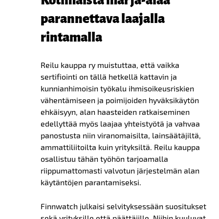
Kotimaista marja-alaa
parannettava laajalla
rintamalla
Reilu kauppa ry muistuttaa, että vaikka
sertifiointi on tällä hetkellä kattavin ja
kunnianhimoisin työkalu ihmisoikeusriskien
vähentämiseen ja poimijoiden hyväksikäytön
ehkäisyyn, alan haasteiden ratkaiseminen
edellyttää myös laajaa yhteistyötä ja vahvaa
panostusta niin viranomaisilta, lainsäätäjiltä,
ammattiliitoilta kuin yrityksiltä. Reilu kauppa
osallistuu tähän työhön tarjoamalla
riippumattomasti valvotun järjestelmän alan
käytäntöjen parantamiseksi.
Finnwatch julkaisi selvityksessään suositukset
sekä yrityksille että päättäjille. Niihin kuuluvat