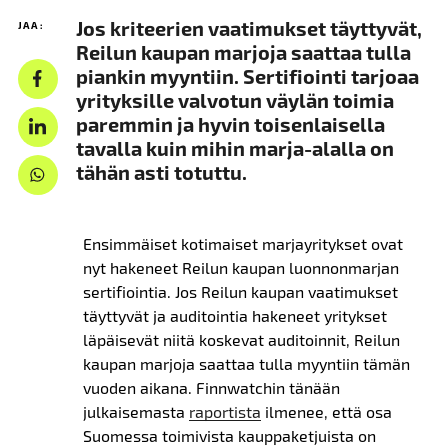
Jos kriteerien vaatimukset täyttyvät,
JAA:
Reilun kaupan marjoja saattaa tulla
piankin myyntiin. Sertifiointi tarjoaa
yrityksille valvotun väylän toimia
paremmin ja hyvin toisenlaisella
tavalla kuin mihin marja-alalla on
tähän asti totuttu.
Ensimmäiset kotimaiset marjayritykset ovat
nyt hakeneet Reilun kaupan luonnonmarjan
sertifiointia. Jos Reilun kaupan vaatimukset
täyttyvät ja auditointia hakeneet yritykset
läpäisevät niitä koskevat auditoinnit, Reilun
kaupan marjoja saattaa tulla myyntiin tämän
vuoden aikana. Finnwatchin tänään
julkaisemasta
raportista
ilmenee, että osa
Suomessa toimivista kauppaketjuista on