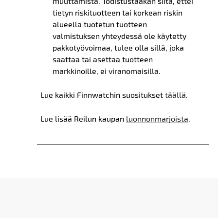
muuttamista. Todistustaakan siitä, ettei
tietyn riskituotteen tai korkean riskin
alueella tuotetun tuotteen
valmistuksen yhteydessä ole käytetty
pakkotyövoimaa, tulee olla sillä, joka
saattaa tai asettaa tuotteen
markkinoille, ei viranomaisilla.
Lue kaikki Finnwatchin suositukset
täällä
.
Lue lisää Reilun kaupan
luonnonmarjoista
.