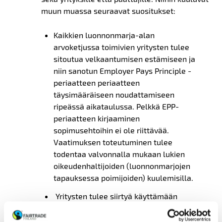
muun muassa seuraavat suositukset:
Kaikkien luonnonmarja-alan
arvoketjussa toimivien yritysten tulee
sitoutua velkaantumisen estämiseen ja
niin sanotun Employer Pays Principle -
periaatteen periaatteen
täysimääräiseen noudattamiseen
ripeässä aikataulussa. Pelkkä EPP-
periaatteen kirjaaminen
sopimusehtoihin ei ole riittävää.
Vaatimuksen toteutuminen tulee
todentaa valvonnalla mukaan lukien
oikeudenhaltijoiden (luonnonmarjojen
tapauksessa poimijoiden) kuulemisilla.
Yritysten tulee siirtyä käyttämään
kolmannen osa puolen
vastuullisuussertifioituja