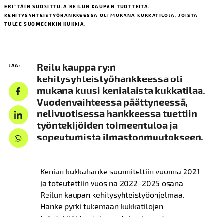
ERITTÄIN SUOSITTUJA REILUN KAUPAN TUOTTEITA.
KEHITYSYHTEISTYÖHANKKEESSA OLI MUKANA KUKKATILOJA, JOISTA
TULEE SUOMEENKIN KUKKIA.
Reilu kauppa ry:n
JAA:
kehitysyhteistyöhankkeessa oli
mukana kuusi kenialaista kukkatilaa.
Vuodenvaihteessa päättyneessä,
nelivuotisessa hankkeessa tuettiin
työntekijöiden toimeentuloa ja
sopeutumista ilmastonmuutokseen.
Kenian kukkahanke suunniteltiin vuonna 2021
ja toteutettiin vuosina 2022–2025 osana
Reilun kaupan kehitysyhteistyöohjelmaa.
Hanke pyrki tukemaan kukkatilojen