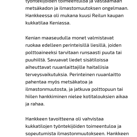
työntekijöiden toimeentuloa ja vastaamaan
metsäkadon ja ilmastomuutoksen ongelmaan.
Hankkeessa oli mukana kuusi Reilun kaupan
kukkatilaa Keniassa.
Kenian maaseudulla monet valmistavat
ruokaa edelleen perinteisillä liesillä, joiden
polttoaineeksi tarvitaan runsaasti puuta tai
puuhiiltä. Savuavat liedet sisätiloissa
aiheuttavat ruuanlaittajille haitallisia
terveysvaikutuksia. Perinteinen ruuanlaitto
pahentaa myös metsäkatoa ja
ilmastonmuutosta, ja jatkuva polttopuun tai
hiilen hankkiminen nielee kotitalouksien aikaa
ja rahaa.
Hankkeen tavoitteena oli vahvistaa
kukkatilojen työntekijöiden toimeentuloa ja
sopeutumista ilmastonmuutokseen. Hankkeen