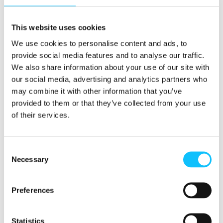
hankkimaan ja myymään eteenpäin
ympäristöystävällisempää teknologiaa. Tämä
This website uses cookies
alkoi jo hankkeen aikana ja tuotti monille
We use cookies to personalise content and ads, to
kukkatilojen työntekijöille lisätuloja.
provide social media features and to analyse our traffic.
Lisätulojen avulla esimerkiksi työntekijöiden
We also share information about your use of our site with
lasten koulumaksujen maksaminen helpottui.
our social media, advertising and analytics partners who
may combine it with other information that you’ve
provided to them or that they’ve collected from your use
Yhteistyötä myös
of their services.
kukkatilojen ulkopuolella
Consent
Hanke tuki myös ympäristötyötä kukkatilojen
Necessary
Selection
ulkopuolella, jossa se saavutti merkittäviä
tuloksia ja avasi rohkaisevia näkymiä
tulevaan.
Preferences
Kumppaneina oli Nakurun ja Murangan läänien
Statistics