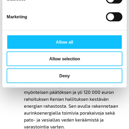
paikallisia viranomaisia, joiden kanssa tehtiin
yhteistyötä kylissä ja kouluissa. Keniassa on
tavoitteena istuttaa 15 miljardia puuta
Marketing
vuoteen 2032 mennessä, ja myös Reilu
kauppa ry:n kukkahankkeessa tuettiin puiden
istutusta. Hankkeen päättymishetkellä
Allow all
hankkeessa istutettuja taimia kasvoi noin
15 000, osa koulujen pihoilla.
Allow selection
Hankkeessa koulutettiin myös kylissä toimivia
ilmastokomiteoita ympäristöasioissa ja
Deny
rahoitushakemusten laadinnassa. Koulutusten
jälkeen kahden kylän komiteat saivat
myönteisen päätöksen ja yli 120 000 euron
rahoituksen Kenian hallituksen kestävän
energian rahastosta. Sen avulla rakennetaan
aurinkoenergialla toimivia porakaivoja sekä
pato- ja vesiallas veden keräämistä ja
varastointia varten.