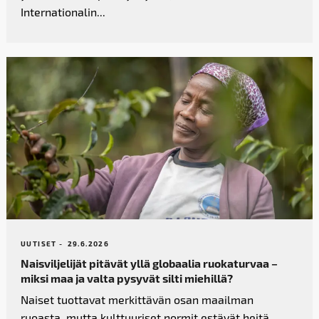
Internationalin...
UUTISET -
29.6.2026
Naisviljelijät pitävät yllä globaalia ruokaturvaa –
miksi maa ja valta pysyvät silti miehillä?
Naiset tuottavat merkittävän osan maailman
ruoasta, mutta kulttuuriset normit estävät heitä