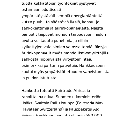
tuella kukkatilojen työntekijät pystyivät
ostamaan edullisesti
ympäristöystävällisempiä energianlähteitä,
kuten puuhiiltä säästäviä liesiä, kaasu- ja
sähkökeittimiä ja aurinkopaneeleita. Näistä
paneelit taipuvat moneen tarpeeseen: niiden
avulla voi ladata puhelimia ja niihin
kytkettyjen valaisimien valossa tehdä läksyjä.
Aurinkopaneelit myös mahdollistivat yrittäjille
sähköstä riippuvaista yritystoimintaa,
esimerkiksi parturin palveluja. Hankkeeseen
kuului myös ympäristötietouden vahvistamista
ja puiden istutusta.
Hanketta toteutti Fairtrade Africa, ja
rahoittajina olivat Suomen ulkoministeriön
lisäksi Sveitsin Reilu kauppa (Fairtrade Max
Havelaar Switzerland) ja kauppaketju Aldi
Suisse. Hankkeen budjetti oli noin 580 000