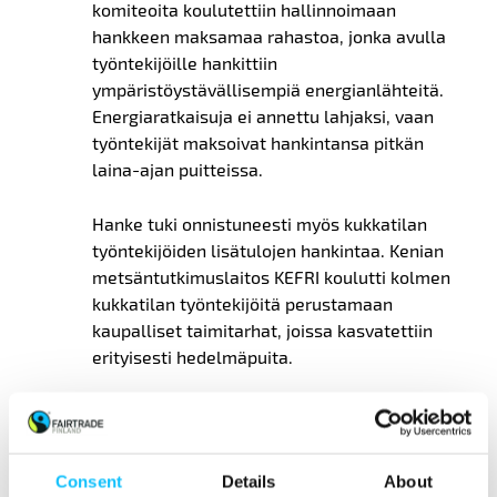
komiteoita koulutettiin hallinnoimaan
hankkeen maksamaa rahastoa, jonka avulla
työntekijöille hankittiin
ympäristöystävällisempiä energianlähteitä.
Energiaratkaisuja ei annettu lahjaksi, vaan
työntekijät maksoivat hankintansa pitkän
laina-ajan puitteissa.
Hanke tuki onnistuneesti myös kukkatilan
työntekijöiden lisätulojen hankintaa. Kenian
metsäntutkimuslaitos KEFRI koulutti kolmen
kukkatilan työntekijöitä perustamaan
kaupalliset taimitarhat, joissa kasvatettiin
erityisesti hedelmäpuita.
Lisäksi kenialainen puhtaan ruuanlaiton
yhdistys CCAK koulutti yhteistyössä Fairtrade
African kanssa kukkatiloilla työskennelleitä
Consent
Details
About
naisia, nuoria aikuisia ja vammaisia henkilöitä