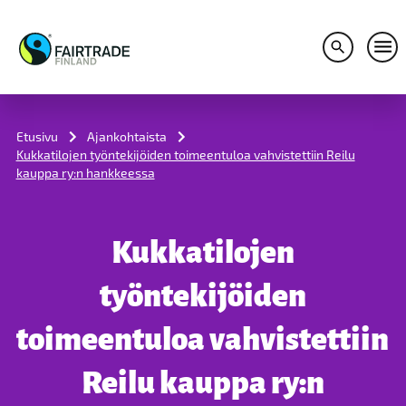
Avaa hakuv
Avaa
S
k
i
Etusivu
Ajankohtaista
p
Kukkatilojen työntekijöiden toimeentuloa vahvistettiin Reilu
t
kauppa ry:n hankkeessa
o
c
o
n
Kukkatilojen
t
e
n
työntekijöiden
t
toimeentuloa vahvistettiin
Reilu kauppa ry:n