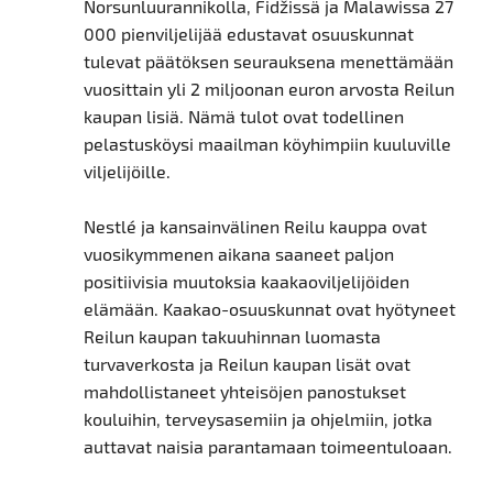
Norsunluurannikolla, Fidžissä ja Malawissa 27
000 pienviljelijää edustavat osuuskunnat
tulevat päätöksen seurauksena menettämään
vuosittain yli 2 miljoonan euron arvosta Reilun
kaupan lisiä. Nämä tulot ovat todellinen
pelastusköysi maailman köyhimpiin kuuluville
viljelijöille.
Nestlé ja kansainvälinen Reilu kauppa ovat
vuosikymmenen aikana saaneet paljon
positiivisia muutoksia kaakaoviljelijöiden
elämään. Kaakao-osuuskunnat ovat hyötyneet
Reilun kaupan takuuhinnan luomasta
turvaverkosta ja Reilun kaupan lisät ovat
mahdollistaneet yhteisöjen panostukset
kouluihin, terveysasemiin ja ohjelmiin, jotka
auttavat naisia ​​parantamaan toimeentuloaan.