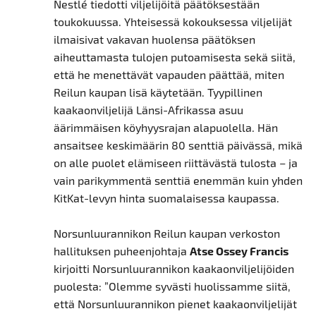
Nestlé tiedotti viljelijöitä päätöksestään
toukokuussa. Yhteisessä kokouksessa viljelijät
ilmaisivat vakavan huolensa päätöksen
aiheuttamasta tulojen putoamisesta sekä siitä,
että he menettävät vapauden päättää, miten
Reilun kaupan lisä käytetään. Tyypillinen
kaakaonviljelijä Länsi-Afrikassa asuu
äärimmäisen köyhyysrajan alapuolella. Hän
ansaitsee keskimäärin 80 senttiä päivässä, mikä
on alle puolet elämiseen riittävästä tulosta – ja
vain parikymmentä senttiä enemmän kuin yhden
KitKat-levyn hinta suomalaisessa kaupassa.
Norsunluurannikon Reilun kaupan verkoston
hallituksen puheenjohtaja
Atse Ossey Francis
kirjoitti Norsunluurannikon kaakaonviljelijöiden
puolesta: ”Olemme syvästi huolissamme siitä,
että Norsunluurannikon pienet kaakaonviljelijät