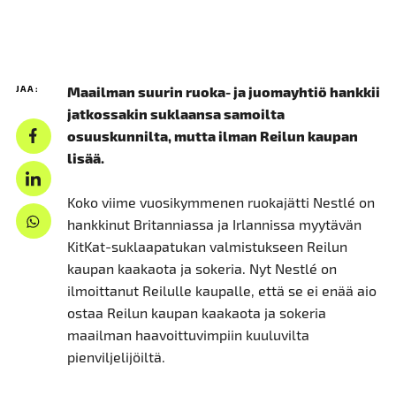
JAA:
Maailman suurin ruoka- ja juomayhtiö hankkii
jatkossakin suklaansa samoilta
osuuskunnilta, mutta ilman Reilun kaupan
lisää.
Koko viime vuosikymmenen ruokajätti Nestlé on
hankkinut Britanniassa ja Irlannissa myytävän
KitKat-suklaapatukan valmistukseen Reilun
kaupan kaakaota ja sokeria. Nyt Nestlé on
ilmoittanut Reilulle kaupalle, että se ei enää aio
ostaa Reilun kaupan kaakaota ja sokeria
maailman haavoittuvimpiin kuuluvilta
pienviljelijöiltä.