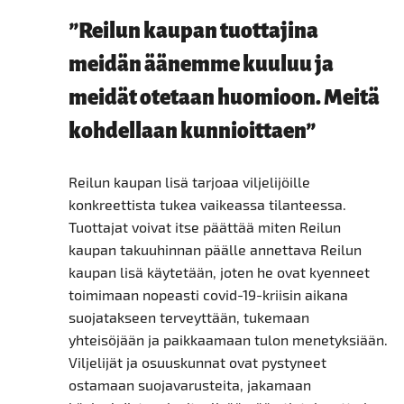
”Reilun kaupan tuottajina
meidän äänemme kuuluu ja
meidät otetaan huomioon. Meitä
kohdellaan kunnioittaen”
Reilun kaupan lisä tarjoaa viljelijöille
konkreettista tukea vaikeassa tilanteessa.
Tuottajat voivat itse päättää miten Reilun
kaupan takuuhinnan päälle annettava Reilun
kaupan lisä käytetään, joten he ovat kyenneet
toimimaan nopeasti covid-19-kriisin aikana
suojatakseen terveyttään, tukemaan
yhteisöjään ja paikkaamaan tulon menetyksiään.
Viljelijät ja osuuskunnat ovat pystyneet
ostamaan suojavarusteita, jakamaan