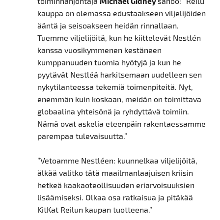
toiminnanjohtaja
Michael Gidney
sanoo: ”Reilu
kauppa on olemassa edustaakseen viljelijöiden
ääntä ja seisoakseen heidän rinnallaan.
Tuemme viljelijöitä, kun he kiittelevät Nestlén
kanssa vuosikymmenen kestäneen
kumppanuuden tuomia hyötyjä ja kun he
pyytävät Nestléä harkitsemaan uudelleen sen
nykytilanteessa tekemiä toimenpiteitä. Nyt,
enemmän kuin koskaan, meidän on toimittava
globaalina yhteisönä ja ryhdyttävä toimiin.
Nämä ovat askelia eteenpäin rakentaessamme
parempaa tulevaisuutta.”
”Vetoamme Nestléen: kuunnelkaa viljelijöitä,
älkää valitko tätä maailmanlaajuisen kriisin
hetkeä kaakaoteollisuuden eriarvoisuuksien
lisäämiseksi. Olkaa osa ratkaisua ja pitäkää
KitKat Reilun kaupan tuotteena.”