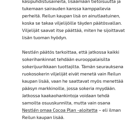
käsipuhdistusaineita, lisäämään tietoisuutta ja
tukemaan sairauden kanssa kamppailevia
perheitä. Reilun kaupan lisä on ainutlaatuinen,
koska se takaa viljelijöille täyden päätösvallan.
Viljelijät saavat itse päättää, miten he sijoittavat
lisän tuoman hyödyn.
Nestlén päätös tarkoittaa, että jatkossa kaikki
sokerihankinnat tehdään eurooppalaisilta
sokerijuurikkaan tuottajilta. Tämän seurauksena
ruokosokerin viljelijät eivät menetä vain Reilun
kaupan lisää, vaan he saattavat myös menettää
pääsyn markkinoille, jossa sokeria myydään.
Jatkossa kaakaohankintoja voidaan tehdä
samoilta osuuskunnilta, mutta vain osana
Nestlén omaa Cocoa Plan -aloitetta
– eli ilman
Reilun kaupan lisää.