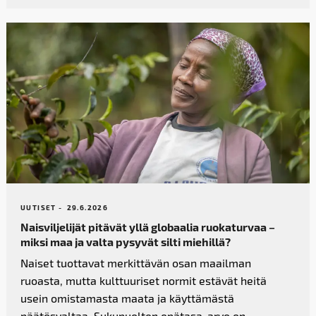
UUTISET -
29.6.2026
Naisviljelijät pitävät yllä globaalia ruokaturvaa –
miksi maa ja valta pysyvät silti miehillä?
Naiset tuottavat merkittävän osan maailman
ruoasta, mutta kulttuuriset normit estävät heitä
usein omistamasta maata ja käyttämästä
päätösvaltaa. Sukupuolten epätasa-arvo on...