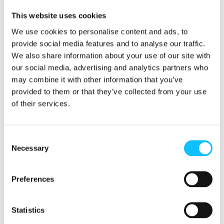
Vetoamme Nestléen: kuunnelkaa
This website uses cookies
viljelijöitä, älkää valitko tätä
We use cookies to personalise content and ads, to
maailmanlaajuisen kriisin hetkeä
provide social media features and to analyse our traffic.
kaakaoteollisuuden
We also share information about your use of our site with
eriarvoisuuksien lisäämiseksi.
our social media, advertising and analytics partners who
may combine it with other information that you’ve
provided to them or that they’ve collected from your use
Michael Gidney, Fairtrade International
of their services.
Kaikkiin riippumattomiin kaakaotuotannon
varmennusjärjestelmiin verrattuna Reilulla
Consent
Necessary
kaupalla on korkein kiinteä lisä – tällä hetkellä
Selection
240 dollaria tonnilta – joka menee suoraan
tuottajien osuuskunnille. Sen lisäksi viljelijöille
Preferences
maksetaan Reilun kaupan takuuhintaa, joka
suojaa viljelijöitä markkinoiden heilahteluilta.
Statistics
Fairtrade Internationalin tutkimus osoittaa, että
Norsunluurannikon Reilun kaupan kaakao-