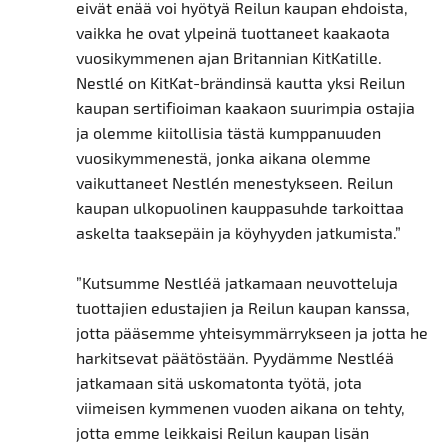
eivät enää voi hyötyä Reilun kaupan ehdoista,
vaikka he ovat ylpeinä tuottaneet kaakaota
vuosikymmenen ajan Britannian KitKatille.
Nestlé on KitKat-brändinsä kautta yksi Reilun
kaupan sertifioiman kaakaon suurimpia ostajia
ja olemme kiitollisia tästä kumppanuuden
vuosikymmenestä, jonka aikana olemme
vaikuttaneet Nestlén menestykseen. Reilun
kaupan ulkopuolinen kauppasuhde tarkoittaa
askelta taaksepäin ja köyhyyden jatkumista.”
”Kutsumme Nestléä jatkamaan neuvotteluja
tuottajien edustajien ja Reilun kaupan kanssa,
jotta pääsemme yhteisymmärrykseen ja jotta he
harkitsevat päätöstään. Pyydämme Nestléä
jatkamaan sitä uskomatonta työtä, jota
viimeisen kymmenen vuoden aikana on tehty,
jotta emme leikkaisi Reilun kaupan lisän