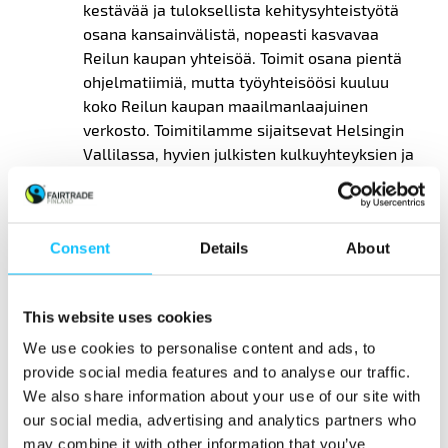
kestävää ja tuloksellista kehitysyhteistyötä
osana kansainvälistä, nopeasti kasvavaa
Reilun kaupan yhteisöä. Toimit osana pientä
ohjelmatiimiä, mutta työyhteisöösi kuuluu
koko Reilun kaupan maailmanlaajuinen
verkosto. Toimitilamme sijaitsevat Helsingin
Vallilassa, hyvien julkisten kulkuyhteyksien ja
pyöräreittien päässä. Käytössäsi ovat
joustavat työajat ja hyvät henkilöstöedut.
Kannustamme hakijoita eri taustoista
Consent
Details
About
hakemaan tehtävää.
Lisätietoja tehtävästä antaa
This website uses cookies
ohjelmapäällikkö
Teemu Sokka
, puh.
050 5222 354.
We use cookies to personalise content and ads, to
provide social media features and to analyse our traffic.
Soittoajat
pe 17.12. klo 14.00–16.00
ja
ti
We also share information about your use of our site with
21.12. klo 11.00–12.00
. Emme
our social media, advertising and analytics partners who
valitettavasti ehdi vastata
may combine it with other information that you’ve