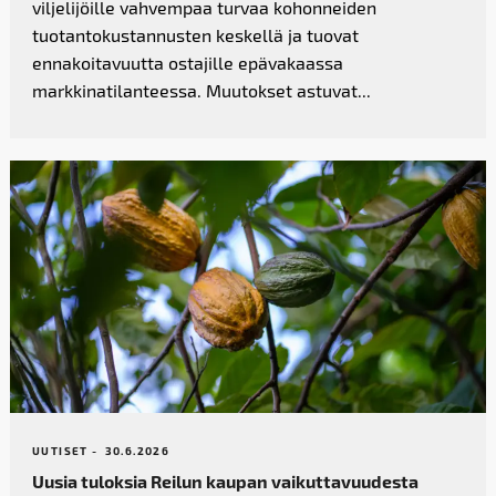
viljelijöille vahvempaa turvaa kohonneiden
tuotantokustannusten keskellä ja tuovat
ennakoitavuutta ostajille epävakaassa
markkinatilanteessa. Muutokset astuvat...
UUTISET -
30.6.2026
Uusia tuloksia Reilun kaupan vaikutta­vuudesta