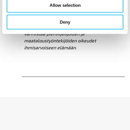
Allow selection
vaikuttamistyötä Suomessa sekä
ohjelmaperustaista kehitysyhteistyötä
Afrikassa ja Latinalaisessa Amerikassa.
Deny
Kehitysyhteistyöohjelmamme päämääränä on
varmistaa pienviljelijöiden ja
maataloustyöntekijöiden oikeudet
ihmisarvoiseen elämään.