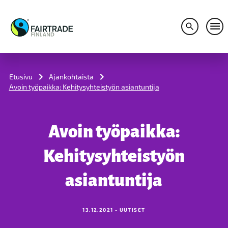
Avaa hakuv
Avaa
S
k
i
Etusivu
Ajankohtaista
p
Avoin työpaikka: Kehitysyhteistyön asiantuntija
t
o
c
o
Avoin työpaikka:
n
t
e
Kehitysyhteistyön
n
t
asiantuntija
13.12.2021 - UUTISET