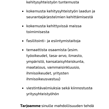
kehitysyhteistyön tuntemusta
kokemusta kehitysyhteistyön laadun ja
seurantajärjestelmien kehittämisestä
kokemusta kehittyvissä maissa
toimimisesta
fasilitointi- ja esiintymistaitoja
temaattista osaamista (esim.
työoikeudet, tasa-arvo, ilmasto,
ympäristö, kansalaisyhteiskunta,
maatalous, vammaisinkluusio,
ihmisoikeudet, yritysten
ihmisoikeusvastuu)
viestintävalmiuksia sekä kiinnostusta
yritysyhteistyöhön
Tarjoamme
sinulle mahdollisuuden tehdä