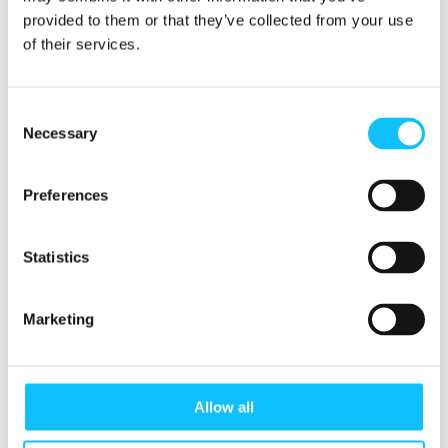
sähköpostitiedusteluihin. Haastattelut
provided to them or that they’ve collected from your use
pidetään viikoilla 2–4.
of their services.
Lähetä hakemuksesi ansioluetteloineen
ja palkkatoiveineen viimeistään
to
Consent
6.1.2022 klo 24.00
mennessä
Necessary
Selection
osoitteeseen
rekry@fairtrade.fi
.
Olemme yhteydessä kaikkiin hakijoihin
ja kerromme, miten hakuprosessi
Preferences
etenee.
Lue lisää kehitysyhteistyöstämme:
Statistics
reilukauppa.fi/kehitysyhteistyo
Marketing
Reilu kauppa ry on 33
jäsenjärjestön yhdistys,
jonka tehtävänä on edistää Reilua kauppaa ja
Allow all
valvoa Reilun kaupan merkin käyttöä
Suomessa. Yhdistys tekee myös