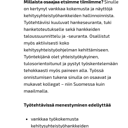
Millaista osaajaa etsimme tiimiimme?
Sinulle
on kertynyt vankkaa kokemusta ja näyttöjä
kehitysyhteistyöhankkeiden hallinnoinnista.
Työtehtäviisi kuuluvat hankeseuranta, tuki
hanketoteutukselle sekä hankkeiden
taloussuunnittelu ja -seuranta. Osallistut
myös aktiivisesti koko
kehitysyhteistyöohjelman kehittämiseen.
Työntekijänä olet yhteistyökykyinen,
tulosorientoitunut ja pystyt työskentelemään
tehokkaasti myös paineen alla. Työssä
onnistumisen tukena sinulla on osaavat ja
mukavat kollegat – niin Suomessa kuin
maailmalla.
Työtehtävissä menestyminen edellyttää
vankkaa työkokemusta
kehitysyhteistyöhankkeiden