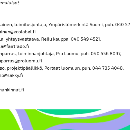
omalaiset.
painen, toimitusjohtaja, Ympäristömerkintä Suomi, puh. 040 5
ainen@ecolabel.fi
la, yhteysvastaava, Reilu kauppa, 040 549 4521,
a@fairtrade.fi
parras, toiminnanjohtaja, Pro Luomu, puh. 040 556 8097,
nparras@proluomu.fi
so, projektipäällikkö, Portaat luomuun, puh. 044 785 4048,
so@sakky.fi
hankinnat.fi