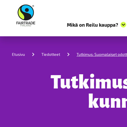
Mikä on Reilu kauppa?
S
k
i
Etusivu
Tiedotteet
Tutkimus: Suomalaiset odott
p
t
o
c
Tutkimus
o
n
t
kunn
e
n
t