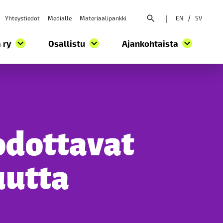
Yhteystiedot
Medialle
Materiaalipankki
|
EN
/
SV
Avaa hakuvalikko
 ry
Osallistu
Ajankohtaista
odottavat
uutta