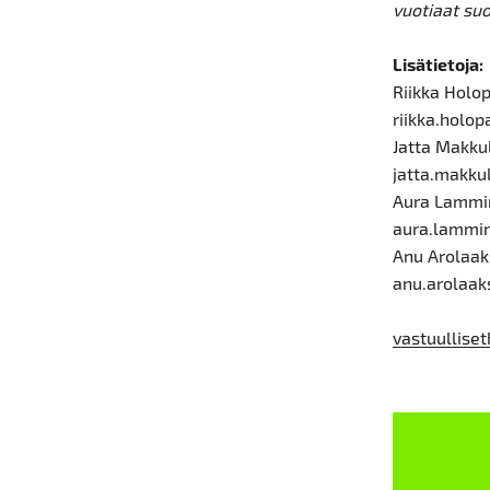
vuotiaat su
Lisätietoja:
Riikka Holo
riikka.holop
Jatta Makku
jatta.makkul
Aura Lammin
aura.lammi
Anu Arolaak
anu.arolaak
vastuulliset