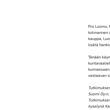
Pro Luomu, 
kolmannen o
kauppa, Luo
lisätä hanki
Tänään käy
kuntavaalie
kunnassaan.
vastaavan si
Tutkimuksen
Suomi Oy:n, 
Tutkimuksen
kyselynä Ka