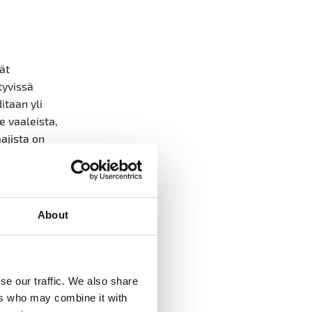
ät
tyvissä
itaan yli
e vaaleista,
ajista on
ankinnoissa,
imatta 68 %
About
llisuus on
udella
viä
non
se our traffic. We also share
ers who may combine it with