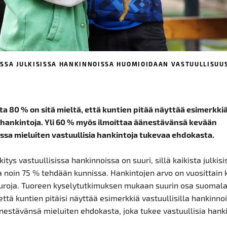
SSA JULKISISSA HANKINNOISSA HUOMIOIDAAN VASTUULLISUUS
ta 80 % on sitä mieltä, että kuntien pitää näyttää esimerkki
a hankintoja. Yli 60 % myös ilmoittaa äänestävänsä kevään
ssa mieluiten vastuullisia hankintoja tukevaa ehdokasta.
itys vastuullisissa hankinnoissa on suuri, sillä kaikista julkisi
a noin 75 % tehdään kunnissa. Hankintojen arvo on vuosittai
euroja. Tuoreen kyselytutkimuksen mukaan suurin osa suomala
 että kuntien pitäisi näyttää esimerkkiä vastuullisilla hankinnoil
nestävänsä mieluiten ehdokasta, joka tukee vastuullisia hanki