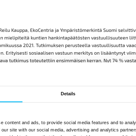
Reilu Kauppa, EkoCentria ja Ympäristömerkintä Suomi selvittiv
 mielipiteitä kuntien hankintapäätösten vastuullisuuteen liit
mmikuussa 2021. Tutkimuksen perusteella vastuullisuutta vaad
n. Erityisesti sosiaalisen vastuun merkitys on lisääntynyt viim
aava tutkimus toteutettiin ensimmäisen kerran. Nyt 74 % vasta
 että sosiaalisesti vastuullista tuotetta tulisi suosia kuntien h
 olisi olisikin hieman korkeampi (57 % v. 2016).
stuullisia hankintoja suosisi korkeammasta hinnastakin huol
Details
6). Suurin osa suomalaisista haluaa myös tietää, miten vastuu
nnan hankinnoissa otettu huomioon. Sosiaalisella vastuullisu
a tarkoitettiin työ- ja ihmisoikeuksiin sekä työllisyyteen liitty
ja ympäristövastuullisuudella ympäristöön, ilmastoon ja luon
e content and ads, to provide social media features and to analy
uuteen liittyviä kysymyksiä.
 our site with our social media, advertising and analytics partn