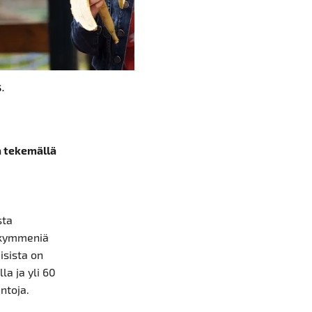
.
ä tekemällä
sta
n kymmeniä
isista on
la ja yli 60
ntoja.