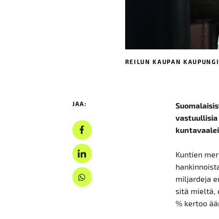
REILUN KAUPAN KAUPUNGI
JAA:
Suomalaisis
vastuullisi
kuntavaalei
Kuntien merk
hankinnoist
miljardeja 
sitä mieltä,
% kertoo ää