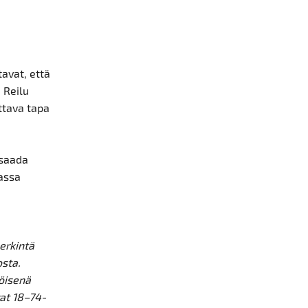
avat, että
 Reilu
ttava tapa
 saada
assa
erkintä
osta.
köisenä
at 18–74-