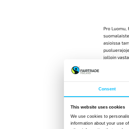
Pro Luomu, 
suomalaisten
asioissa ta
puoluerajoje
jolloin vast
sitä mieltä,
vaikka hinta
Ympäristöva
Consent
(64 % v. 201
oman kotiku
This website uses cookies
tutkimuksess
kysymyksiä 
We use cookies to personalis
monimuotois
information about your use of