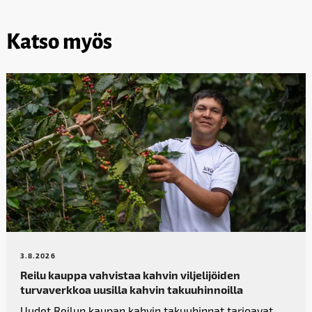
Katso myös
3.8.2026
Reilu kauppa vahvistaa kahvin­ viljelijöiden
turvaverkkoa uusilla kahvin takuuhinnoilla
Uudet Reilun kaupan kahvin takuuhinnat tarjoavat