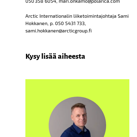
050 358 6054, mari.onkamo@polarica.com
Arctic Internationalin liiketoimintajohtaja Sami
Hokkanen, p. 050 5431 733,
sami.hokkanen@arcticgroup.fi
Kysy lisää aiheesta