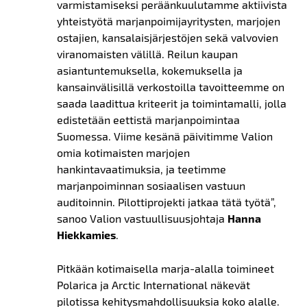
varmistamiseksi peräänkuulutamme aktiivista
yhteistyötä marjanpoimijayritysten, marjojen
ostajien, kansalaisjärjestöjen sekä valvovien
viranomaisten välillä.
Reilun kaupan
asiantuntemuksella, kokemuksella ja
kansainvälisillä verkostoilla tavoitteemme on
saada laadittua kriteerit ja toimintamalli, jolla
edistetään eettistä marjanpoimintaa
Suomessa. Viime kesänä päivitimme Valion
omia kotimaisten marjojen
hankintavaatimuksia, ja teetimme
marjanpoiminnan sosiaalisen vastuun
auditoinnin. Pilottiprojekti jatkaa tätä työtä”,
sanoo Valion vastuullisuusjohtaja
Hanna
Hiekkamies
.
Pitkään kotimaisella marja-alalla toimineet
Polarica ja Arctic International näkevät
pilotissa kehitysmahdollisuuksia koko alalle.