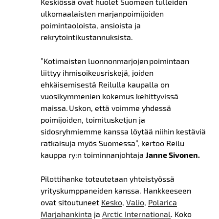
Keskiössä ovat huolet Suomeen tulleiden
ulkomaalaisten marjanpoimijoiden
poimintaoloista, ansioista ja
rekrytointikustannuksista.
”Kotimaisten luonnonmarjojen poimintaan
liittyy ihmisoikeusriskejä, joiden
ehkäisemisestä Reilulla kaupalla on
vuosikymmenien kokemus kehittyvissä
maissa. Uskon, että voimme yhdessä
poimijoiden, toimitusketjun ja
sidosryhmiemme kanssa löytää niihin kestäviä
ratkaisuja myös Suomessa”, kertoo Reilu
kauppa ry:n toiminnanjohtaja
Janne Sivonen.
Pilottihanke toteutetaan yhteistyössä
yrityskumppaneiden kanssa. Hankkeeseen
ovat sitoutuneet
Kesko
,
Valio
,
Polarica
Marjahankinta
ja
Arctic International
. Koko