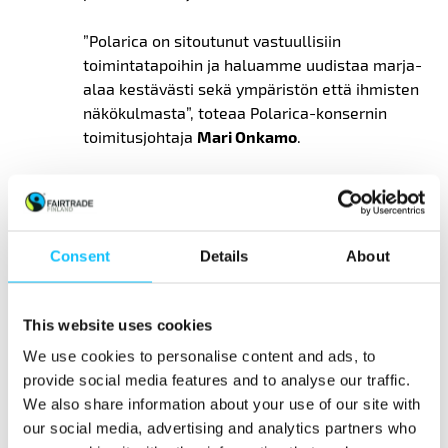
”Polarica on sitoutunut vastuullisiin
toimintatapoihin ja haluamme uudistaa marja-
alaa kestävästi sekä ympäristön että ihmisten
näkökulmasta”, toteaa Polarica-konsernin
toimitusjohtaja
Mari Onkamo
.
”Meillä on ollut tuhansia poimijoita, joista
suurin osa saapuu Suomeen vuodesta toiseen.
Haluamme myös jatkossa olla aktiivisesti
Consent
Details
About
mukana alan kehittämisessä ja toivomme,
että löydämme pilotin avulla uusia
toimintamalleja alan haasteisiin liittyen”,
This website uses cookies
sanoo Arctic Internationalin
liiketoimintajohtaja
Sami Hokkanen
.
We use cookies to personalise content and ads, to
provide social media features and to analyse our traffic.
We also share information about your use of our site with
Suomen tunnetuin
our social media, advertising and analytics partners who