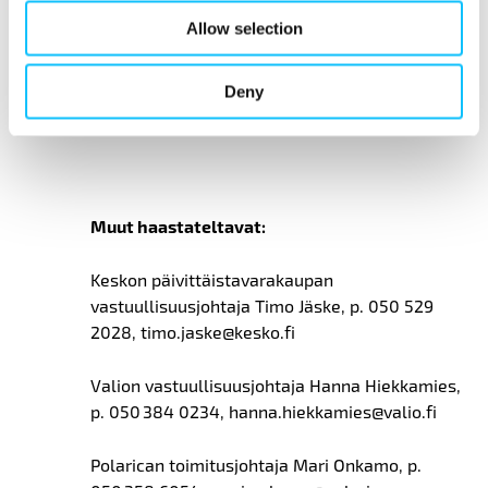
Lisätietoja:
Allow selection
Reilu kauppa ry:n toiminnanjohtaja Janne
Deny
Sivonen, p. 044 356 9369,
janne.sivonen@fairtrade.fi
Muut haastateltavat:
Keskon päivittäistavarakaupan
vastuullisuusjohtaja Timo Jäske, p. 050 529
2028, timo.jaske@kesko.fi
Valion vastuullisuusjohtaja Hanna Hiekkamies,
p. 050 384 0234, hanna.hiekkamies@valio.fi
Polarican toimitusjohtaja Mari Onkamo, p.