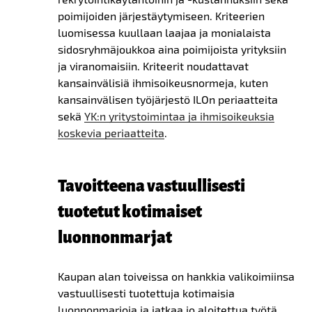
poimijoiden järjestäytymiseen. Kriteerien
luomisessa kuullaan laajaa ja monialaista
sidosryhmäjoukkoa aina poimijoista yrityksiin
ja viranomaisiin. Kriteerit noudattavat
kansainvälisiä ihmisoikeusnormeja, kuten
kansainvälisen työjärjestö ILOn periaatteita
sekä
YK:n yritystoimintaa ja ihmisoikeuksia
koskevia periaatteita
.
Tavoitteena vastuullisesti
tuotetut kotimaiset
luonnonmarjat
Kaupan alan toiveissa on hankkia valikoimiinsa
vastuullisesti tuotettuja kotimaisia
luonnonmarjoja ja jatkaa jo aloitettua työtä