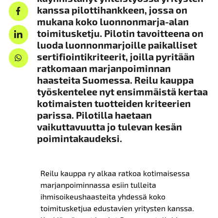
kanssa pilottihankkeen, jossa on
mukana koko luonnonmarja-alan
toimitusketju. Pilotin tavoitteena on
luoda luonnonmarjoille paikalliset
sertifiointikriteerit, joilla pyritään
ratkomaan marjanpoiminnan
haasteita Suomessa. Reilu kauppa
työskentelee nyt ensimmäistä kertaa
kotimaisten tuotteiden kriteerien
parissa. Pilotilla haetaan
vaikuttavuutta jo tulevan kesän
poimintakaudeksi.
Reilu kauppa ry alkaa ratkoa kotimaisessa
marjanpoiminnassa esiin tulleita
ihmisoikeushaasteita yhdessä koko
toimitusketjua edustavien yritysten kanssa.