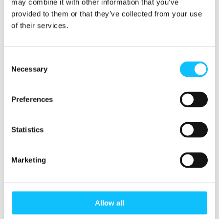
may combine it with other information that you’ve
vastuullisuusmerkki
provided to them or that they’ve collected from your use
of their services.
Reilu kauppa on tutkitusti maailman tunnetuin
ja luotetuin vastuullisuusmerkki –
Suomessa
Consent
sen tunnistaa 91 prosenttia
Necessary
Selection
suomalaisista
(Verian 2023). Suomen
valikoimista löytyy yli 1700 erilaista
Reilun
kaupan tuotetta
. Reilun kaupan merkin
Preferences
käyttöä koskevat kriteerit kieltävät syrjinnän,
pakkotyön sekä lapsityön hyväksikäytön ja ne
Statistics
parantavat tasa-arvoa ja demokratiaa. Osa
kriteereistä koskee ympäristöä. Pilotin
onnistuessa uusien kriteerien on tarkoitus olla
Marketing
saatavilla kaikille kiinnostuneille yrityksille
keväällä 2025.
Allow all