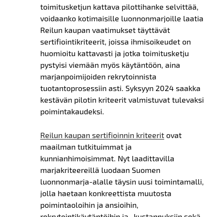
toimitusketjun kattava pilottihanke selvittää,
voidaanko kotimaisille luonnonmarjoille laatia
Reilun kaupan vaatimukset täyttävät
sertifiointikriteerit, joissa ihmisoikeudet on
huomioitu kattavasti ja jotka toimitusketju
pystyisi viemään myös käytäntöön, aina
marjanpoimijoiden rekrytoinnista
tuotantoprosessiin asti. Syksyyn 2024 saakka
kestävän pilotin kriteerit valmistuvat tulevaksi
poimintakaudeksi.
Reilun kaupan sertifioinnin kriteerit
ovat
maailman tutkituimmat ja
kunnianhimoisimmat.
Nyt laadittavilla
marjakriteereillä luodaan Suomen
luonnonmarja-alalle täysin uusi toimintamalli,
jolla haetaan konkreettista muutosta
poimintaoloihin ja ansioihin,
rekrytointikäytäntöihin ja -kustannuksiin sekä