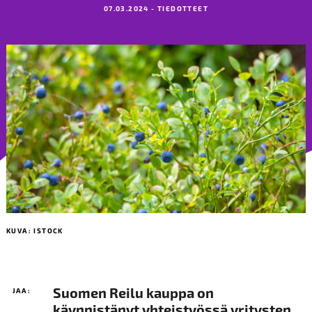
07.03.2024 - TIEDOTTEET
KUVA: ISTOCK
Suomen Reilu kauppa on
JAA:
käynnistänyt yhteistyössä yritysten