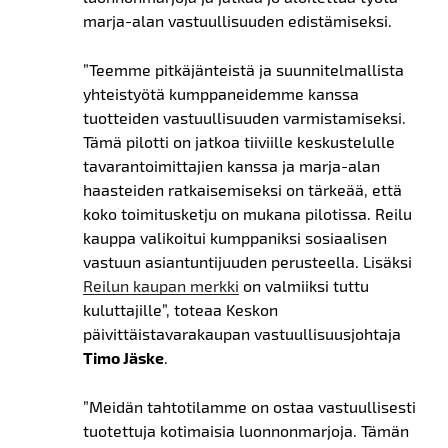
marja-alan vastuullisuuden edistämiseksi.
”Teemme pitkäjänteistä ja suunnitelmallista
yhteistyötä kumppaneidemme kanssa
tuotteiden vastuullisuuden varmistamiseksi.
Tämä pilotti on jatkoa tiiviille keskustelulle
tavarantoimittajien kanssa ja marja-alan
haasteiden ratkaisemiseksi on tärkeää, että
koko toimitusketju on mukana pilotissa. Reilu
kauppa valikoitui kumppaniksi sosiaalisen
vastuun asiantuntijuuden perusteella. Lisäksi
Reilun kaupan merkki
on valmiiksi tuttu
kuluttajille”, toteaa Keskon
päivittäistavarakaupan vastuullisuusjohtaja
Timo Jäske
.
”Meidän tahtotilamme on ostaa vastuullisesti
tuotettuja kotimaisia luonnonmarjoja. Tämän