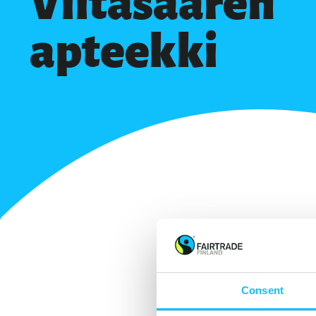
Viitasaaren
apteekki
Consent