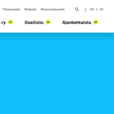
Yhteystiedot
Medialle
Materiaalipankki
|
EN
/
SV
Avaa hakuvalikko
 ry
Osallistu
Ajankohtaista