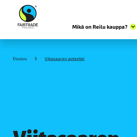
Mikä on Reilu kauppa?
S
k
i
Etusivu
Viitasaaren apteekki
p
t
o
c
o
n
t
e
n
t