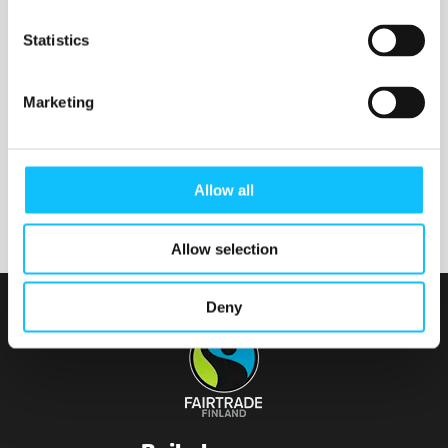
Nurmijärven seurakunta
Statistics
Marketing
Tainionvirran seurakunta
Allow all
Allow selection
Deny