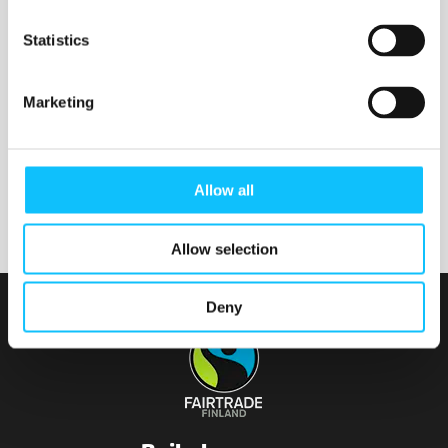
Nurmijärven seurakunta
Statistics
Marketing
Tainionvirran seurakunta
Allow all
Allow selection
Deny