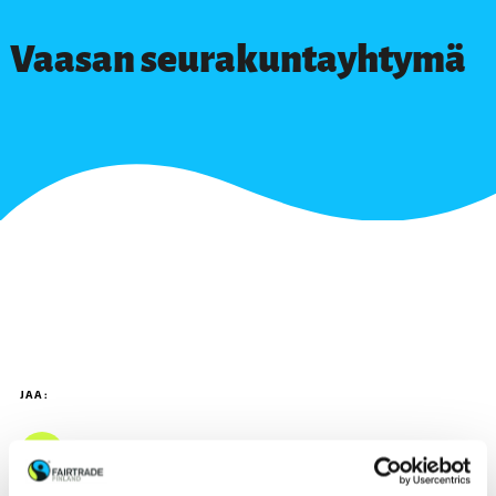
Vaasan seurakuntayhtymä
JAA: